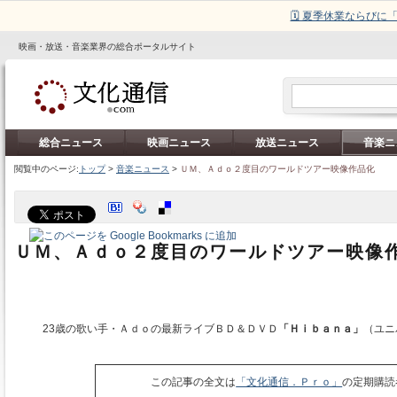
🗓️ 夏季休業ならび
映画・放送・音楽業界の総合ポータルサイト
総合ニュース
映画ニュース
放送ニュース
音楽ニ
閲覧中のページ:
トップ
>
音楽ニュース
>
ＵＭ、Ａｄｏ２度目のワールドツアー映像作品化
ＵＭ、Ａｄｏ２度目のワールドツアー映像
23歳の歌い手・Ａｄｏの最新ライブＢＤ＆ＤＶＤ
「Ｈｉｂａｎａ」
（ユニ
この記事の全文は
「文化通信．Ｐｒｏ」
の定期購読