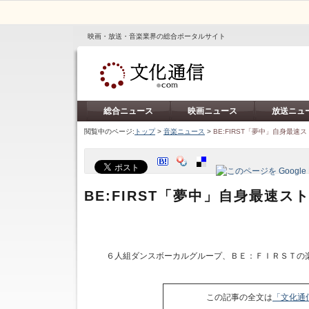
映画・放送・音楽業界の総合ポータルサイト
総合ニュース
映画ニュース
放送ニュ
閲覧中のページ:
トップ
>
音楽ニュース
>
BE:FIRST「夢中」自身最速
BE:FIRST「夢中」自身最速ス
６人組ダンスボーカルグループ、ＢＥ：ＦＩＲＳＴの
この記事の全文は
「文化通