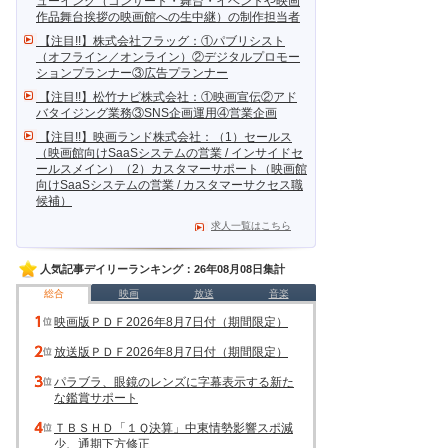
ューイング（コンサート・舞台・イベントや映画
作品舞台挨拶の映画館への生中継）の制作担当者
【注目!!】株式会社フラッグ：①パブリシスト
（オフライン／オンライン）②デジタルプロモー
ションプランナー③広告プランナー
【注目!!】松竹ナビ株式会社：①映画宣伝②アド
バタイジング業務③SNS企画運用④営業企画
【注目!!】映画ランド株式会社：（1）セールス
（映画館向けSaaSシステムの営業 / インサイドセ
ールスメイン）（2）カスタマーサポート（映画館
向けSaaSシステムの営業 / カスタマーサクセス職
候補）
求人一覧はこちら
人気記事デイリーランキング：26年08月08日集計
総合
映画
放送
音楽
映画版ＰＤＦ2026年8月7日付（期間限定）
放送版ＰＤＦ2026年8月7日付（期間限定）
パラブラ、眼鏡のレンズに字幕表示する新た
な鑑賞サポート
ＴＢＳＨＤ「１Ｑ決算」中東情勢影響スポ減
少、通期下方修正