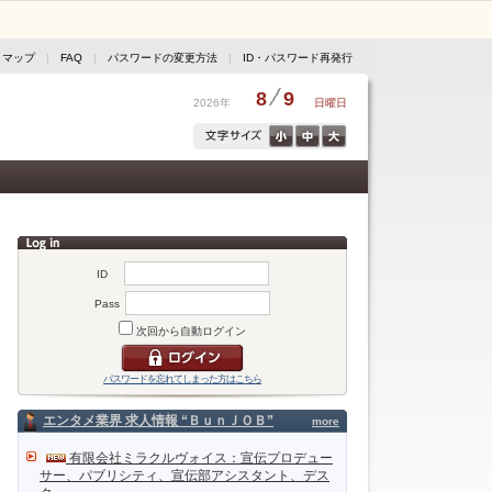
トマップ
|
FAQ
|
パスワードの変更方法
|
ID・パスワード再発行
8
9
2026年
日曜日
ID
Pass
次回から自動ログイン
パスワードを忘れてしまった方はこちら
エンタメ業界 求人情報 “ＢｕｎＪＯＢ”
more
有限会社ミラクルヴォイス：宣伝プロデュー
サー、パブリシティ、宣伝部アシスタント、デス