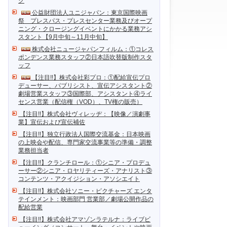
ク
公益財団法人ユニジャパン：東京国際映画
祭 プレスパス・プレスセンター業務及びオープ
ニング・クロージングイベントにかかる業務アシ
スタント【9月中旬～11月中旬】
株式会社ニュージャパンフィルム：①コレス
ポンデンス業務スタッフ②日本語吹替版制作スタ
ッフ
【注目!!】株式会社彩プロ：①配給宣伝プロ
デューサー、パブリシスト、宣伝アシスタント②
劇場営業スタッフ③国際部、アシスタント④ライ
センス営業（配信権（VOD）、TV権の販売）
【注目!!】株式会社ヴィレッヂ：【映像／演劇事
業】宣伝および宣伝補佐
【注目!!】独立行政法人国際交流基金：日本映画
の上映会や配信、専門家交流事業等の準備・調整
業務担当者
【注目!!】クランチロール：①シニア・プロデュ
ーサー②シニア・ロヤリティーズ・アナリスト③
コンテンツ・アクイジション・アソシエイト
【注目!!】株式会社ソニー・ピクチャーズ エンタ
テインメント：映画部門 営業部／劇場公開作品の
配給営業
【注目!!】株式会社アマゾンラテルナ：ライブビ