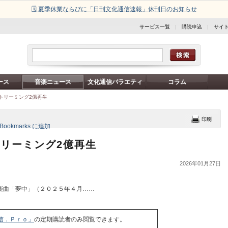
🗓️ 夏季休業ならびに「日刊文化通信速報」休刊日のお知らせ
サービス一覧
|
購読申込
|
サイ
ース
音楽ニュース
文化通信バラエティ
コラム
ストリーミング2億再生
トリーミング2億再生
2026年01月27日
楽曲「夢中」（２０２５年４月……
信．Ｐｒｏ」
の定期購読者のみ閲覧できます。