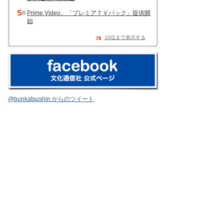
Prime Video、「プレミアＴＶパック」提供開
始
10位まで表示する
@bunkatsushin からのツイート