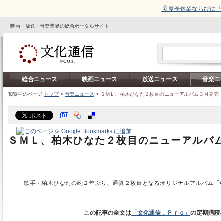
🗓️ 夏季休業ならび
映画・放送・音楽業界の総合ポータルサイト
総合ニュース
映画ニュース
放送ニュース
音楽ニ
閲覧中のページ:
トップ
>
音楽ニュース
>
ＳＭＬ、柏木ひなた２枚目のニューアルバム３月発売
ＳＭＬ、柏木ひなた２枚目のニューアルバ
歌手・柏木ひなたの約２年ぶり、通算２枚目となるオリジナルアルバム
「
この記事の全文は
「文化通信．Ｐｒｏ」
の定期購読