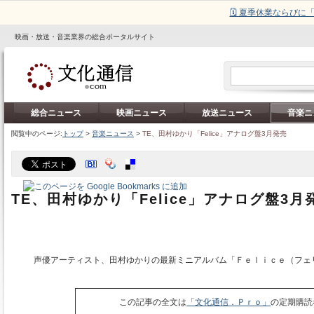
🗓️ 夏季休業ならび
映画・放送・音楽業界の総合ポータルサイト
総合ニュース
映画ニュース
放送ニュース
音楽ニ
閲覧中のページ:
トップ
>
音楽ニュース
>
TE、田村ゆかり「Felice」アナログ盤3月発売
TE、田村ゆかり「Felice」アナログ盤3月
声優アーティスト、田村ゆかりの最新ミニアルバム「Ｆｅｌｉｃｅ（フェ
この記事の全文は
「文化通信．Ｐｒｏ」
の定期購読