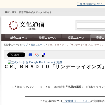
🗓️ 夏季休業ならび
映画・放送・音楽業界の総合ポータルサイト
総合ニュース
映画ニュース
放送ニュース
音楽ニ
閲覧中のページ:
トップ
>
音楽ニュース
>
ＣＲ、ＢＲＡＤＩＯ「サンデーライオンズ」テーマ２
ＣＲ、ＢＲＡＤＩＯ「サンデーライオンズ
３人組ロックバンド・ＢＲＡＤＩＯの新曲
「流星の喝采」
（日本クラウン
この記事の全文は
「文化通信．Ｐｒｏ」
の定期購読