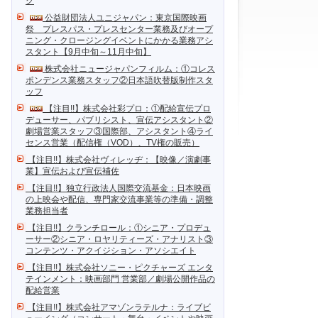
ク
公益財団法人ユニジャパン：東京国際映画
祭 プレスパス・プレスセンター業務及びオープ
ニング・クロージングイベントにかかる業務アシ
スタント【9月中旬～11月中旬】
株式会社ニュージャパンフィルム：①コレス
ポンデンス業務スタッフ②日本語吹替版制作スタ
ッフ
【注目!!】株式会社彩プロ：①配給宣伝プロ
デューサー、パブリシスト、宣伝アシスタント②
劇場営業スタッフ③国際部、アシスタント④ライ
センス営業（配信権（VOD）、TV権の販売）
【注目!!】株式会社ヴィレッヂ：【映像／演劇事
業】宣伝および宣伝補佐
【注目!!】独立行政法人国際交流基金：日本映画
の上映会や配信、専門家交流事業等の準備・調整
業務担当者
【注目!!】クランチロール：①シニア・プロデュ
ーサー②シニア・ロヤリティーズ・アナリスト③
コンテンツ・アクイジション・アソシエイト
【注目!!】株式会社ソニー・ピクチャーズ エンタ
テインメント：映画部門 営業部／劇場公開作品の
配給営業
【注目!!】株式会社アマゾンラテルナ：ライブビ