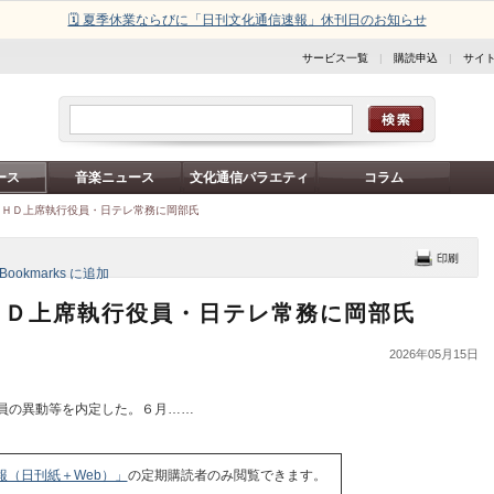
🗓️ 夏季休業ならびに「日刊文化通信速報」休刊日のお知らせ
サービス一覧
|
購読申込
|
サイ
ース
音楽ニュース
文化通信バラエティ
コラム
レＨＤ上席執行役員・日テレ常務に岡部氏
ＨＤ上席執行役員・日テレ常務に岡部氏
2026年05月15日
員の異動等を内定した。６月……
報（日刊紙＋Web）」
の定期購読者のみ閲覧できます。