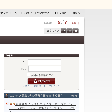
トマップ
|
FAQ
|
パスワードの変更方法
|
ID・パスワード再発行
8
7
2026年
金曜日
ID
Pass
次回から自動ログイン
パスワードを忘れてしまった方はこちら
エンタメ業界 求人情報 “ＢｕｎＪＯＢ”
more
有限会社ミラクルヴォイス：宣伝プロデュー
サー、パブリシティ、宣伝部アシスタント、デス