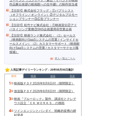
ューイング（コンサート・舞台・イベントや映画
作品舞台挨拶の映画館への生中継）の制作担当者
【注目!!】株式会社フラッグ：①パブリシスト
（オフライン／オンライン）②デジタルプロモー
ションプランナー③広告プランナー
【注目!!】松竹ナビ株式会社：①映画宣伝②アド
バタイジング業務③SNS企画運用④営業企画
【注目!!】映画ランド株式会社：（1）セールス
（映画館向けSaaSシステムの営業 / インサイドセ
ールスメイン）（2）カスタマーサポート（映画館
向けSaaSシステムの営業 / カスタマーサクセス職
候補）
求人一覧はこちら
人気記事デイリーランキング：26年08月06日集計
総合
映画
放送
音楽
映画版ＰＤＦ2026年8月6日付（期間限定）
放送版ＰＤＦ2026年8月6日付（期間限定）
映画『ブルーロック』製作、講談社とクレデ
ウス設立「ＣＫ ＷＯＲＫＳ」の挑戦
ツインエンジンとバンダイ、戦略的提携の締
結発表