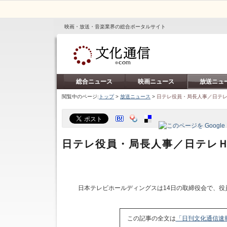
映画・放送・音楽業界の総合ポータルサイト
総合ニュース
映画ニュース
放送ニュ
閲覧中のページ:
トップ
>
放送ニュース
>
日テレ役員・局長人事／日テ
日テレ役員・局長人事／日テレ
日本テレビホールディングスは14日の取締役会で、役
この記事の全文は
「日刊文化通信速