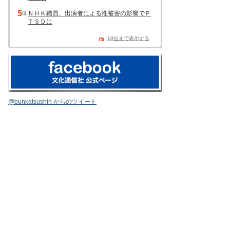
ＮＨＫ職員、出演者による性被害の影響でＰ
ＴＳＤに
10位まで表示する
@bunkatsushin からのツイート