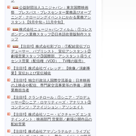
ク
公益財団法人ユニジャパン：東京国際映画
祭 プレスパス・プレスセンター業務及びオープ
ニング・クロージングイベントにかかる業務アシ
スタント【9月中旬～11月中旬】
株式会社ニュージャパンフィルム：①コレス
ポンデンス業務スタッフ②日本語吹替版制作スタ
ッフ
【注目!!】株式会社彩プロ：①配給宣伝プロ
デューサー、パブリシスト、宣伝アシスタント②
劇場営業スタッフ③国際部、アシスタント④ライ
センス営業（配信権（VOD）、TV権の販売）
【注目!!】株式会社ヴィレッヂ：【映像／演劇事
業】宣伝および宣伝補佐
【注目!!】独立行政法人国際交流基金：日本映画
の上映会や配信、専門家交流事業等の準備・調整
業務担当者
【注目!!】クランチロール：①シニア・プロデュ
ーサー②シニア・ロヤリティーズ・アナリスト③
コンテンツ・アクイジション・アソシエイト
【注目!!】株式会社ソニー・ピクチャーズ エンタ
テインメント：映画部門 営業部／劇場公開作品の
配給営業
【注目!!】株式会社アマゾンラテルナ：ライブビ