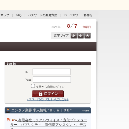
トマップ
|
FAQ
|
パスワードの変更方法
|
ID・パスワード再発行
8
7
2026年
金曜日
ID
Pass
次回から自動ログイン
パスワードを忘れてしまった方はこちら
エンタメ業界 求人情報 “ＢｕｎＪＯＢ”
more
有限会社ミラクルヴォイス：宣伝プロデュー
サー、パブリシティ、宣伝部アシスタント、デス