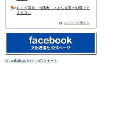
ＮＨＫ職員、出演者による性被害の影響でＰ
ＴＳＤに
10位まで表示する
@bunkatsushin からのツイート