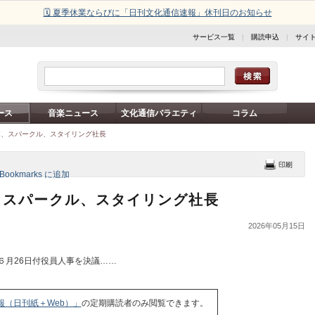
🗓️ 夏季休業ならびに「日刊文化通信速報」休刊日のお知らせ
サービス一覧
|
購読申込
|
サイ
ース
音楽ニュース
文化通信バラエティ
コラム
ア、スパークル、スタイリング社長
、スパークル、スタイリング社長
2026年05月15日
６月26日付役員人事を決議……
報（日刊紙＋Web）」
の定期購読者のみ閲覧できます。