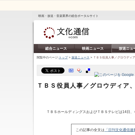
映画・放送・音楽業界の総合ポータルサイト
総合ニュース
映画ニュース
放送ニュ
閲覧中のページ:
トップ
>
放送ニュース
>
ＴＢＳ役員人事／グロウディ
ＴＢＳ役員人事／グロウディア
ＴＢＳホールディングスおよびＴＢＳテレビは14日、
この記事の全文は
「日刊文化通信速