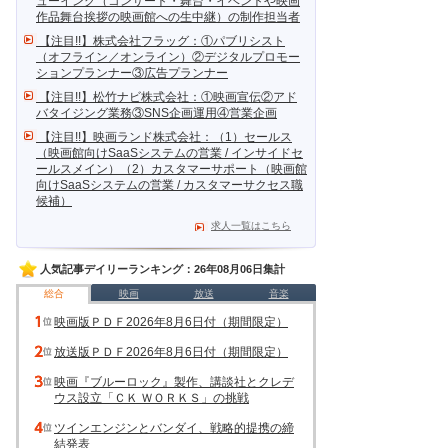
ューイング（コンサート・舞台・イベントや映画
作品舞台挨拶の映画館への生中継）の制作担当者
【注目!!】株式会社フラッグ：①パブリシスト
（オフライン／オンライン）②デジタルプロモー
ションプランナー③広告プランナー
【注目!!】松竹ナビ株式会社：①映画宣伝②アド
バタイジング業務③SNS企画運用④営業企画
【注目!!】映画ランド株式会社：（1）セールス
（映画館向けSaaSシステムの営業 / インサイドセ
ールスメイン）（2）カスタマーサポート（映画館
向けSaaSシステムの営業 / カスタマーサクセス職
候補）
求人一覧はこちら
人気記事デイリーランキング：26年08月06日集計
総合
映画
放送
音楽
映画版ＰＤＦ2026年8月6日付（期間限定）
放送版ＰＤＦ2026年8月6日付（期間限定）
映画『ブルーロック』製作、講談社とクレデ
ウス設立「ＣＫ ＷＯＲＫＳ」の挑戦
ツインエンジンとバンダイ、戦略的提携の締
結発表