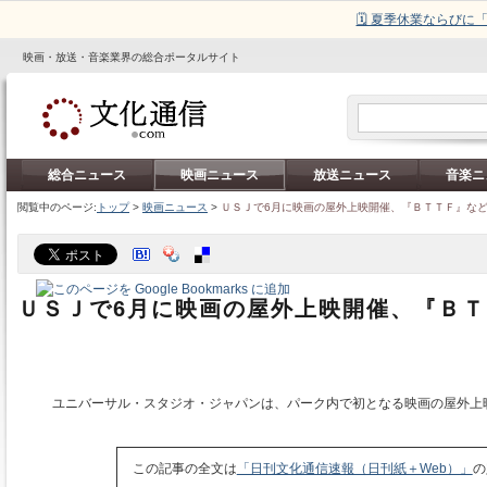
🗓️ 夏季休業ならび
映画・放送・音楽業界の総合ポータルサイト
総合ニュース
映画ニュース
放送ニュース
音楽ニ
閲覧中のページ:
トップ
>
映画ニュース
>
ＵＳＪで6月に映画の屋外上映開催、『ＢＴＴＦ』な
ＵＳＪで6月に映画の屋外上映開催、『Ｂ
ユニバーサル・スタジオ・ジャパンは、パーク内で初となる映画の屋外上
この記事の全文は
「日刊文化通信速報（日刊紙＋Web）」
の