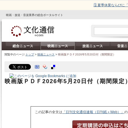
🗓️ 夏季休業ならび
映画・放送・音楽業界の総合ポータルサイト
総合ニュース
映画ニュース
放送ニュース
音楽ニ
閲覧中のページ:
トップ
>
映画ニュース
>
映画版ＰＤＦ2026年5月20日付（期間限定）
映画版ＰＤＦ2026年5月20日付（期間限定
この記事の全文は
「日刊文化通信速報（日刊紙＋Web）」
の