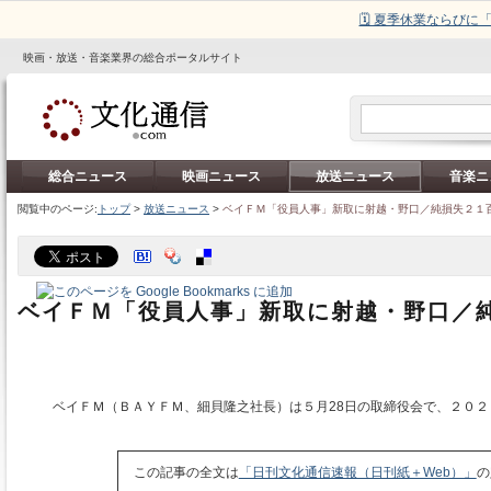
🗓️ 夏季休業ならび
映画・放送・音楽業界の総合ポータルサイト
総合ニュース
映画ニュース
放送ニュース
音楽ニ
閲覧中のページ:
トップ
>
放送ニュース
>
ベイＦＭ「役員人事」新取に射越・野口／純損失２１
ベイＦＭ「役員人事」新取に射越・野口／
ベイＦＭ（ＢＡＹＦＭ、細貝隆之社長）は５月28日の取締役会で、２０２
この記事の全文は
「日刊文化通信速報（日刊紙＋Web）」
の