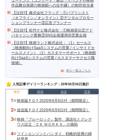
ューイング（コンサート・舞台・イベントや映画
作品舞台挨拶の映画館への生中継）の制作担当者
【注目!!】株式会社フラッグ：①パブリシスト
（オフライン／オンライン）②デジタルプロモー
ションプランナー③広告プランナー
【注目!!】松竹ナビ株式会社：①映画宣伝②アド
バタイジング業務③SNS企画運用④営業企画
【注目!!】映画ランド株式会社：（1）セールス
（映画館向けSaaSシステムの営業 / インサイドセ
ールスメイン）（2）カスタマーサポート（映画館
向けSaaSシステムの営業 / カスタマーサクセス職
候補）
求人一覧はこちら
人気記事デイリーランキング：26年08月06日集計
総合
映画
放送
音楽
映画版ＰＤＦ2026年8月6日付（期間限定）
放送版ＰＤＦ2026年8月6日付（期間限定）
映画『ブルーロック』製作、講談社とクレデ
ウス設立「ＣＫ ＷＯＲＫＳ」の挑戦
ツインエンジンとバンダイ、戦略的提携の締
結発表