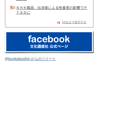
ＮＨＫ職員、出演者による性被害の影響でＰ
ＴＳＤに
10位まで表示する
@bunkatsushin からのツイート