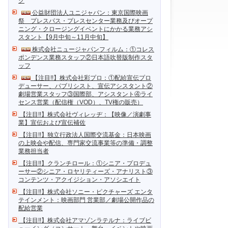
ク
公益財団法人ユニジャパン：東京国際映画
祭 プレスパス・プレスセンター業務及びオープ
ニング・クロージングイベントにかかる業務アシ
スタント【9月中旬～11月中旬】
株式会社ニュージャパンフィルム：①コレス
ポンデンス業務スタッフ②日本語吹替版制作スタ
ッフ
【注目!!】株式会社彩プロ：①配給宣伝プロ
デューサー、パブリシスト、宣伝アシスタント②
劇場営業スタッフ③国際部、アシスタント④ライ
センス営業（配信権（VOD）、TV権の販売）
【注目!!】株式会社ヴィレッヂ：【映像／演劇事
業】宣伝および宣伝補佐
【注目!!】独立行政法人国際交流基金：日本映画
の上映会や配信、専門家交流事業等の準備・調整
業務担当者
【注目!!】クランチロール：①シニア・プロデュ
ーサー②シニア・ロヤリティーズ・アナリスト③
コンテンツ・アクイジション・アソシエイト
【注目!!】株式会社ソニー・ピクチャーズ エンタ
テインメント：映画部門 営業部／劇場公開作品の
配給営業
【注目!!】株式会社アマゾンラテルナ：ライブビ