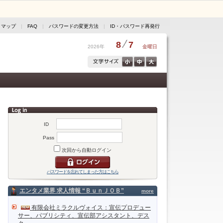
トマップ
|
FAQ
|
パスワードの変更方法
|
ID・パスワード再発行
8
7
2026年
金曜日
ID
Pass
次回から自動ログイン
パスワードを忘れてしまった方はこちら
エンタメ業界 求人情報 “ＢｕｎＪＯＢ”
more
有限会社ミラクルヴォイス：宣伝プロデュー
サー、パブリシティ、宣伝部アシスタント、デス