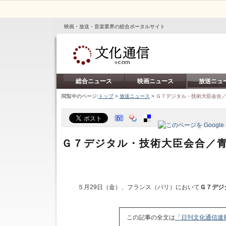
映画・放送・音楽業界の総合ポータルサイト
総合ニュース
映画ニュース
放送ニュ
閲覧中のページ:
トップ
>
放送ニュース
>
Ｇ７デジタル・技術大臣会合
Ｇ７デジタル・技術大臣会合／
５月29日（金）、フランス（パリ）において
Ｇ７デジ
この記事の全文は
「日刊文化通信速