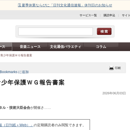
🗓️ 夏季休業ならびに「日刊文化通信速報」休刊日のお知らせ
サービス一覧
|
購読申込
|
サイ
ース
音楽ニュース
文化通信バラエティ
コラム
／青少年保護ＷＧ報告書案
青少年保護ＷＧ報告書案
2026年06月03日
タル・技術大臣会合
が開催さ……
報（日刊紙＋Web）」
の定期購読者のみ閲覧できます。