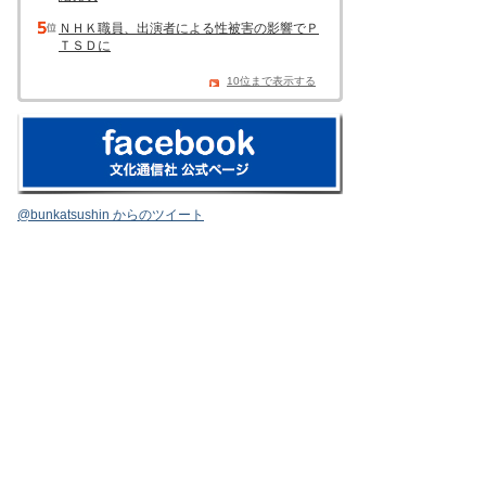
ＮＨＫ職員、出演者による性被害の影響でＰ
ＴＳＤに
10位まで表示する
@bunkatsushin からのツイート