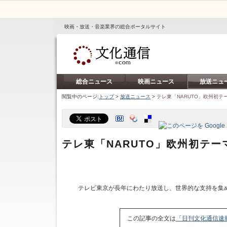
映画・放送・音楽業界の総合ポータルサイト
総合ニュース
映画ニュース
放送ニュ
閲覧中のページ:
トップ
>
放送ニュース
>
テレ東「NARUTO」欧州初
テレ東「NARUTO」欧州初テ
テレビ東京が長年にわたり放送し、世界的な支持を集める
この記事の全文は
「日刊文化通信速