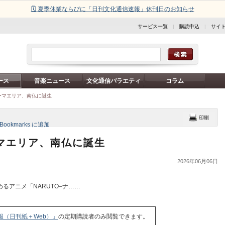
🗓️ 夏季休業ならびに「日刊文化通信速報」休刊日のお知らせ
サービス一覧
|
購読申込
|
サイ
ース
音楽ニュース
文化通信バラエティ
コラム
テーマエリア、南仏に誕生
ーマエリア、南仏に誕生
2026年06月06日
アニメ「NARUTO–ナ……
報（日刊紙＋Web）」
の定期購読者のみ閲覧できます。