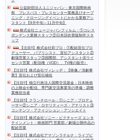
ク
公益財団法人ユニジャパン：東京国際映画
祭 プレスパス・プレスセンター業務及びオープ
ニング・クロージングイベントにかかる業務アシ
スタント【9月中旬～11月中旬】
株式会社ニュージャパンフィルム：①コレス
ポンデンス業務スタッフ②日本語吹替版制作スタ
ッフ
【注目!!】株式会社彩プロ：①配給宣伝プロ
デューサー、パブリシスト、宣伝アシスタント②
劇場営業スタッフ③国際部、アシスタント④ライ
センス営業（配信権（VOD）、TV権の販売）
【注目!!】株式会社ヴィレッヂ：【映像／演劇事
業】宣伝および宣伝補佐
【注目!!】独立行政法人国際交流基金：日本映画
の上映会や配信、専門家交流事業等の準備・調整
業務担当者
【注目!!】クランチロール：①シニア・プロデュ
ーサー②シニア・ロヤリティーズ・アナリスト③
コンテンツ・アクイジション・アソシエイト
【注目!!】株式会社ソニー・ピクチャーズ エンタ
テインメント：映画部門 営業部／劇場公開作品の
配給営業
【注目!!】株式会社アマゾンラテルナ：ライブビ