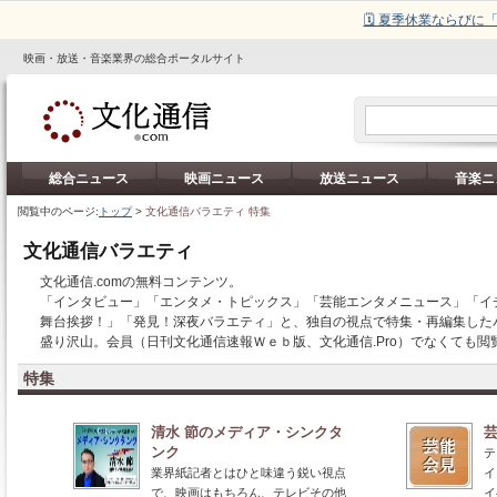
🗓️ 夏季休業ならび
映画・放送・音楽業界の総合ポータルサイト
総合ニュース
映画ニュース
放送ニュース
音楽ニ
閲覧中のページ:
トップ
>
文化通信バラエティ 特集
文化通信バラエティ
文化通信.comの無料コンテンツ。
「インタビュー」「エンタメ・トピックス」「芸能エンタメニュース」「イチ
舞台挨拶！」「発見！深夜バラエティ」と、独自の視点で特集・再編集した
盛り沢山。会員（日刊文化通信速報Ｗｅｂ版、文化通信.Pro）でなくても
特集
清水 節のメディア・シンクタ
ンク
テ
業界紙記者とはひと味違う鋭い視点
イ
で、映画はもちろん、テレビその他
イ