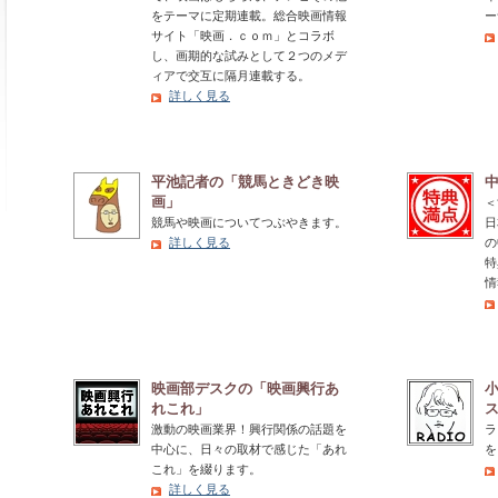
をテーマに定期連載。総合映画情報
ー
サイト「映画．ｃｏｍ」とコラボ
し、画期的な試みとして２つのメデ
ィアで交互に隔月連載する。
詳しく見る
平池記者の「競馬ときどき映
中
画」
＜
競馬や映画についてつぶやきます。
日
詳しく見る
の
特
情
映画部デスクの「映画興行あ
れこれ」
激動の映画業界！興行関係の話題を
ラ
中心に、日々の取材で感じた「あれ
を
これ」を綴ります。
詳しく見る