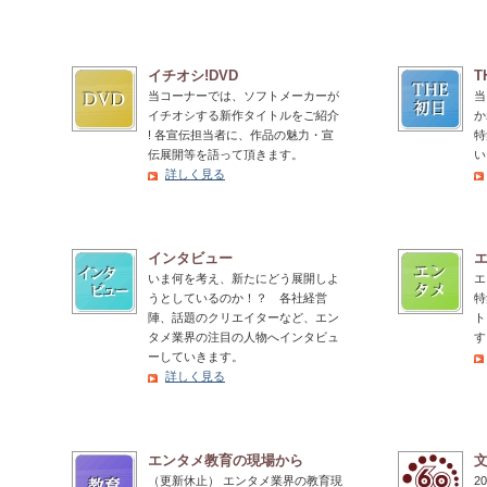
イチオシ!DVD
T
当コーナーでは、ソフトメーカーが
当
イチオシする新作タイトルをご紹介
か
! 各宣伝担当者に、作品の魅力・宣
特
伝展開等を語って頂きます。
い
詳しく見る
インタビュー
いま何を考え、新たにどう展開しよ
エ
うとしているのか！？ 各社経営
特
陣、話題のクリエイターなど、エン
ト
タメ業界の注目の人物へインタビュ
す
ーしていきます。
詳しく見る
エンタメ教育の現場から
（更新休止） エンタメ業界の教育現
2