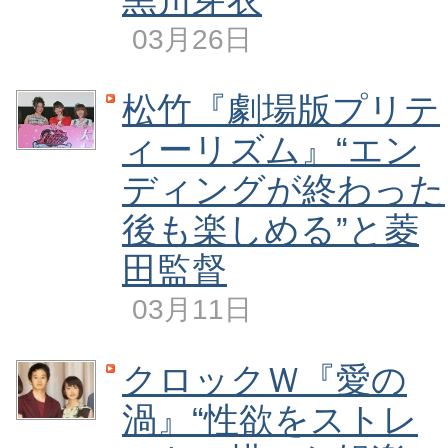
03月26日
松竹『劇場版プリテ
ィーリズム』“エン
ディングが終わった
後も楽しめる”と菱
田監督
03月11日
クロックＷ『愛の
渦』“性欲をストレ