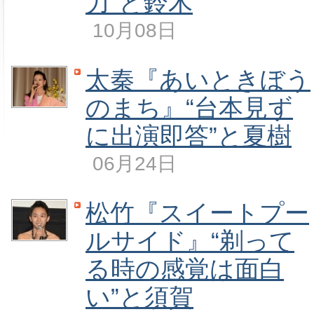
力”と鈴木
10月08日
太秦『あいときぼう
のまち』“台本見ず
に出演即答”と夏樹
06月24日
松竹『スイートプー
ルサイド』“剃って
る時の感覚は面白
い”と須賀