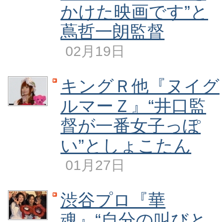
かけた映画です”と
蔦哲一朗監督
02月19日
キングＲ他『ヌイグ
ルマーＺ』“井口監
督が一番女子っぽ
い”としょこたん
01月27日
渋谷プロ『華
魂』“自分の叫びと