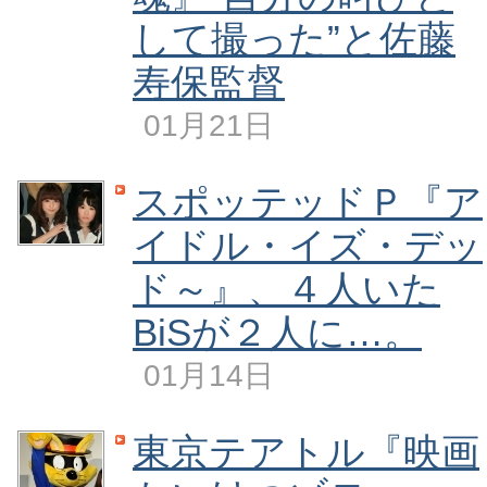
して撮った”と佐藤
寿保監督
01月21日
スポッテッドＰ『ア
イドル・イズ・デッ
ド～』、４人いた
BiSが２人に…。
01月14日
東京テアトル『映画