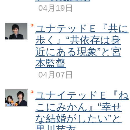
04月19日
ユナテッドＥ『共に
歩く』“共依存は身
近にある現象”と宮
本監督
04月07日
ユナイテッドＥ『ね
こにみかん』“幸せ
な結婚がしたい”と
黒川芽衣