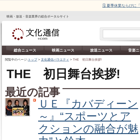
🗓️ 夏季休業ならび
映画・放送・音楽業界の総合ポータルサイト
総合ニュース
映画ニュース
放送ニュース
音楽ニ
閲覧中のページ:
トップ
>
文化通信バラエティ
>
THE 初日舞台挨拶!
THE 初日舞台挨拶!
最近の記事
ＵＥ『カバディーン
～』“スポーツとア
クションの融合が魅