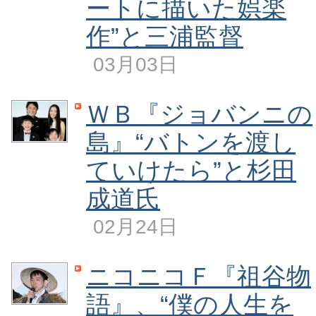
ートに描いた娯楽
作”と三浦監督
03月03日
ＷＢ『ジョバンニの
島』“バトンを渡し
ていけたら”と杉田
成道氏
02月24日
ニコニコＦ『祖谷物
語』、“僕の人生を