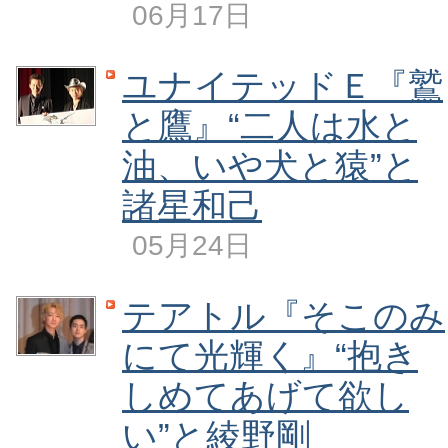
06月17日
ユナイテッドＥ『鷲
と鷹』“二人は水と
油、いや犬と猿”と
諸星和己
05月24日
テアトル『そこのみ
にて光輝く』“抱き
しめてあげて欲し
い”と綾野剛