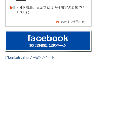
ＮＨＫ職員、出演者による性被害の影響でＰ
ＴＳＤに
10位まで表示する
@bunkatsushin からのツイート