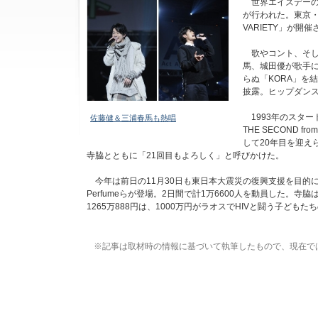
世界エイズデーの12月
が行われた。東京・
VARIETY」が
歌やコント、そし
馬、城田優が歌手に
らぬ「KORA」を
披露。ヒップダン
1993年のスタート
佐藤健＆三浦春馬も熱唱
THE SECOND
して20年目を迎え
寺脇とともに「21回目もよろしく」と呼びかけた。
今年は前日の11月30日も東日本大震災の復興支援を目的に
Perfumeらが登場。2日間で計1万6600人を動員した
1265万888円は、1000万円がラオスでHIVと闘う子ど
※記事は取材時の情報に基づいて執筆したもので、現在で