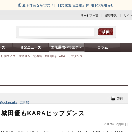
🗓️ 夏季休業ならびに「日刊文化通信速報」休刊日のお知らせ
サービス一覧
|
購読申込
|
サイ
ース
音楽ニュース
文化通信バラエティ
コラム
>
打倒エイズ！佐藤健＆三浦春馬、城田優もKARAヒップダンス
城田優もKARAヒップダンス
2012年12月01日