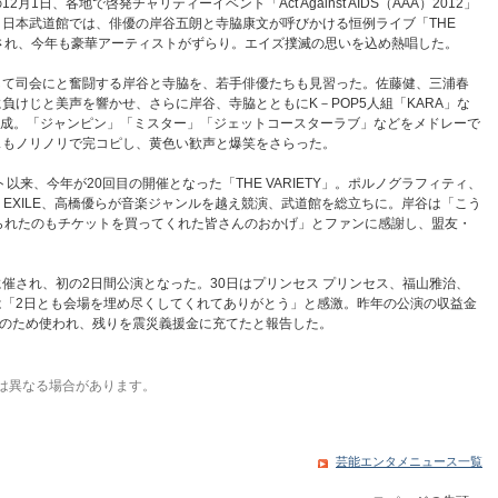
1日、各地で啓発チャリティーイベント「Act Against AIDS（AAA）2012」
日本武道館では、俳優の岸谷五朗と寺脇康文が呼びかける恒例ライブ「THE
開催され、今年も豪華アーティストがずらり。エイズ撲滅の思いを込め熱唱した。
て司会にと奮闘する岸谷と寺脇を、若手俳優たちも見習った。佐藤健、三浦春
負けじと美声を響かせ、さらに岸谷、寺脇とともにK－POP5人組「KARA」な
結成。「ジャンピン」「ミスター」「ジェットコースターラブ」などをメドレーで
スもノリノリで完コピし、黄色い歓声と爆笑をさらった。
以来、今年が20回目の開催となった「THE VARIETY」。ポルノグラフィティ、
 from EXILE、高橋優らが音楽ジャンルを越え競演、武道館を総立ちに。岸谷は「こう
られたのもチケットを買ってくれた皆さんのおかげ」とファンに感謝し、盟友・
催され、初の2日間公演となった。30日はプリンセス プリンセス、福山雅治、
。寺脇は「2日とも会場を埋め尽くしてくれてありがとう」と感激。昨年の公演の収益金
もたちのため使われ、残りを震災義援金に充てたと報告した。
は異なる場合があります。
芸能エンタメニュース一覧