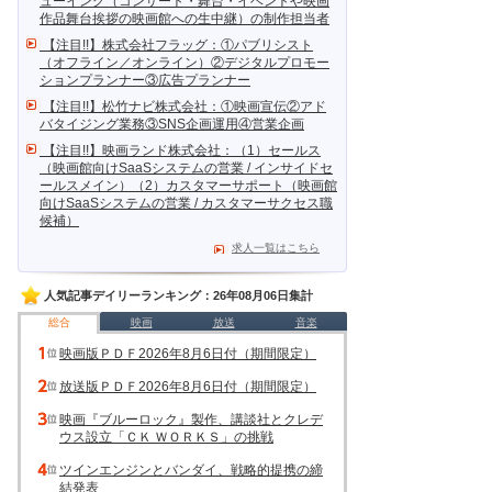
ューイング（コンサート・舞台・イベントや映画
作品舞台挨拶の映画館への生中継）の制作担当者
【注目!!】株式会社フラッグ：①パブリシスト
（オフライン／オンライン）②デジタルプロモー
ションプランナー③広告プランナー
【注目!!】松竹ナビ株式会社：①映画宣伝②アド
バタイジング業務③SNS企画運用④営業企画
【注目!!】映画ランド株式会社：（1）セールス
Act Against
Act Against
Act Against
（映画館向けSaaSシステムの営業 / インサイドセ
AIDS……
AIDS……
AIDS……
ールスメイン）（2）カスタマーサポート（映画館
向けSaaSシステムの営業 / カスタマーサクセス職
候補）
求人一覧はこちら
人気記事デイリーランキング：26年08月06日集計
総合
映画
放送
音楽
映画版ＰＤＦ2026年8月6日付（期間限定）
放送版ＰＤＦ2026年8月6日付（期間限定）
映画『ブルーロック』製作、講談社とクレデ
ウス設立「ＣＫ ＷＯＲＫＳ」の挑戦
ツインエンジンとバンダイ、戦略的提携の締
結発表