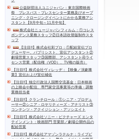
ク
公益財団法人ユニジャパン：東京国際映画
祭 プレスパス・プレスセンター業務及びオープ
ニング・クロージングイベントにかかる業務アシ
スタント【9月中旬～11月中旬】
株式会社ニュージャパンフィルム：①コレス
ポンデンス業務スタッフ②日本語吹替版制作スタ
ッフ
【注目!!】株式会社彩プロ：①配給宣伝プロ
デューサー、パブリシスト、宣伝アシスタント②
劇場営業スタッフ③国際部、アシスタント④ライ
センス営業（配信権（VOD）、TV権の販売）
【注目!!】株式会社ヴィレッヂ：【映像／演劇事
業】宣伝および宣伝補佐
【注目!!】独立行政法人国際交流基金：日本映画
の上映会や配信、専門家交流事業等の準備・調整
業務担当者
【注目!!】クランチロール：①シニア・プロデュ
ーサー②シニア・ロヤリティーズ・アナリスト③
コンテンツ・アクイジション・アソシエイト
【注目!!】株式会社ソニー・ピクチャーズ エンタ
テインメント：映画部門 営業部／劇場公開作品の
配給営業
【注目!!】株式会社アマゾンラテルナ：ライブビ