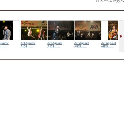
ページの先頭へ
Against
Act Against
Act Against
Act Against
Act Against
S……
AIDS……
AIDS……
AIDS……
AIDS……