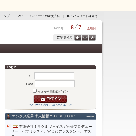
トマップ
|
FAQ
|
パスワードの変更方法
|
ID・パスワード再発行
8
7
2026年
金曜日
ID
Pass
次回から自動ログイン
パスワードを忘れてしまった方はこちら
エンタメ業界 求人情報 “ＢｕｎＪＯＢ”
more
有限会社ミラクルヴォイス：宣伝プロデュー
サー、パブリシティ、宣伝部アシスタント、デス