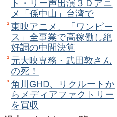
ト・リー声出演３Ｄアニ
メ「孫中山」台湾で
東映アニメ、「ワンピー
ス」全事業で高稼働し絶
好調の中間決算
元大映専務・武田敦さん
の死！
角川GHD、リクルートか
らメディアファクトリー
を買収