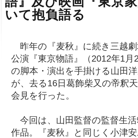
語』及び映画『東京
いて抱負語る
昨年の『麦秋』に続き三越劇
公演『東京物語』（2012年1月
の脚本・演出を手掛ける山田洋
が、去る16日葛飾柴又の帝釈
会見を行った。
今回は、山田監督の監督生活5
作品。『麦秋』と同じく小津安