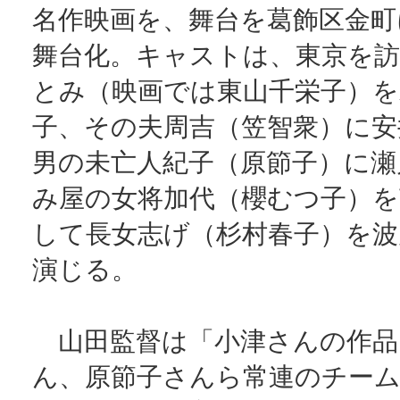
名作映画を、舞台を葛飾区金町
舞台化。キャストは、東京を訪
とみ（映画では東山千栄子）を
子、その夫周吉（笠智衆）に安
男の未亡人紀子（原節子）に瀬
み屋の女将加代（櫻むつ子）を
して長女志げ（杉村春子）を波
演じる。
山田監督は「小津さんの作品
ん、原節子さんら常連のチー