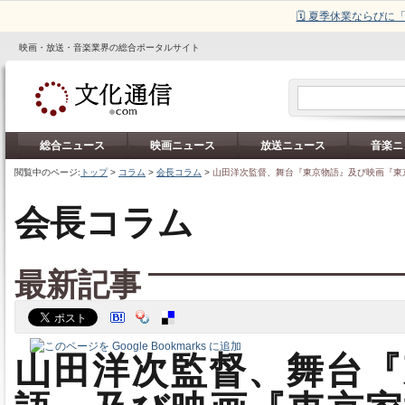
🗓️ 夏季休業ならび
映画・放送・音楽業界の総合ポータルサイト
総合ニュース
映画ニュース
放送ニュース
音楽ニ
閲覧中のページ:
トップ
>
コラム
>
会長コラム
>
山田洋次監督、舞台『東京物語』及び映画『東
会長コラム
最新記事
山田洋次監督、舞台『