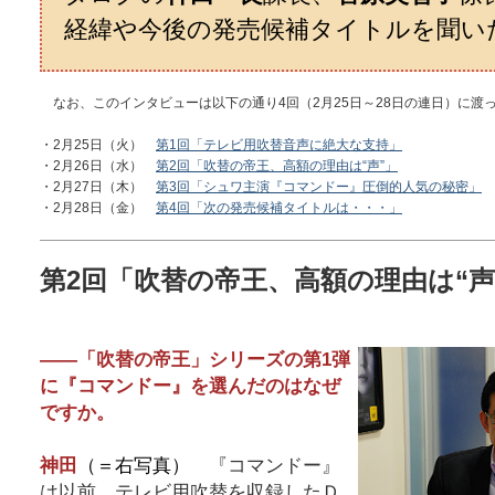
経緯や今後の発売候補タイトルを聞い
なお、このインタビューは以下の通り4回（2月25日～28日の連日）に渡
・2月25日（火）
第1回「テレビ用吹替音声に絶大な支持」
・2月26日（水）
第2回「吹替の帝王、高額の理由は“声”」
・2月27日（木）
第3回「シュワ主演『コマンドー』圧倒的人気の秘密」
・2月28日（金）
第4回「次の発売候補タイトルは・・・」
第2回「吹替の帝王、高額の理由は“声
――「吹替の帝王」シリーズの第1弾
に『コマンドー』を選んだのはなぜ
ですか。
神田
（＝右写真）
『コマンドー』
は以前、テレビ用吹替を収録したＤ