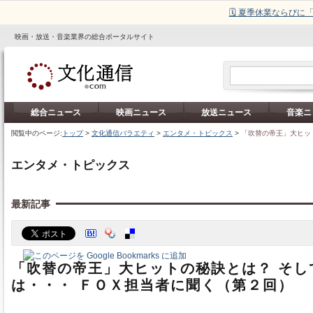
🗓️ 夏季休業ならび
映画・放送・音楽業界の総合ポータルサイト
総合ニュース
映画ニュース
放送ニュース
音楽ニ
閲覧中のページ:
トップ
>
文化通信バラエティ
>
エンタメ・トピックス
>
「吹替の帝王」大ヒッ
エンタメ・トピックス
最新記事
「吹替の帝王」大ヒットの秘訣とは？ そし
は・・・ ＦＯＸ担当者に聞く（第２回）