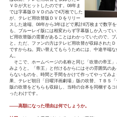
ＶＤが大ヒットしたのです。08年ま
では字幕版ＤＶＤのみで4万枚でした
が、テレビ用吹替版ＤＶＤをリリー
スした途端、08年から3年ほどで累計8万枚まで数字
も、ブルーレイ版には相変わらず字幕版しか入ってい
ビ用吹替版の需要があることはわかっていたので、ブ
と。ただ、ファンの方はテレビ用吹替が収録されたＤ
ですからね。買い替えてもらうためには、中途半端な
ん。
そこで、ホームページの名称と同じ「吹替の帝王」
みようと。「帝王」と付けるからにはその雰囲気のあ
らないものを、時間と手間をかけて作ってやってみよ
果、テレビ朝日「日曜洋画劇場」版の吹替、ＴＢＳ「
版の吹替をどちらも収録し、当時の台本を同梱するコ
ったわけです。
――高額になった理由は何でしょうか。