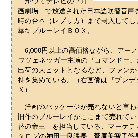
かつてテレビの「洋
画劇場」で放送された日本語吹替音声
時の台本（レプリカ）まで封入してし
華なブルーレイＢＯＸ。
6,000円以上の高価格ながら、アー
ワツェネッガー主演の『コマンドー』
出荷の大ヒットとなるなど、ファンか
持を集めている。（右画像は『プレデ
Ｘ）
洋画のパッケージが売れないと言わ
旧作のブルーレイがここまで売れてい
替の帝王」を担当している、マーケテ
タログの
神田一良
課長、
菅原美智子
係