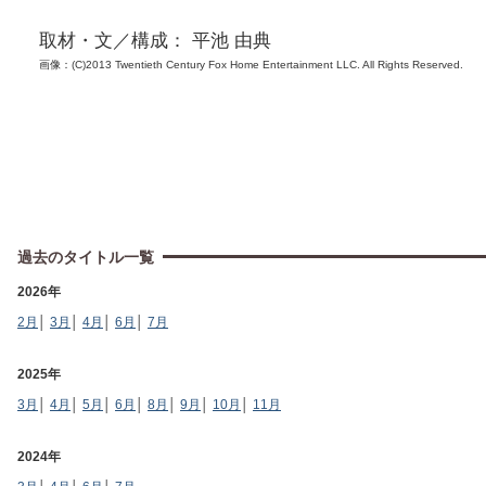
取材・文／構成： 平池 由典
画像：(C)2013 Twentieth Century Fox Home Entertainment LLC. All Rights Reserved.
過去のタイトル一覧
2026年
2月
│
3月
│
4月
│
6月
│
7月
2025年
3月
│
4月
│
5月
│
6月
│
8月
│
9月
│
10月
│
11月
2024年