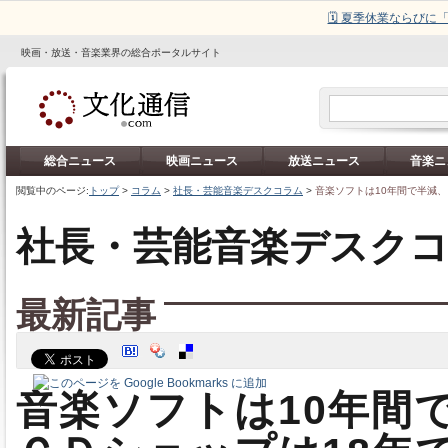
🗓️ 夏季休業ならび
映画・放送・音楽業界の総合ポータルサイト
総合ニュース
映画ニュース
放送ニュース
音楽ニ
閲覧中のページ:
トップ
>
コラム
>
社長・芸能音楽デスクコラム
>
音楽ソフトは10年間で半減、
社長・芸能音楽デスク
最新記事
音楽ソフトは10年間