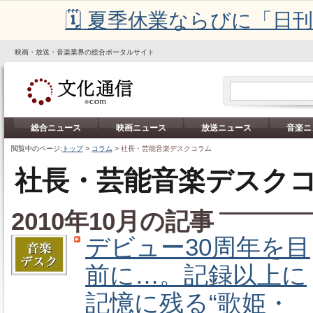
🗓️ 夏季休業ならびに「
映画・放送・音楽業界の総合ポータルサイト
総合ニュース
映画ニュース
放送ニュース
音楽ニ
閲覧中のページ:
トップ
>
コラム
>
社長・芸能音楽デスクコラム
社長・芸能音楽デスク
2010年10月の記事
デビュー30周年を目
前に…。記録以上に
記憶に残る“歌姫・