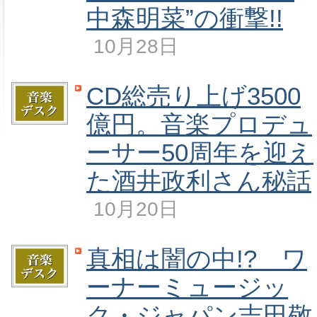
中森明菜”の衝撃!!
10月28日
CD総売り上げ3500
億円。音楽プロデュ
ーサー50周年を迎え
た酒井政利さん秘話
10月20日
真相は闇の中!? ワ
ーナーミュージッ
ク・ジャパン吉田敬