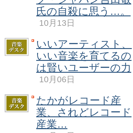
氏の自殺に思う…。
10月13日
いいアーティスト、
いい音楽を育てるの
は賢いユーザーの力
10月06日
たかがレコード産
業、されどレコード
産業…