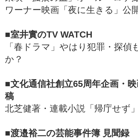
ワーナー映画「夜に生きる」公
■室井實のTV WATCH
「春ドラマ」やはり犯罪・探偵
か？
■文化通信社創立65周年企画・
稿
北芝健著・連載小説「帰庁せず」
■渡邉裕二の芸能事件簿 見聞録