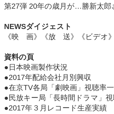
第27弾 20年の歳月が…勝新太
NEWSダイジェスト
《映 画》《放 送》《ビデオ
資料の頁
●日本映画製作状況
●2017年配給会社月別興収
●在京TV各局「劇映画」視聴率
●民放キー局「長時間ドラマ」視
●2017年３月レコード生産実績