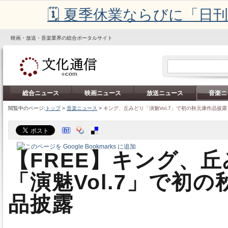
🗓️ 夏季休業ならびに「
映画・放送・音楽業界の総合ポータルサイト
総合ニュース
映画ニュース
放送ニュース
音楽ニ
閲覧中のページ:
トップ
>
音楽ニュース
>
キング、丘みどり「演魅Vol.7」で初の秋元康作品披露
【FREE】キング、
「演魅Vol.7」で初
品披露