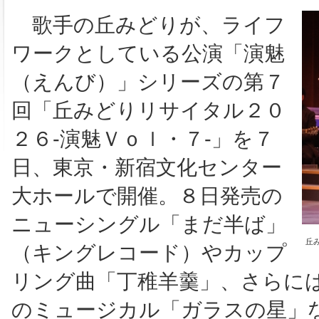
歌手の丘みどりが、ライフ
ワークとしている公演「演魅
（えんび）」シリーズの第７
回「丘みどりリサイタル２０
２６‐演魅Ｖｏｌ・７‐」を７
日、東京・新宿文化センター
大ホールで開催。８日発売の
ニューシングル「まだ半ば」
丘
（キングレコード）やカップ
リング曲「丁稚羊羹」、さらに
のミュージカル「ガラスの星」