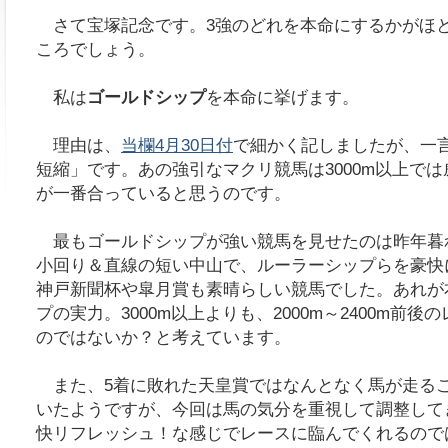
さて宝塚記念です。3強のどれを本命にするかがほ
ころでしょう。
私は
ゴールドシップ
を本命に挙げます。
理由は、
当欄4月30日付
で細かく記しましたが、一
短縮」です。あの強引なマクリ競馬は3000m以上で
が一番合っていると思うのです。
最もゴールドシップが強い競馬を見せたのは昨年暮
小回り＆直線の短い中山で、ルーラーシップらを豪快
神戸新聞杯や皐月賞も素晴らしい競馬でした。あれが
プの実力。3000m以上よりも、2000m～2400m前
のではないか？と考えています。
また、5着に敗れた天皇賞ではなんとなく馬が走る
いたようですが、今回は馬の気分を重視して調整して
快リフレッシュ！な感じでレースに臨んでくれるので