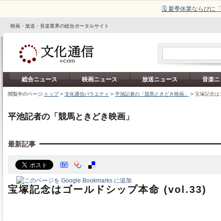
🗓️ 夏季休業ならび
映画・放送・音楽業界の総合ポータルサイト
総合ニュース
映画ニュース
放送ニュース
音楽ニ
閲覧中のページ:
トップ
>
文化通信バラエティ
>
平池記者の「競馬ときどき映画」
>
宝塚記念はゴ
平池記者の「競馬ときどき映画」
最新記事
宝塚記念はゴールドシップ本命 (vol.33)