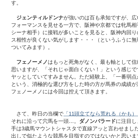
す。
ジェンティルドンナ
が強いのは百も承知ですが、広
フォーマンスを見せる一方で、阪神や京都では牝馬相
シーナ相手）に接戦が多いことを見ると、阪神内回り
ス相性が良くない気がします・・・（というふうに無
ついてみます）。
フェノーメノ
はもっと死角がなく、最も軸として信
思いますが、「それじゃ面白くない！」という感じで
ヤッとしていてすみません。ただ経験上、「一番弱点
という、消極的な選び方をした時の方が馬券の成績が
フェノーメノには今回は控えて頂きます。
さて、昨日の当欄で
「11頭立てなら荒れる（かも）
それに沿って穴馬を一頭…。
ダノンバラード
に注目し
手は3歳馬マウントシャスタで直線アッと言わせまし
出しで似たような競馬を目指すのではないかと思いま