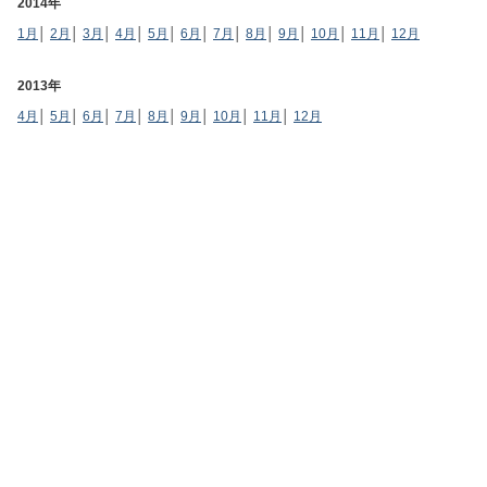
2014年
1月
│
2月
│
3月
│
4月
│
5月
│
6月
│
7月
│
8月
│
9月
│
10月
│
11月
│
12月
2013年
4月
│
5月
│
6月
│
7月
│
8月
│
9月
│
10月
│
11月
│
12月