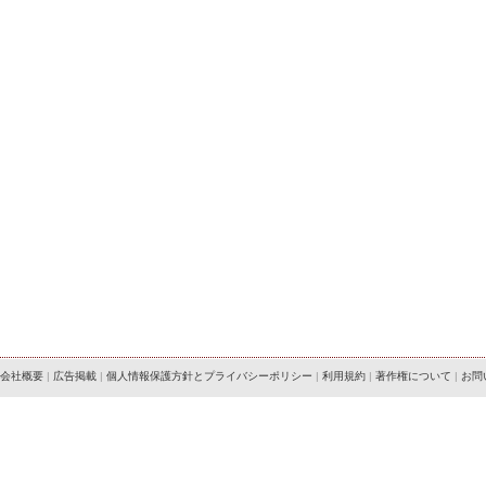
会社概要
|
広告掲載
|
個人情報保護方針とプライバシーポリシー
|
利用規約
|
著作権について
|
お問