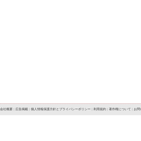
会社概要
|
広告掲載
|
個人情報保護方針とプライバシーポリシー
|
利用規約
|
著作権について
|
お問