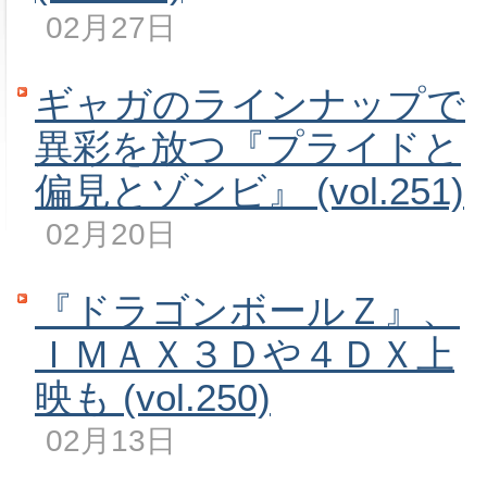
02月27日
ギャガのラインナップで
異彩を放つ『プライドと
偏見とゾンビ』 (vol.251)
02月20日
『ドラゴンボールＺ』、
ＩＭＡＸ３Ｄや４ＤＸ上
映も (vol.250)
02月13日