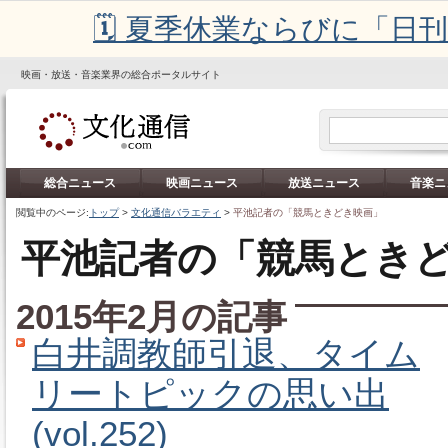
🗓️ 夏季休業ならびに「
映画・放送・音楽業界の総合ポータルサイト
総合ニュース
映画ニュース
放送ニュース
音楽ニ
閲覧中のページ:
トップ
>
文化通信バラエティ
>
平池記者の「競馬ときどき映画」
平池記者の「競馬とき
2015年2月の記事
白井調教師引退、タイム
リートピックの思い出
(vol.252)