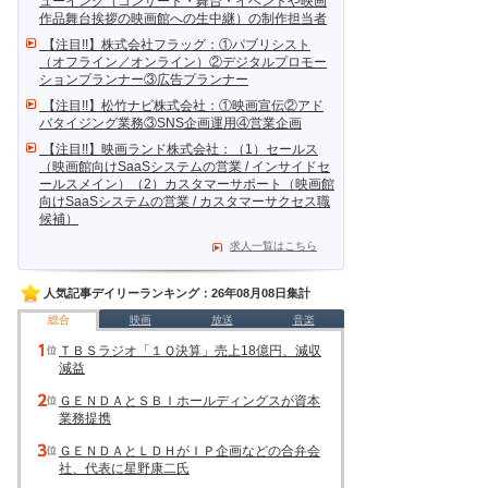
ューイング（コンサート・舞台・イベントや映画
作品舞台挨拶の映画館への生中継）の制作担当者
【注目!!】株式会社フラッグ：①パブリシスト
（オフライン／オンライン）②デジタルプロモー
ションプランナー③広告プランナー
【注目!!】松竹ナビ株式会社：①映画宣伝②アド
バタイジング業務③SNS企画運用④営業企画
【注目!!】映画ランド株式会社：（1）セールス
（映画館向けSaaSシステムの営業 / インサイドセ
ールスメイン）（2）カスタマーサポート（映画館
向けSaaSシステムの営業 / カスタマーサクセス職
候補）
求人一覧はこちら
人気記事デイリーランキング：26年08月08日集計
総合
映画
放送
音楽
ＴＢＳラジオ「１Ｑ決算」売上18億円、減収
減益
ＧＥＮＤＡとＳＢＩホールディングスが資本
業務提携
ＧＥＮＤＡとＬＤＨがＩＰ企画などの合弁会
社、代表に星野康二氏