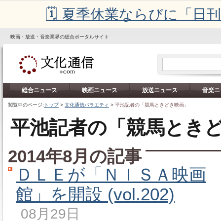
🗓️ 夏季休業ならびに「
映画・放送・音楽業界の総合ポータルサイト
総合ニュース
映画ニュース
放送ニュース
音楽ニ
閲覧中のページ:
トップ
>
文化通信バラエティ
>
平池記者の「競馬ときどき映画」
平池記者の「競馬とき
2014年8月の記事
ＤＬＥが「ＮＩＳＡ映画
館」を開設 (vol.202)
08月29日