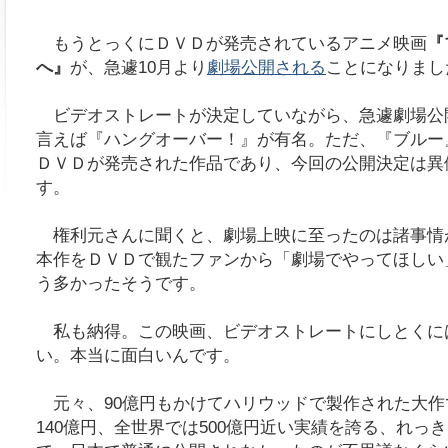
もうとっくにＤＶＤが発売されているアニメ映画
『
へ』
が、急遽10月より
劇場公開される
ことになりまし
ビデオストレートが決定していながら、急遽劇場公
言えば『ハングオーバー！』が有名。ただ、『ブルー
ＤＶＤが発売された作品であり、今回の公開決定は異
す。
権利元さんに聞くと、劇場上映に至ったのは諸事情
本作をＤＶＤで観たファンから「劇場でやってほしい
う多かったそうです。
私も納得。この映画、ビデオストレートにしとくに
い。本当に面白いんです。
元々、90億円もかけてハリウッドで製作された大作
140億円、全世界では500億円近い実績を誇る、れっ