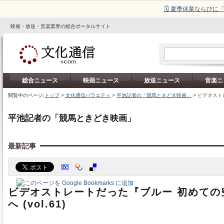
🗓️ 夏季休業ならび
映画・放送・音楽業界の総合ポータルサイト
総合ニュース
映画ニュース
放送ニュース
音楽ニ
閲覧中のページ:
トップ
>
文化通信バラエティ
>
平池記者の「競馬ときどき映画」
>
ビデオストレ
平池記者の「競馬ときどき映画」
最新記事
ビデオストレートだった『ブルー 初めての
へ (vol.61)