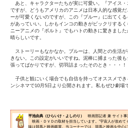
あと、キャラクターたちが実に可愛い。『アイス・
ですが、どうもアメリカのアニメは日本人的な感覚だ
ーが可愛くないのですが、この『ブルー』に出てくる
があっていい。しかもインコの動きがビックリするく
ニーアニメの『ボルト』でもハトの動きに驚きました
晴らしいです。
ストーリーもなかなか。ブルーは、人間との生活が
きない。この設定がいいですね。泥棒に捕まった後も
張ってばかりですが、切羽詰まったそのとき・・・！
子供と観にいく場合でも自信を持ってオススメでき
ンシネマで10月5日より公開されます。私もぜひ劇場
平池由典（ひらいけ・よしのり）
映画部記者 兼 サイト
映画・ＤＶＤの取材を担当しています。“宇宙人が攻めてく
味は競馬と映画鑑賞。当コーナーでは、競馬と映画を中心