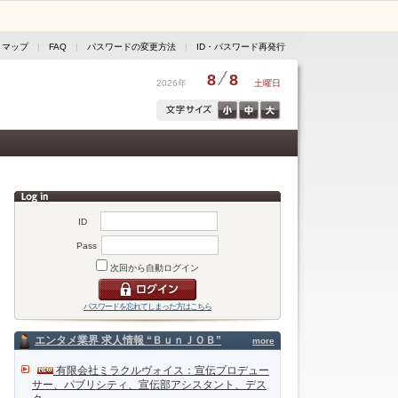
トマップ
|
FAQ
|
パスワードの変更方法
|
ID・パスワード再発行
8
8
2026年
土曜日
ID
Pass
次回から自動ログイン
パスワードを忘れてしまった方はこちら
エンタメ業界 求人情報 “ＢｕｎＪＯＢ”
more
有限会社ミラクルヴォイス：宣伝プロデュー
サー、パブリシティ、宣伝部アシスタント、デス