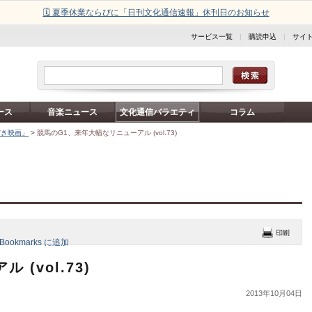
🗓️ 夏季休業ならびに「日刊文化通信速報」休刊日のお知らせ
サービス一覧
|
購読申込
|
サイ
ース
音楽ニュース
文化通信バラエティ
コラム
どき映画」
>
競馬のG1、来年大幅なリニューアル (vol.73)
(vol.73)
2013年10月04日