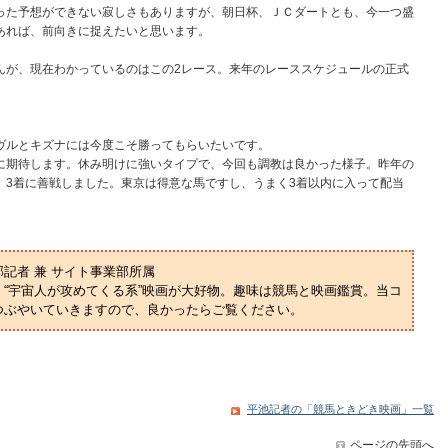
った予想ができない寂しさもありますが、朝日杯、ＪＣダートとも、今一つ盛
あれば、前向きに捉えたいと思います。
が、現在わかっているのはこの2レース。来年のレーススケジュールの正式
ヴルとキズナには今度こそ勝ってもらいたいです。
に期待します。休み明けに強いタイプで、今回も調教は良かった様子。昨年の
、3着に善戦しました。東京は得意な馬ですし、うまく3着以内に入って配当
部記者 兼 サイト事業部所属
“宇宙人が攻めてくる系”映画が大好物。趣味は競馬と映画鑑賞。当コ
つぶやいていきますので、良かったらご覧ください。
平池記者の「競馬ときどき映画」一覧
ページの先頭へ