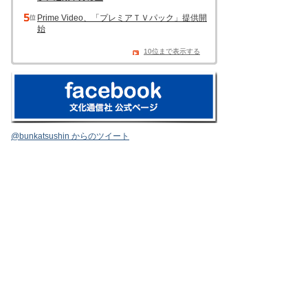
Prime Video、「プレミアＴＶパック」提供開
始
10位まで表示する
@bunkatsushin からのツイート