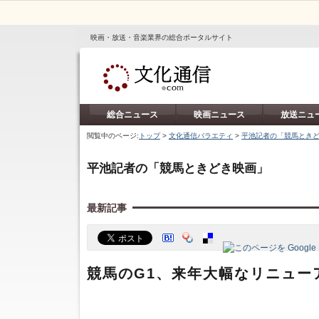
映画・放送・音楽業界の総合ポータルサイト
総合ニュース
映画ニュース
放送ニュ
閲覧中のページ:
トップ
>
文化通信バラエティ
>
平池記者の「競馬とき
平池記者の「競馬ときどき映画」
最新記事
競馬のG1、来年大幅なリニューアル 