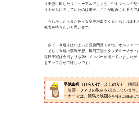
り実態に即したリニューアルでしょう。中山マイルの凝
り上がりに欠けていたのは事実。ここが改善されるので
もしかしたらまだ色々な変更が出てくるかもしれません
発表を待ちたいと思います。
さて、今週末はいよいよ凱旋門賞ですね。オルフェー
そして今週の競馬予想。毎日王冠の
タッチミーノット
毎日王冠は今回よりも強いメンバーが揃っていましたが
をアップさせてほしいです。
平池由典（ひらいけ・よしのり）
映画
映画・ＤＶＤの取材を担当しています。
ーナーでは、競馬と映画を中心に自由に