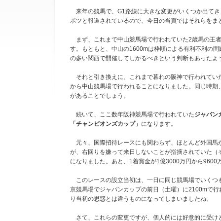
来年の競馬で、G1路線に大きな変更がいくつか出てき
ポツと報道されているので、今日の当頁ではそれらをま
まず、これまで中山競馬場で行われていた2歳馬の王
す。もともと、中山の1600mは枠順による有利不利の
の多い関西で開催してしかるべきという判断もあったよ
それと引き換えに、これまで暮れの阪神で行われていた、
から中山競馬場で行われることになりました。同じ時期、
があることでしょう。
続いて、ここ数年阪神競馬場で行われていた
ジャパン
「チャンピオンズカップ」
になります。
元々、国際招待レースにも関わらず、ほとんど外国馬が
が、右回りを嫌って来日しないことが指摘されていた（
になりました。あと、1着賞金が1億3000万円から96
このレースの設立当初は、一日に同じ競馬場でいくつも
京競馬場でジャパンカップの前日（土曜）に2100mで
り当初の思惑とは違うものになってしまいましたね。
さて、これらの変更ですが、個人的には好意的に受けと