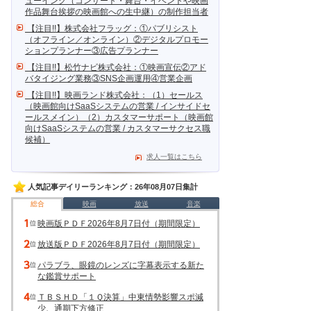
ューイング（コンサート・舞台・イベントや映画
作品舞台挨拶の映画館への生中継）の制作担当者
【注目!!】株式会社フラッグ：①パブリシスト
（オフライン／オンライン）②デジタルプロモー
ションプランナー③広告プランナー
【注目!!】松竹ナビ株式会社：①映画宣伝②アド
バタイジング業務③SNS企画運用④営業企画
【注目!!】映画ランド株式会社：（1）セールス
（映画館向けSaaSシステムの営業 / インサイドセ
ールスメイン）（2）カスタマーサポート（映画館
向けSaaSシステムの営業 / カスタマーサクセス職
候補）
求人一覧はこちら
人気記事デイリーランキング：26年08月07日集計
総合
映画
放送
音楽
映画版ＰＤＦ2026年8月7日付（期間限定）
放送版ＰＤＦ2026年8月7日付（期間限定）
パラブラ、眼鏡のレンズに字幕表示する新た
な鑑賞サポート
ＴＢＳＨＤ「１Ｑ決算」中東情勢影響スポ減
少、通期下方修正