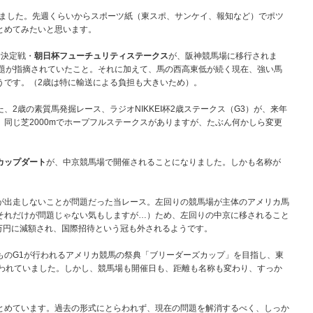
ました。先週くらいからスポーツ紙（東スポ、サンケイ、報知など）でポツ
とめてみたいと思います。
者決定戦・
朝日杯フューチュリティステークス
が、阪神競馬場に移行されま
問題が指摘されていたこと。それに加えて、馬の西高東低が続く現在、強い馬
うです。（2歳は特に輸送による負担も大きいため）。
2歳の素質馬発掘レース、ラジオNIKKEI杯2歳ステークス（G3）が、来年
同じ芝2000mでホープフルステークスがありますが、たぶん何かしら変更
カップダート
が、中京競馬場で開催されることになりました。しかも名称が
出走しないことが問題だった当レース。左回りの競馬場が主体のアメリカ馬
それだけが問題じゃない気もしますが…）ため、左回りの中京に移されること
00万円に減額され、国際招待という冠も外されるようです。
のG1が行われるアメリカ競馬の祭典「ブリーダーズカップ」を目指し、東
行われていました。しかし、競馬場も開催日も、距離も名称も変わり、すっか
めています。過去の形式にとらわれず、現在の問題を解消するべく、しっか