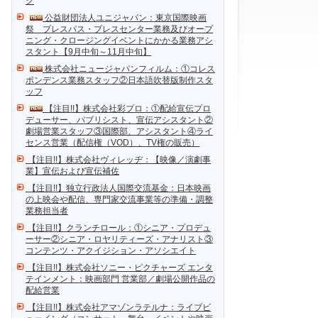
ク
公益財団法人ユニジャパン：東京国際映画
祭 プレスパス・プレスセンター業務及びオープ
ニング・クロージングイベントにかかる業務アシ
スタント【9月中旬～11月中旬】
株式会社ニュージャパンフィルム：①コレス
ポンデンス業務スタッフ②日本語吹替版制作スタ
ッフ
【注目!!】株式会社彩プロ：①配給宣伝プロ
デューサー、パブリシスト、宣伝アシスタント②
劇場営業スタッフ③国際部、アシスタント④ライ
センス営業（配信権（VOD）、TV権の販売）
【注目!!】株式会社ヴィレッヂ：【映像／演劇事
業】宣伝および宣伝補佐
【注目!!】独立行政法人国際交流基金：日本映画
の上映会や配信、専門家交流事業等の準備・調整
業務担当者
【注目!!】クランチロール：①シニア・プロデュ
ーサー②シニア・ロヤリティーズ・アナリスト③
コンテンツ・アクイジション・アソシエイト
【注目!!】株式会社ソニー・ピクチャーズ エンタ
テインメント：映画部門 営業部／劇場公開作品の
配給営業
【注目!!】株式会社アマゾンラテルナ：ライブビ