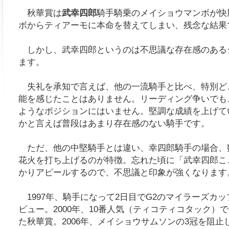
秋華賞は
武幸四郎
騎手騎乗のメイショウマンボが快
ボからティアーモに本命を替えてしまい、残念な結果
しかし、武幸四郎というのは不思議な存在感のある
ます。
失礼を承知で言えば、他の一流騎手と比べ、特別ど
能を感じたことはありません。リーディング争いでも
ようなポジションにはいません。堅調な成績を上げて
かと言えば普段はあまり存在感のない騎手です。
ただ、他の中堅騎手とは違い、幸四郎騎手の場合、
花火を打ち上げるのが特徴。忘れた頃に「武幸四郎こ
かりアピールするので、不思議と印象が強くなります
1997年、騎手になって2日目でG2のマイラーズカ
ビュー。2000年、10番人気（ティコティコタック）
た秋華賞。2006年、メイショウサムソンの3冠を阻