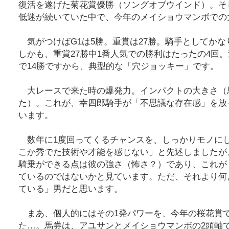
復活を遂げた菊花賞優勝（ソングオブウインド）。そ
低迷が続いていた中で、今年のメイショウマンボでの
気がつけばG1は5勝。重賞は27勝。騎手としてかな
しかも、重賞27勝中1番人気での勝利はたったの4回
で14勝ですから、典型的な「穴ジョッキー」です。
大レースで来た時の爆発力。インパクトの大きさ（
た）。これが、幸四郎騎手が「不思議な存在感」を放
います。
数年に1度回ってくるチャンスを、しっかりモノに
こか秀でた技術や才能を感じない」と先述しましたが
騎乗ができる点は彼の強さ（怖さ？）であり、これが
ているのではないかと見ています。ただ、それより何
ている」男だと思います。
まあ、個人的にはその1発パワーを、今年の桜花賞
た…。馬券は、アユサンとメイショウマンボの2頭軸