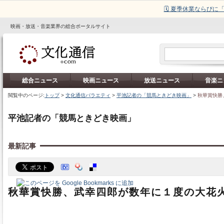
🗓️ 夏季休業ならび
映画・放送・音楽業界の総合ポータルサイト
総合ニュース
映画ニュース
放送ニュース
音楽ニ
閲覧中のページ:
トップ
>
文化通信バラエティ
>
平池記者の「競馬ときどき映画」
>
秋華賞快勝、
平池記者の「競馬ときどき映画」
最新記事
秋華賞快勝、武幸四郎が数年に１度の大花火 (v