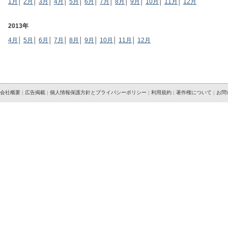
1月
│
2月
│
3月
│
4月
│
5月
│
6月
│
7月
│
8月
│
9月
│
10月
│
11月
│
12月
2013年
4月
│
5月
│
6月
│
7月
│
8月
│
9月
│
10月
│
11月
│
12月
会社概要
|
広告掲載
|
個人情報保護方針とプライバシーポリシー
|
利用規約
|
著作権について
|
お問