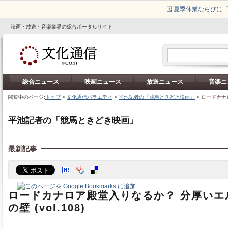
🗓️ 夏季休業ならび
映画・放送・音楽業界の総合ポータルサイト
総合ニュース
映画ニュース
放送ニュース
音楽ニ
閲覧中のページ:
トップ
>
文化通信バラエティ
>
平池記者の「競馬ときどき映画」
>
ロードカナロ
平池記者の「競馬ときどき映画」
最新記事
ロードカナロア殿堂入りなるか？ 分厚いエ
の壁 (vol.108)