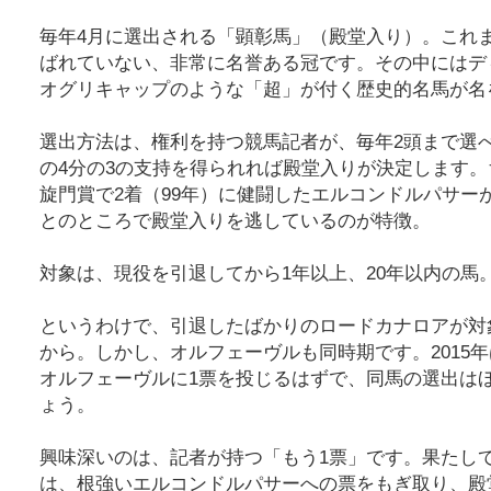
毎年4月に選出される「顕彰馬」（殿堂入り）。これま
ばれていない、非常に名誉ある冠です。その中にはデ
オグリキャップのような「超」が付く歴史的名馬が名
選出方法は、権利を持つ競馬記者が、毎年2頭まで選
の4分の3の支持を得られれば殿堂入りが決定します
旋門賞で2着（99年）に健闘したエルコンドルパサー
とのところで殿堂入りを逃しているのが特徴。
対象は、現役を引退してから1年以上、20年以内の馬
というわけで、引退したばかりのロードカナロアが対象
から。しかし、オルフェーヴルも同時期です。2015
オルフェーヴルに1票を投じるはずで、同馬の選出は
ょう。
興味深いのは、記者が持つ「もう1票」です。果たし
は、根強いエルコンドルパサーへの票をもぎ取り、殿