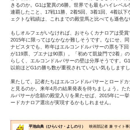
きるのか。G1は驚異の6勝。世界でも最もハイレベル
連覇したこと、17戦11勝、2着5回、3着1回、4着以
ェクトな戦績は、これまでの殿堂馬と比べても遜色な
もしオルフェがいなければ、おそらくカナロアは受賞
2015年に限ってはなかなか難しそうです。なにせ、同
ナビスタでも、昨年はエルコンドルパサーの票を下回
が119票、ブエナは90票）。「初めて凱旋門で2着」
らしく、エルコンドルパサーの壁は分厚そうです。G
以前ほどG1の勝ち数が重視されていない気もします
果たして、記者たちはエルコンドルパサーとロードカ
と見るのか。来年4月の結果発表を待ちましょう。た
ルパサーが念願の殿堂入りを果たせば、2015年に一
ードカナロア選出が実現するかもしれません。
平池由典（ひらいけ・よしのり）
映画部記者 兼 サイト