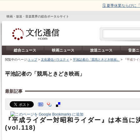
🗓️ 夏季休業ならび
映画・放送・音楽業界の総合ポータルサイト
総合ニュース
映画ニュース
放送ニュース
音楽ニ
閲覧中のページ:
トップ
>
文化通信バラエティ
>
平池記者の「競馬ときどき映画」
>
『平成ライダ
平池記者の「競馬ときどき映画」
最新記事
『平成ライダー対昭和ライダー』は本当に
(vol.118)