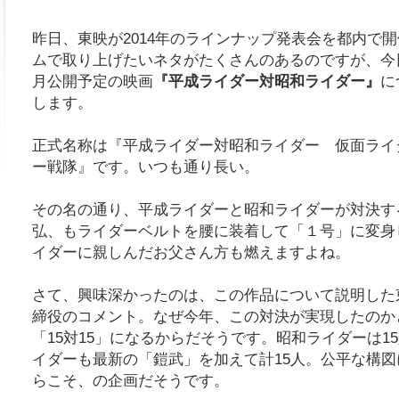
昨日、東映が2014年のラインナップ発表会を都内で
ムで取り上げたいネタがたくさんのあるのですが、今
月公開予定の映画
『平成ライダー対昭和ライダー』
に
します。
正式名称は『平成ライダー対昭和ライダー 仮面ライダー
ー戦隊』です。いつも通り長い。
その名の通り、平成ライダーと昭和ライダーが対決す
弘、もライダーベルトを腰に装着して「１号」に変身
イダーに親しんだお父さん方も燃えますよね。
さて、興味深かったのは、この作品について説明した
締役のコメント。なぜ今年、この対決が実現したのか
「15対15」になるからだそうです。昭和ライダーは1
イダーも最新の「鎧武」を加えて計15人。公平な構図に
らこそ、の企画だそうです。