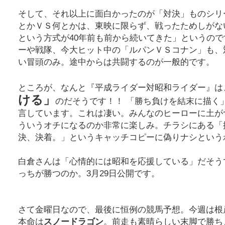
そして、それ以上に面白かったのが「対決」ものシリ
とかＶＳ何とかは、東映に限らず、戦ったためしがな
という方式が40年前も前から続いてきた」というの
ーや戦隊、今大ヒット中の「ルパンＶＳコナン」も、
い冒頭のみ。途中からは共闘するのが一般的です。
ところが、なんと『平成ライダー対昭和ライダー』は
ける」
のだそうです！！ 「勝ち負けを結末に描く
言しています。これは凄い。みんなのヒーローに土が
ういうオチになるのか非常に楽しみ。チラシにある「
決、決着。」というキャッチコピーに偽りナシという
白倉さんは「心情的には昭和を応援している」だそう
っちが勝つのか。3月29日公開です。
さて金曜日なので、最後に恒例の競馬予想。今週は根
本命は
スノードラゴン
。前走も素晴らしい末脚で勝ち