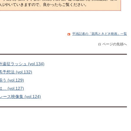
つぶやいていきますので、良かったらご覧ください。
平池記者の「競馬ときどき映画」一覧
ページの先頭へ
ッシュ (vol.134)
 (vol.132)
vol.129)
vol.127)
映像集 (vol.124)