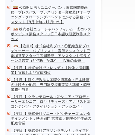
ク
公益財団法人ユニジャパン：東京国際映画
祭 プレスパス・プレスセンター業務及びオープ
ニング・クロージングイベントにかかる業務アシ
スタント【9月中旬～11月中旬】
株式会社ニュージャパンフィルム：①コレス
ポンデンス業務スタッフ②日本語吹替版制作スタ
ッフ
【注目!!】株式会社彩プロ：①配給宣伝プロ
デューサー、パブリシスト、宣伝アシスタント②
劇場営業スタッフ③国際部、アシスタント④ライ
センス営業（配信権（VOD）、TV権の販売）
【注目!!】株式会社ヴィレッヂ：【映像／演劇事
業】宣伝および宣伝補佐
【注目!!】独立行政法人国際交流基金：日本映画
の上映会や配信、専門家交流事業等の準備・調整
業務担当者
【注目!!】クランチロール：①シニア・プロデュ
ーサー②シニア・ロヤリティーズ・アナリスト③
コンテンツ・アクイジション・アソシエイト
【注目!!】株式会社ソニー・ピクチャーズ エンタ
テインメント：映画部門 営業部／劇場公開作品の
配給営業
【注目!!】株式会社アマゾンラテルナ：ライブビ