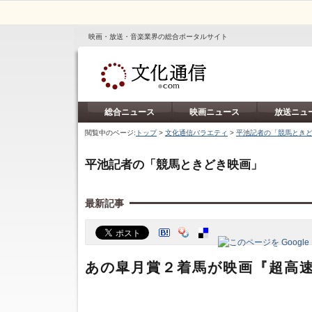
映画・放送・音楽業界の総合ポータルサイト
総合ニュース
映画ニュース
放送ニュ
閲覧中のページ:
トップ
>
文化通信バラエティ
>
平池記者の「競馬とき
平池記者の「競馬ときどき映画」
最新記事
あの皐月賞２着馬が映画『超高速！参