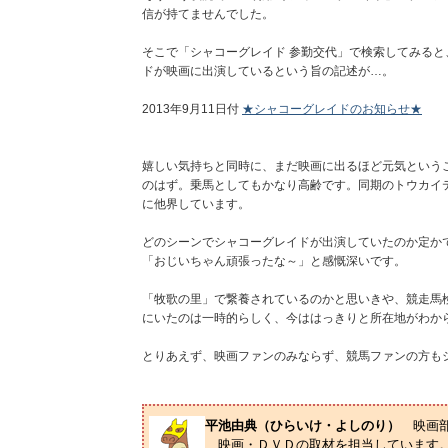
信が持てませんでした。
そこで「シャコーグレイド 参勤交代」で検索してみる
ドが映画に出演しているという旨の記述が…。
2013年9月11日付
★シャコーグレイドのお知らせ★
嬉しい気持ちと同時に、まだ映画に出るほど元気というこ
のはず。乗馬としてもかなり高齢です。同期のトウカイテ
に他界しています。
どのシーンでシャコーグレイドが出演していたのか定か
「おじいちゃん頑張ったな～」と感慨深いです。
「牧歌の里」で繋養されているのかと思いきや、競走馬
にいたのは一時的らしく、今ははっきりと所在地がわか
とりあえず、映画ファンのみならず、競馬ファンの方も
平池由典（ひらいけ・よしのり）
映画
映画・ＤＶＤの取材を担当しています。