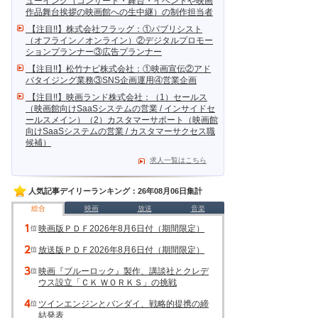
ューイング（コンサート・舞台・イベントや映画
作品舞台挨拶の映画館への生中継）の制作担当者
【注目!!】株式会社フラッグ：①パブリシスト
（オフライン／オンライン）②デジタルプロモー
ションプランナー③広告プランナー
【注目!!】松竹ナビ株式会社：①映画宣伝②アド
バタイジング業務③SNS企画運用④営業企画
【注目!!】映画ランド株式会社：（1）セールス
（映画館向けSaaSシステムの営業 / インサイドセ
ールスメイン）（2）カスタマーサポート（映画館
向けSaaSシステムの営業 / カスタマーサクセス職
候補）
求人一覧はこちら
人気記事デイリーランキング：26年08月06日集計
総合
映画
放送
音楽
映画版ＰＤＦ2026年8月6日付（期間限定）
放送版ＰＤＦ2026年8月6日付（期間限定）
映画『ブルーロック』製作、講談社とクレデ
ウス設立「ＣＫ ＷＯＲＫＳ」の挑戦
ツインエンジンとバンダイ、戦略的提携の締
結発表