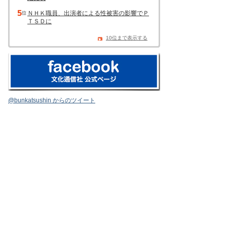
ＮＨＫ職員、出演者による性被害の影響でＰ
ＴＳＤに
10位まで表示する
@bunkatsushin からのツイート