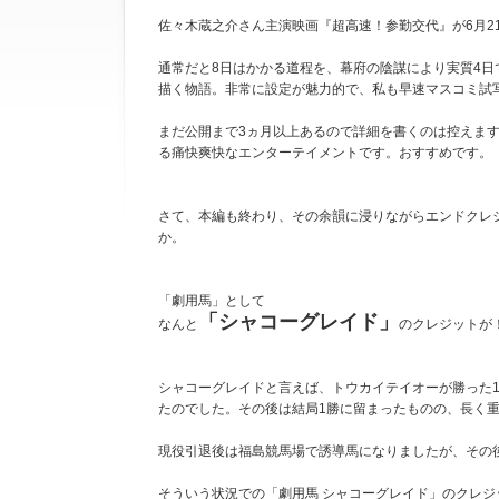
佐々木蔵之介さん主演映画『超高速！参勤交代』が6月2
通常だと8日はかかる道程を、幕府の陰謀により実質4
描く物語。非常に設定が魅力的で、私も早速マスコミ試
まだ公開まで3ヵ月以上あるので詳細を書くのは控えま
る痛快爽快なエンターテイメントです。おすすめです。
さて、本編も終わり、その余韻に浸りながらエンドクレ
か。
「劇用馬」として
「シャコーグレイド」
なんと
のクレジットが
シャコーグレイドと言えば、トウカイテイオーが勝った1
たのでした。その後は結局1勝に留まったものの、長く
現役引退後は福島競馬場で誘導馬になりましたが、その
そういう状況での「劇用馬 シャコーグレイド」のクレジ