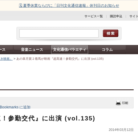
🗓️ 夏季休業ならびに「日刊文化通信速報」休刊日のお知らせ
サービス一覧
|
購読申込
|
サイ
ース
音楽ニュース
文化通信バラエティ
コラム
どき映画」
>
あの皐月賞２着馬が映画『超高速！参勤交代』に出演 (vol.135)
勤交代』に出演 (vol.135)
2014年03月12日