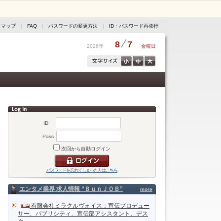
トマップ
|
FAQ
|
パスワードの変更方法
|
ID・パスワード再発行
8
7
2026年
金曜日
ID
Pass
次回から自動ログイン
パスワードを忘れてしまった方はこちら
エンタメ業界 求人情報 “ＢｕｎＪＯＢ”
more
有限会社ミラクルヴォイス：宣伝プロデュー
サー、パブリシティ、宣伝部アシスタント、デス