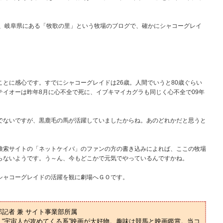
と、岐阜県にある「牧歌の里」という牧場のブログで、確かにシャコーグレイ
とに感心です。すでにシャコーグレイドは26歳。人間でいうと80歳ぐらい
イオーは昨年8月に心不全で死に、イブキマイカグラも同じく心不全で09年
でないですが、黒鹿毛の馬が活躍していましたからね。あのどれかだと思うと
検索サイトの「ネットケイバ」のファンの方の書き込みによれば、ここの牧場
らないようです。う～ん、今もどこかで元気でやっているんですかね。
シャコーグレイドの活躍を観に劇場へＧＯです。
部記者 兼 サイト事業部所属
“宇宙人が攻めてくる系”映画が大好物。趣味は競馬と映画鑑賞。当コ