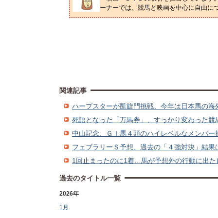
ーナーでは、競馬と映画を中心に自由に
関連記事
ハープスターが凱旋門挑戦、今年は日本馬の海外遠征ラ
死語となった「万馬券」、すっかり変わった競馬予想法
中山記念、ＧＩ馬４頭のハイレベルなメンバー揃う (
フェブラリーＳ予想、過去の「４強対決」結果は… (
1回止まったのに1着…馬が予想外の行動に出たレース
過去のタイトル一覧
2026年
1月