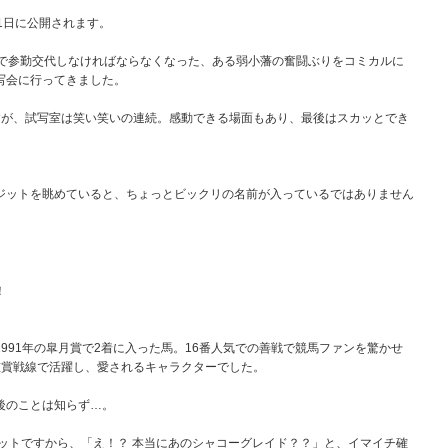
1日に公開されます。
日で参勤交代しなければならなくなった、ある弱小藩の奮闘ぶりをコミカルに
写会に行ってきました。
すが、試写室は笑い笑いの連続。感動できる場面もあり、最後はスカッとでき
ジットを眺めていると、ちょっとビックリの名前が入っているではありません
！
991年の皐月賞で2着に入った馬。16番人気での善戦で競馬ファンを驚かせ
重賞戦線で活躍し、愛されるキャラクターでした。
後のことは知らず…。
ットですから、「え！？ 本当にあのシャコーグレイド？？」と、イマイチ確