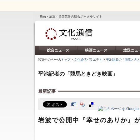
映画・放送・音楽業界の総合ポータルサイト
総合ニュース
映画ニュース
放送ニュ
閲覧中のページ:
トップ
>
文化通信バラエティ
>
平池記者の「競馬とき
平池記者の「競馬ときどき映画」
最新記事
岩波で公開中『幸せのありか』がオス