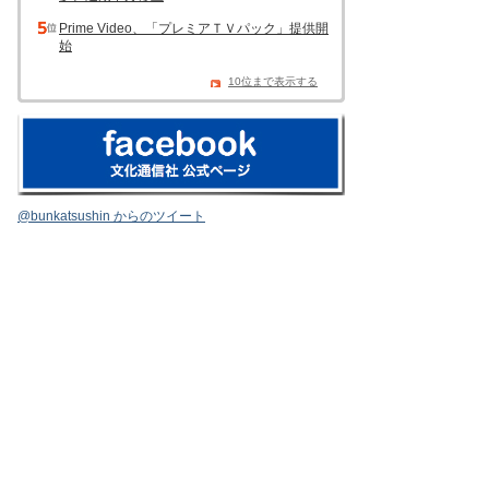
Prime Video、「プレミアＴＶパック」提供開
始
10位まで表示する
@bunkatsushin からのツイート