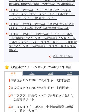
ューイング（コンサート・舞台・イベントや映画
作品舞台挨拶の映画館への生中継）の制作担当者
【注目!!】株式会社フラッグ：①パブリシスト
（オフライン／オンライン）②デジタルプロモー
ションプランナー③広告プランナー
【注目!!】松竹ナビ株式会社：①映画宣伝②アド
バタイジング業務③SNS企画運用④営業企画
【注目!!】映画ランド株式会社：（1）セールス
（映画館向けSaaSシステムの営業 / インサイドセ
ールスメイン）（2）カスタマーサポート（映画館
向けSaaSシステムの営業 / カスタマーサクセス職
候補）
求人一覧はこちら
人気記事デイリーランキング：26年08月07日集計
総合
映画
放送
音楽
映画版ＰＤＦ2026年8月7日付（期間限定）
放送版ＰＤＦ2026年8月7日付（期間限定）
パラブラ、眼鏡のレンズに字幕表示する新た
な鑑賞サポート
ＴＢＳＨＤ「１Ｑ決算」中東情勢影響スポ減
少、通期下方修正