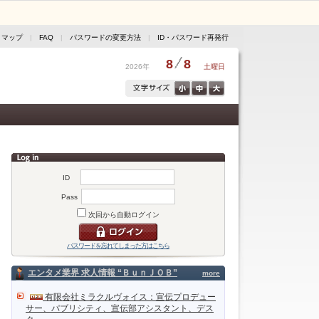
トマップ
|
FAQ
|
パスワードの変更方法
|
ID・パスワード再発行
8
8
2026年
土曜日
ID
Pass
次回から自動ログイン
パスワードを忘れてしまった方はこちら
エンタメ業界 求人情報 “ＢｕｎＪＯＢ”
more
有限会社ミラクルヴォイス：宣伝プロデュー
サー、パブリシティ、宣伝部アシスタント、デス