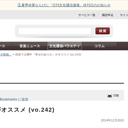
🗓️ 夏季休業ならびに「日刊文化通信速報」休刊日のお知らせ
サービス一覧
|
購読申込
|
サイ
ース
音楽ニュース
文化通信バラエティ
コラム
どき映画」
>
岩波で公開中『幸せのありか』がオススメ (vo.242)
スメ (vo.242)
2014年12月26日