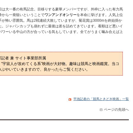
日は大一番の有馬記念。目移りする豪華メンバーですが、外枠に入った有力馬
枠から一発狙いということで
ワンアンドオンリー
を本命に挙げます。人気上位
が怖い雰囲気。馬は2戦連続大敗していますが、菊花賞は3000mを終始掛か
た。ジャパンカップも崩れずに最後は差を詰めてきています。着順ほど悪いイ
パワーいる中山の方が合っている気もしています。全てがうまく噛み合えば上
部記者 兼 サイト事業部所属
“宇宙人が攻めてくる系”映画が大好物。趣味は競馬と映画鑑賞。当コ
つぶやいていきますので、良かったらご覧ください。
平池記者の「競馬ときどき映画」一覧
ページの先頭へ