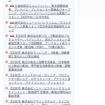
ク
公益財団法人ユニジャパン：東京国際映画
祭 プレスパス・プレスセンター業務及びオープ
ニング・クロージングイベントにかかる業務アシ
スタント【9月中旬～11月中旬】
株式会社ニュージャパンフィルム：①コレス
ポンデンス業務スタッフ②日本語吹替版制作スタ
ッフ
【注目!!】株式会社彩プロ：①配給宣伝プロ
デューサー、パブリシスト、宣伝アシスタント②
劇場営業スタッフ③国際部、アシスタント④ライ
センス営業（配信権（VOD）、TV権の販売）
【注目!!】株式会社ヴィレッヂ：【映像／演劇事
業】宣伝および宣伝補佐
【注目!!】独立行政法人国際交流基金：日本映画
の上映会や配信、専門家交流事業等の準備・調整
業務担当者
【注目!!】クランチロール：①シニア・プロデュ
ーサー②シニア・ロヤリティーズ・アナリスト③
コンテンツ・アクイジション・アソシエイト
【注目!!】株式会社ソニー・ピクチャーズ エンタ
テインメント：映画部門 営業部／劇場公開作品の
配給営業
【注目!!】株式会社アマゾンラテルナ：ライブビ