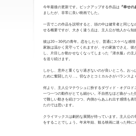
今年最後の更新です。ピックアップする作品は
『幸せの
ましたが、非常に良い映画でした。
一言でこの作品を説明すると、頭の中は健常者と同じな
せる概要ですが、大きく違う点は、主人公が他人から知
彼は20～30代の青年。恋をしたり、普通にスケベな感
家族は温かく見守ってくれますが、その家族でさえ、彼
し、片目しか動かせなくなってしまった『潜水服』の主
を送り続けます。
しかし、意外と重くなり過ぎないのが良いところ。おっ
ために奮闘したり…。切なさとコミカルさがバランスよ
何より、主人公マテウシュに扮するダヴィド・オグロド
一つ一つの動作がとても細かい。不自然なほど曲がった
で難しい動きを続けつつ、内側からあふれ出す感情も表
たのでは思います。
クライマックスは劇的な展開が待っています。主人公の
をすることでしょう。年末年始、観る映画に迷った時に