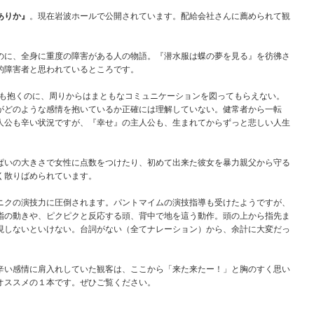
ありか』
。現在岩波ホールで公開されています。配給会社さんに薦められて観
のに、全身に重度の障害がある人の物語。『潜水服は蝶の夢を見る』を彷彿さ
的障害者と思われているところです。
情も抱くのに、周りからはまともなコミュニケーションを図ってもらえない。
がどのような感情を抱いているか正確には理解していない。健常者から一転
人公も辛い状況ですが、『幸せ』の主人公も、生まれてからずっと悲しい人生
ぱいの大きさで女性に点数をつけたり、初めて出来た彼女を暴力親父から守る
く散りばめられています。
ニクの演技力に圧倒されます。パントマイムの演技指導も受けたようですが、
指の動きや、ピクピクと反応する頭、背中で地を這う動作。頭の上から指先ま
現しないといけない。台詞がない（全てナレーション）から、余計に大変だっ
辛い感情に肩入れしていた観客は、ここから「来た来たー！」と胸のすく思い
オススメの１本です。ぜひご覧ください。