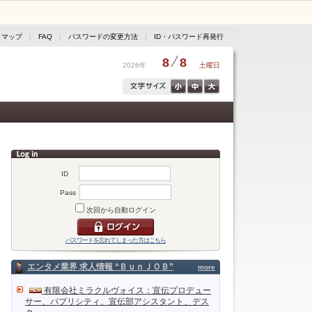
トマップ
|
FAQ
|
パスワードの変更方法
|
ID・パスワード再発行
8
8
2026年
土曜日
ID
Pass
次回から自動ログイン
パスワードを忘れてしまった方はこちら
エンタメ業界 求人情報 “ＢｕｎＪＯＢ”
more
有限会社ミラクルヴォイス：宣伝プロデュー
サー、パブリシティ、宣伝部アシスタント、デス