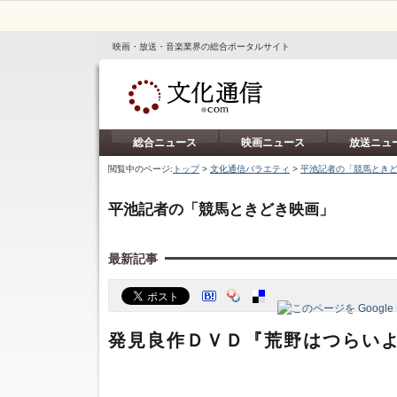
映画・放送・音楽業界の総合ポータルサイト
総合ニュース
映画ニュース
放送ニュ
閲覧中のページ:
トップ
>
文化通信バラエティ
>
平池記者の「競馬とき
平池記者の「競馬ときどき映画」
最新記事
発見良作ＤＶＤ『荒野はつらいよ』 (