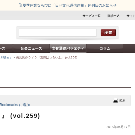
🗓️ 夏季休業ならびに「日刊文化通信速報」休刊日のお知らせ
サービス一覧
|
購読申込
|
サイ
ース
音楽ニュース
文化通信バラエティ
コラム
どき映画」
>
発見良作ＤＶＤ『荒野はつらいよ』 (vol.259)
vol.259)
2015年04月17日