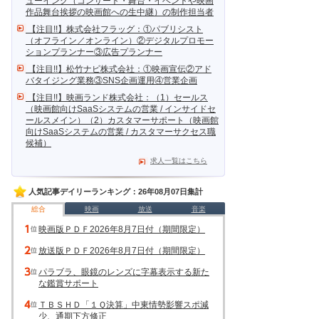
ューイング（コンサート・舞台・イベントや映画
作品舞台挨拶の映画館への生中継）の制作担当者
【注目!!】株式会社フラッグ：①パブリシスト
（オフライン／オンライン）②デジタルプロモー
ションプランナー③広告プランナー
【注目!!】松竹ナビ株式会社：①映画宣伝②アド
バタイジング業務③SNS企画運用④営業企画
【注目!!】映画ランド株式会社：（1）セールス
（映画館向けSaaSシステムの営業 / インサイドセ
ールスメイン）（2）カスタマーサポート（映画館
向けSaaSシステムの営業 / カスタマーサクセス職
候補）
求人一覧はこちら
人気記事デイリーランキング：26年08月07日集計
総合
映画
放送
音楽
映画版ＰＤＦ2026年8月7日付（期間限定）
放送版ＰＤＦ2026年8月7日付（期間限定）
パラブラ、眼鏡のレンズに字幕表示する新た
な鑑賞サポート
ＴＢＳＨＤ「１Ｑ決算」中東情勢影響スポ減
少、通期下方修正