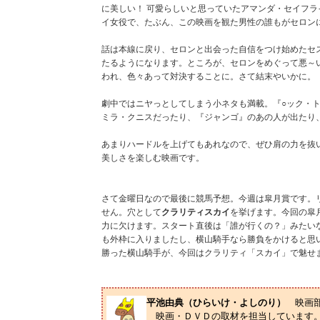
に美しい！ 可愛らしいと思っていたアマンダ・セイフ
イ女役で、たぶん、この映画を観た男性の誰もがセロン
話は本線に戻り、セロンと出会った自信をつけ始めたセ
たるようになります。ところが、セロンをめぐって悪～
われ、色々あって対決することに。さて結末やいかに。
劇中ではニヤっとしてしまう小ネタも満載。『○ック・ト
ミラ・クニスだったり、『ジャンゴ』のあの人が出たり
あまりハードルを上げてもあれなので、ぜひ肩の力を抜
美しさを楽しむ映画です。
さて金曜日なので最後に競馬予想。今週は皐月賞です。
せん。穴として
クラリティスカイ
を挙げます。今回の皐
力に欠けます。スタート直後は「誰が行くの？」みたい
も外枠に入りましたし、横山騎手なら勝負をかけると思
勝った横山騎手が、今回はクラリティ「スカイ」で魅せ
平池由典（ひらいけ・よしのり）
映画
映画・ＤＶＤの取材を担当しています。