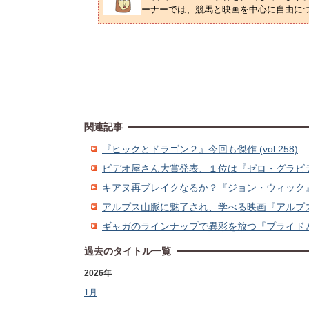
ーナーでは、競馬と映画を中心に自由に
関連記事
『ヒックとドラゴン２』今回も傑作 (vol.258)
ビデオ屋さん大賞発表、１位は『ゼロ・グラビティ』 
キアヌ再ブレイクなるか？『ジョン・ウィック』 (vo
アルプス山脈に魅了され、学べる映画『アルプス 天空
ギャガのラインナップで異彩を放つ『プライドと偏見と
過去のタイトル一覧
2026年
1月