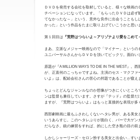
ＤＶＤを発売する会社を取材していると、様々な映画の
チベーションになっています。「もらったＤＶＤは必ず
てなかったな～」という、意外な良作に出会うこともし
かった」という作品をたまに取り上げていこうかと思い
第１回目は
『荒野はつらいよ～アリゾナより愛をこめて
まあ、立派なメジャー映画なので「マイナー」というの
ユニバーサルさんからＤＶＤを頂いてビックリ。面白い
原題が『A MILLION WAYS TO DIE IN THE
が、正直何のこっちゃですよね。主演のセス・マクファ
いよ』は、配給会社さんの苦心の邦題であることが窺え
ちょっとどんなジャンルなのか想像がつきにくいところ
ンは監督も兼任しています。さすが『テッド』の監督だ
ますが、『荒野はつらいよ』はもっと直接的な表現が多
西部劇映画に最もふさわしくないヘタレ男が、ある美女
いうあらすじ。このヘタレぶりが面白く、バーで大ゲン
だらなさ。銃の練習をすれば、的にした空き瓶の目の前
しかしシャーリーズ・セロン扮する美女と出会い…すい