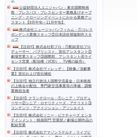
ク
公益財団法人ユニジャパン：東京国際映画
祭 プレスパス・プレスセンター業務及びオープ
ニング・クロージングイベントにかかる業務アシ
スタント【9月中旬～11月中旬】
株式会社ニュージャパンフィルム：①コレス
ポンデンス業務スタッフ②日本語吹替版制作スタ
ッフ
【注目!!】株式会社彩プロ：①配給宣伝プロ
デューサー、パブリシスト、宣伝アシスタント②
劇場営業スタッフ③国際部、アシスタント④ライ
センス営業（配信権（VOD）、TV権の販売）
【注目!!】株式会社ヴィレッヂ：【映像／演劇事
業】宣伝および宣伝補佐
【注目!!】独立行政法人国際交流基金：日本映画
の上映会や配信、専門家交流事業等の準備・調整
業務担当者
【注目!!】クランチロール：①シニア・プロデュ
ーサー②シニア・ロヤリティーズ・アナリスト③
コンテンツ・アクイジション・アソシエイト
【注目!!】株式会社ソニー・ピクチャーズ エンタ
テインメント：映画部門 営業部／劇場公開作品の
配給営業
【注目!!】株式会社アマゾンラテルナ：ライブビ