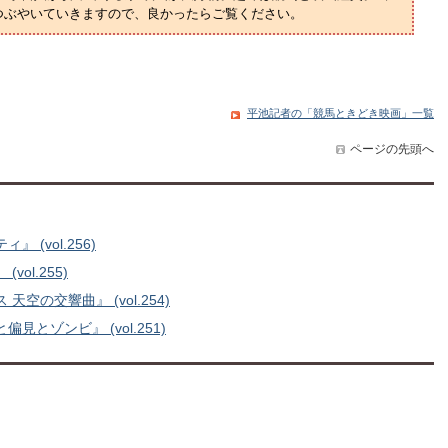
つぶやいていきますので、良かったらご覧ください。
平池記者の「競馬ときどき映画」一覧
ページの先頭へ
(vol.256)
l.255)
の交響曲』 (vol.254)
ゾンビ』 (vol.251)