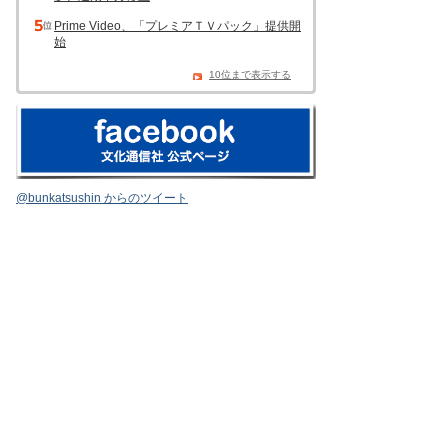
Prime Video、「プレミアＴＶパック」提供開
始
10位まで表示する
@bunkatsushin からのツイート