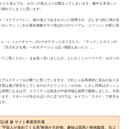
ライドと並んでも、セロンの美人ぶりが際立ってしまいます。劇中も本当にイ
に惚れてしまうと思います。
ス・マクファーレン。銃の達人であるセロンに指導され、少しずつ的に弾が当
いガンマン（これが最近無敵オヤジ役ばかりのリーアム・ニーソン）が町に現
ゥ・○・○ューチャー』の○クがチラッと出てきたり、『テッド』ヒロインの
、『許されざる者』へのオマージュっぽい場面もあったり…。
いてご覧ください。まあ色々言いましたが、とにかくシャーリーズ・セロンの
リアルスティールが勝つと思っていますが、それじゃあ馬券的に旨みがありま
月賞は逃げ宣言をしているのがスピリッツミノルのみ。しかし同馬はダッシュ
な状態になるはず。クラリティは前走が中途半端な競馬で惨敗しました。今回
います。スタートが決まればハナに立つのでは。セイウン「スカイ」で皐月を
ます。
部記者 兼 サイト事業部所属
“宇宙人が攻めてくる系”映画が大好物。趣味は競馬と映画鑑賞。当コ