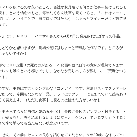
ＤＶＤを頂けるのが良いところ。当社が安月給でも何とか仕事を続けられるモ
観る」という信念のもと、毎年たくさん映画を観ていると、「これはマークし
ばしば。ということで、当ブログではそんな「ちょっとマイナーだけど観て良
ます。
～』
です。ＮＢＣユニバーサルさんから4月8日に発売されたばかりの作品。
もどうかと思いますが、劇場公開時はちょっと苦戦した作品です。ところが、
じゃないですか！
 WEST』。西部では100万通りの死に方がある…？ 映画を観ればその意味が理解できます
ーレンも誰？という感じですし、なかなか売り出し方が難しい。『荒野はつら
ます。
ですが、中身はすごくシンプルな「コメディ」です。主演セス・マクファーレ
けあって、今回もなかなか下品。テッドはオブラートに包まれていた感もあり
くて笑えます。（ただし食事中に観るのは控えた方がいいかも）
と出会って徐々に自信と銃の腕をつけ、最後に最凶のガンマンと対決する、と
カが始まると、巻き込まれないように友人と「ケンカしているフリ」をするく
まで来て撃っても当たらない残念ぶりです。
ません。その前にセロンの良さを語らせてください。今年40歳になるっての