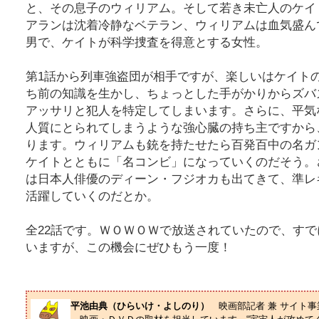
と、その息子のウィリアム。そして若き未亡人のケイ
アランは沈着冷静なベテラン、ウィリアムは血気盛ん
男で、ケイトが科学捜査を得意とする女性。
第1話から列車強盗団が相手ですが、楽しいはケイト
ち前の知識を生かし、ちょっとした手がかりからズバ
アッサリと犯人を特定してしまいます。さらに、平気
人質にとられてしまうような強心臓の持ち主ですから
ります。ウィリアムも銃を持たせたら百発百中の名ガ
ケイトとともに「名コンビ」になっていくのだそう。
は日本人俳優のディーン・フジオカも出てきて、準レ
活躍していくのだとか。
全22話です。ＷＯＷＯＷで放送されていたので、す
いますが、この機会にぜひもう一度！
平池由典（ひらいけ・よしのり）
映画部記者 兼 サイト