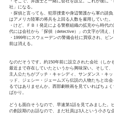
・そこで、弁護士と一緒に会社を設立。これが後に「
社」になる。
・探偵と言っても、犯罪捜査や身辺警護から軍の請負
はアメリカ陸軍の将兵を上回る人数を雇用していた。
・けど、ＦＢＩ発足による警察組織の拡充やら時代の波
代には会社から「探偵（detective）」の文字が消
・1999年にスウェーデンの警備会社に買収され、ピ
前は消える。
なのだそうです。約150年前に設立された会社（しか
最近まで存在していたというから興味深い。そして、
主人公たちがブッチ・キャシディ、サンダンス・キッ
ッド、ジェシー・ジェームズら伝説の人物たちと出会
るではありませんか。西部劇映画を見ていればちょく
ばかり。
どうも面白そうなので、早速第1話を見てみました。
の創設期のお話なので、まだ社員は3人という小さな