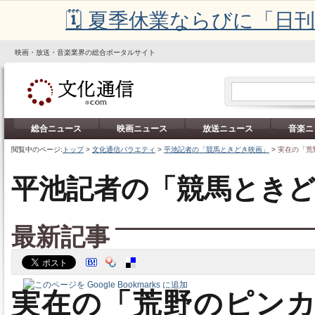
🗓️ 夏季休業ならびに「
映画・放送・音楽業界の総合ポータルサイト
総合ニュース
映画ニュース
放送ニュース
音楽ニ
閲覧中のページ:
トップ
>
文化通信バラエティ
>
平池記者の「競馬ときどき映画」
>
実在の「荒野
平池記者の「競馬とき
最新記事
実在の「荒野のピン