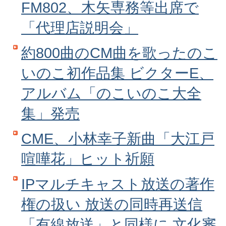
FM802、木矢専務等出席で
「代理店説明会」
約800曲のCM曲を歌ったのこ
いのこ初作品集 ビクターE、
アルバム「のこいのこ大全
集」発売
CME、小林幸子新曲「大江戸
喧嘩花」ヒット祈願
IPマルチキャスト放送の著作
権の扱い 放送の同時再送信
「有線放送」と同様に 文化審