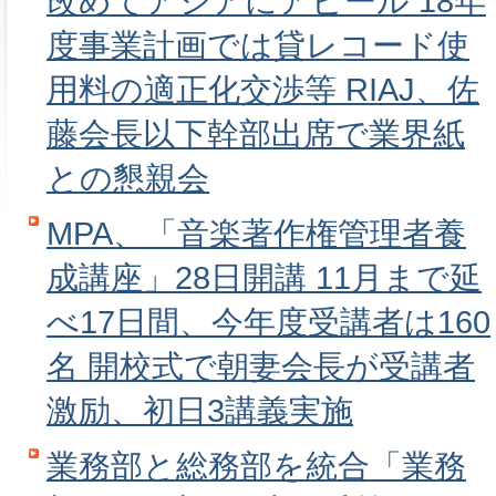
改めてアジアにアピール 18年
度事業計画では貸レコード使
用料の適正化交渉等 RIAJ、佐
藤会長以下幹部出席で業界紙
との懇親会
MPA、「音楽著作権管理者養
成講座」28日開講 11月まで延
べ17日間、今年度受講者は160
名 開校式で朝妻会長が受講者
激励、初日3講義実施
業務部と総務部を統合「業務