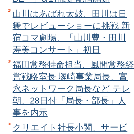
山川はあばれ太鼓、田川は日
舞でレビューショーに挑戦 新
宿コマ劇場、「山川豊・田川
寿美コンサート」初日
福田常務特命担当、風間常務経
営戦略室長 塚崎事業局長、富
永ネットワーク局長など テレ
朝、28日付「局長・部長」人
事を内示
クリエイト社長小関、サービ