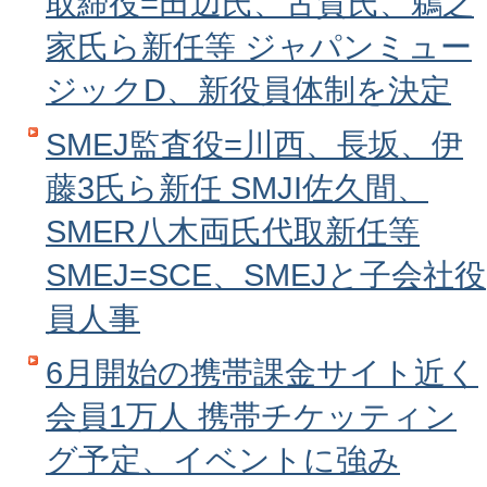
取締役=田辺氏、古賀氏、鵜之
家氏ら新任等 ジャパンミュー
ジックD、新役員体制を決定
SMEJ監査役=川西、長坂、伊
藤3氏ら新任 SMJI佐久間、
SMER八木両氏代取新任等
SMEJ=SCE、SMEJと子会社役
員人事
6月開始の携帯課金サイト近く
会員1万人 携帯チケッティン
グ予定、イベントに強み