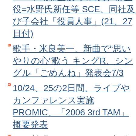
役=水野氏新任等 SCE、同社及
び子会社「役員人事」(21、27
日付)
歌手・米良美一、新曲で“思い
やりの心”歌う キングR、シン
グル「ごめんね」発表会7/3
10/24、25の2日間、ライブや
カンファレンス実施
PROMIC、「2006 3rd TAM」
概要発表