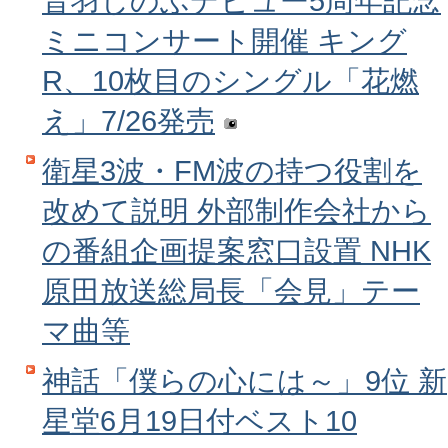
音羽しのぶデビュー5周年記念
ミニコンサート開催 キング
R、10枚目のシングル「花燃
え」7/26発売
衛星3波・FM波の持つ役割を
改めて説明 外部制作会社から
の番組企画提案窓口設置 NHK
原田放送総局長「会見」テー
マ曲等
神話「僕らの心には～」9位 新
星堂6月19日付ベスト10