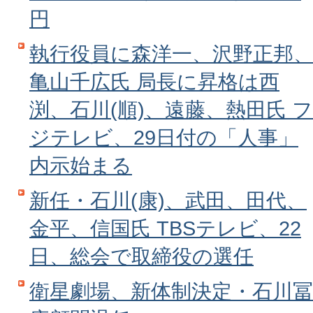
円
執行役員に森洋一、沢野正邦
亀山千広氏 局長に昇格は西
渕、石川(順)、遠藤、熱田氏 フ
ジテレビ、29日付の「人事」
内示始まる
新任・石川(康)、武田、田代、
金平、信国氏 TBSテレビ、22
日、総会で取締役の選任
衛星劇場、新体制決定・石川冨