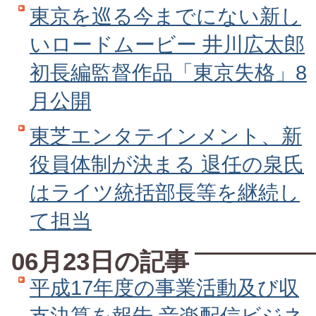
東京を巡る今までにない新し
いロードムービー 井川広太郎
初長編監督作品「東京失格」8
月公開
東芝エンタテインメント、新
役員体制が決まる 退任の泉氏
はライツ統括部長等を継続し
て担当
06月23日の記事
平成17年度の事業活動及び収
支決算を報告 音楽配信ビジネ