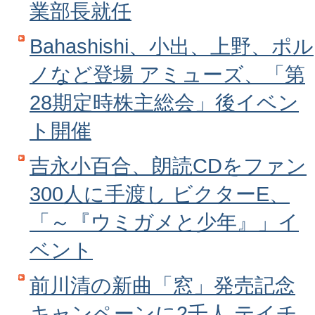
業部長就任
Bahashishi、小出、上野、ポル
ノなど登場 アミューズ、「第
28期定時株主総会」後イベン
ト開催
吉永小百合、朗読CDをファン
300人に手渡し ビクターE、
「～『ウミガメと少年』」イ
ベント
前川清の新曲「窓」発売記念
キャンペーンに2千人 テイチ