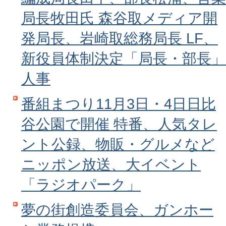
局長牧田氏 森谷取メディア開
発局長、岩崎取総務局長 LF、
新役員体制決定「局長・部長」
人事
番組まつり11月3日・4日日比
谷公園で開催 特番、人気タレ
ント公録、物販・グルメなど
ニッポン放送、大イベント
「ラジオパーク」
夢の街創造委員会、ガンホー