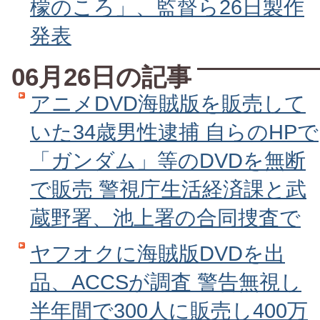
檬のころ」、監督ら26日製作
発表
06月26日の記事
アニメDVD海賊版を販売して
いた34歳男性逮捕 自らのHPで
「ガンダム」等のDVDを無断
で販売 警視庁生活経済課と武
蔵野署、池上署の合同捜査で
ヤフオクに海賊版DVDを出
品、ACCSが調査 警告無視し
半年間で300人に販売し400万