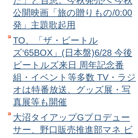
た」と百恵。今秋発売へ 今秋
公開映画「旅の贈りもの/0:00
発」主題歌起用
TO、「ザ・ビートル
ズ‘65BOX」(日本盤)6/28 今後
ビートルズ来日 周年記念番
組・イベント等多数 TV・ラジ
オは特番放送、グッズ展・写
真展等も開催
大沼タイアップGプロデュー
サー、野口販売推進部マネ ビ