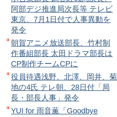
阿部デジ推進局次長等 テレビ
東京、7月1日付で人事異動を
発令
朝賀アニメ放送部長、竹村制
作番組部長 太田ドラマ部長は
CP制作チームCPに
役員待遇浅野、北澤、岡井、菊
地の4氏 テレ朝、28日付「局
長・部長人事」発令
YUI for 雨音薫「Goodbye