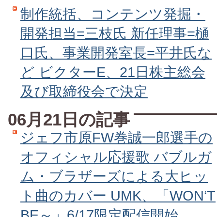
制作統括、コンテンツ発掘・
開発担当=三枝氏 新任理事=樋
口氏、事業開発室長=平井氏な
ど ビクターE、21日株主総会
及び取締役会で決定
06月21日の記事
ジェフ市原FW巻誠一郎選手の
オフィシャル応援歌 バブルガ
ム・ブラザーズによる大ヒッ
ト曲のカバー UMK、「WON‘T
BE～」6/17限定配信開始