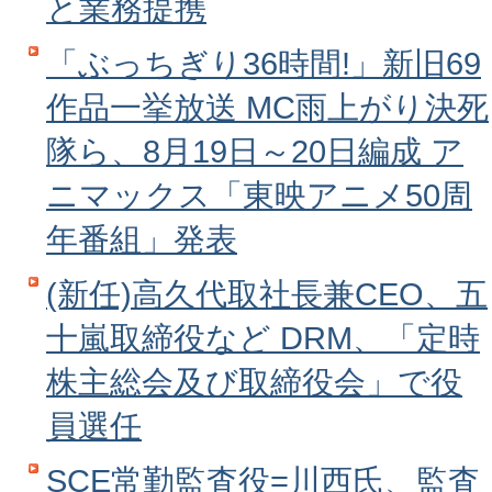
と業務提携
「ぶっちぎり36時間!」新旧69
作品一挙放送 MC雨上がり決死
隊ら、8月19日～20日編成 ア
ニマックス「東映アニメ50周
年番組」発表
(新任)高久代取社長兼CEO、五
十嵐取締役など DRM、「定時
株主総会及び取締役会」で役
員選任
SCE常勤監査役=川西氏、監査