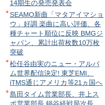
14期生の発売発表会
SEAMO新曲「マタアイマショ
ウ」好調 楽曲に高い評価、各
種チャート順位に反映 BMGジ
ャパン、累計出荷枚数10万枚
突破
松任谷由実のニュー・アルバ
ム世界配信決定! 東芝EMI、
iTMS通じアメリカ等21ヵ国へ
島田タイム営業部長、井上ス
ポ営業部長 鍋谷経戦局次長、