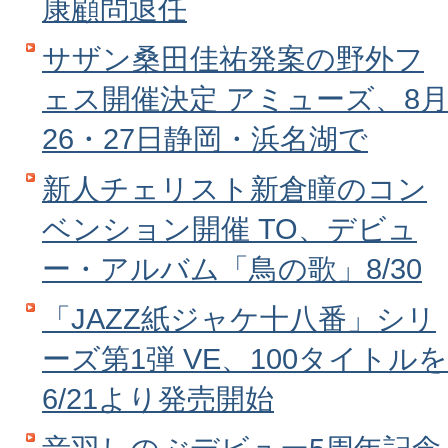
康顧問退任
サザン桑田佳祐発案の野外フ
ェス開催決定 アミューズ、8
26・27日静岡・浜名湖で
新人チェリスト新倉瞳のコン
ベンション開催 TO、デビュ
ー・アルバム「鳥の歌」8/30
「JAZZ紙ジャケ十八番」シリ
ーズ第1弾 VE、100タイトルを
6/21より発売開始