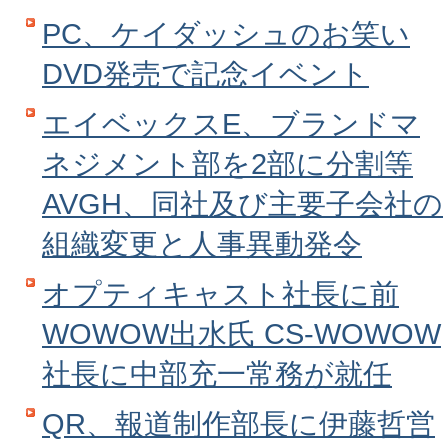
PC、ケイダッシュのお笑い
DVD発売で記念イベント
エイベックスE、ブランドマ
ネジメント部を2部に分割等
AVGH、同社及び主要子会社の
組織変更と人事異動発令
オプティキャスト社長に前
WOWOW出水氏 CS‐WOWOW
社長に中部充一常務が就任
QR、報道制作部長に伊藤哲営