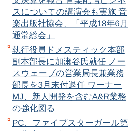
スについての講演会も実施 音
楽出版社協会、「平成18年6月
通常総会」
執行役員ドメスティック本部
副本部長に加瀬谷氏就任 ノー
スウェーブの営業局長兼業務
部長を3月末付退任 ワーナー
MJ、新人開発を含むA&R業務
の強化図る
PC、ファイブスターガール第