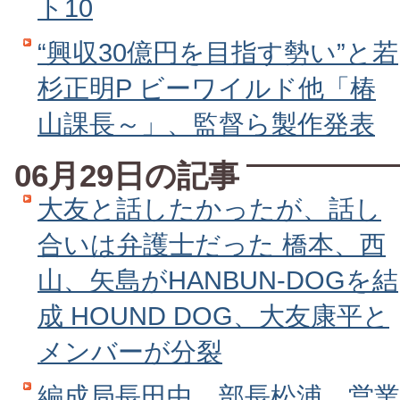
ト10
“興収30億円を目指す勢い”と若
杉正明P ビーワイルド他「椿
山課長～」、監督ら製作発表
06月29日の記事
大友と話したかったが、話し
合いは弁護士だった 橋本、西
山、矢島がHANBUN‐DOGを結
成 HOUND DOG、大友康平と
メンバーが分裂
編成局長田中、部長松浦、営業