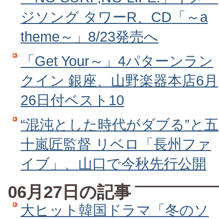
ジソング タワーR、CD「～a
theme～」8/23発売へ
「Get Your～」4パターンラン
クイン 銀座、山野楽器本店6月
26日付ベスト10
“混沌とした時代がダブる”と五
十嵐匠監督 リベロ「長州ファ
イブ」、山口で今秋先行公開
06月27日の記事
大ヒット韓国ドラマ「冬のソ