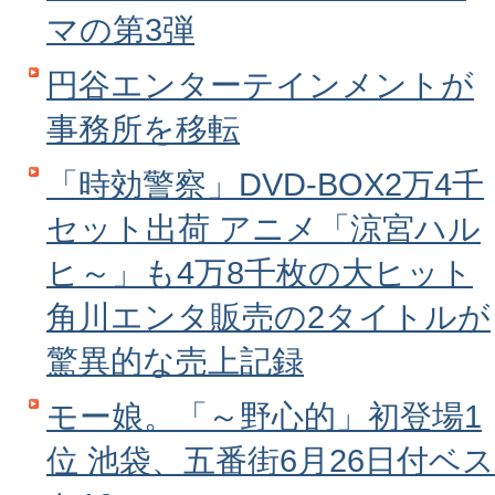
マの第3弾
円谷エンターテインメントが
事務所を移転
「時効警察」DVD‐BOX2万4千
セット出荷 アニメ「涼宮ハル
ヒ～」も4万8千枚の大ヒット
角川エンタ販売の2タイトルが
驚異的な売上記録
モー娘。「～野心的」初登場1
位 池袋、五番街6月26日付ベス