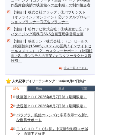
ューイング（コンサート・舞台・イベントや映画
作品舞台挨拶の映画館への生中継）の制作担当者
【注目!!】株式会社フラッグ：①パブリシスト
（オフライン／オンライン）②デジタルプロモー
ションプランナー③広告プランナー
【注目!!】松竹ナビ株式会社：①映画宣伝②アド
バタイジング業務③SNS企画運用④営業企画
【注目!!】映画ランド株式会社：（1）セールス
（映画館向けSaaSシステムの営業 / インサイドセ
ールスメイン）（2）カスタマーサポート（映画館
向けSaaSシステムの営業 / カスタマーサクセス職
候補）
求人一覧はこちら
人気記事デイリーランキング：26年08月07日集計
総合
映画
放送
音楽
映画版ＰＤＦ2026年8月7日付（期間限定）
放送版ＰＤＦ2026年8月7日付（期間限定）
パラブラ、眼鏡のレンズに字幕表示する新た
な鑑賞サポート
ＴＢＳＨＤ「１Ｑ決算」中東情勢影響スポ減
少、通期下方修正