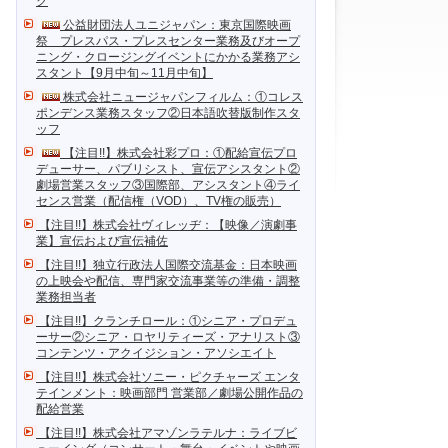
ク
公益財団法人ユニジャパン：東京国際映画
祭 プレスパス・プレスセンター業務及びオープ
ニング・クロージングイベントにかかる業務アシ
スタント【9月中旬～11月中旬】
株式会社ニュージャパンフィルム：①コレス
ポンデンス業務スタッフ②日本語吹替版制作スタ
ッフ
【注目!!】株式会社彩プロ：①配給宣伝プロ
デューサー、パブリシスト、宣伝アシスタント②
劇場営業スタッフ③国際部、アシスタント④ライ
センス営業（配信権（VOD）、TV権の販売）
【注目!!】株式会社ヴィレッヂ：【映像／演劇事
業】宣伝および宣伝補佐
【注目!!】独立行政法人国際交流基金：日本映画
の上映会や配信、専門家交流事業等の準備・調整
業務担当者
【注目!!】クランチロール：①シニア・プロデュ
ーサー②シニア・ロヤリティーズ・アナリスト③
コンテンツ・アクイジション・アソシエイト
【注目!!】株式会社ソニー・ピクチャーズ エンタ
テインメント：映画部門 営業部／劇場公開作品の
配給営業
【注目!!】株式会社アマゾンラテルナ：ライブビ