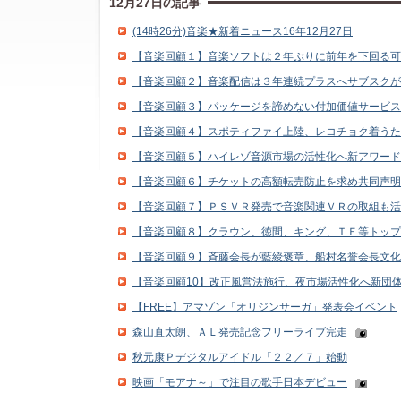
12月27日の記事
(14時26分)音楽★新着ニュース16年12月27日
【音楽回顧１】音楽ソフトは２年ぶりに前年を下回る可
【音楽回顧２】音楽配信は３年連続プラスへサブスクが
【音楽回顧３】パッケージを諦めない付加価値サービス
【音楽回顧４】スポティファイ上陸、レコチョク着うた
【音楽回顧５】ハイレゾ音源市場の活性化へ新アワード
【音楽回顧６】チケットの高額転売防止を求め共同声明
【音楽回顧７】ＰＳＶＲ発売で音楽関連ＶＲの取組も活
【音楽回顧８】クラウン、徳間、キング、ＴＥ等トップ
【音楽回顧９】斉藤会長が藍綬褒章、船村名誉会長文化
【音楽回顧10】改正風営法施行、夜市場活性化へ新団
【FREE】アマゾン「オリジンサーガ」発表会イベント
森山直太朗、ＡＬ発売記念フリーライブ完走
秋元康Ｐデジタルアイドル「２２／７」始動
映画「モアナ～」で注目の歌手日本デビュー