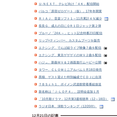
Ｕ‐ＮＥＸＴ、テレビ向け「４Ｋ」配信開始
パルコ「原宿ゼロゲート（仮）」17年冬開業
ＲＩＡＪ、音楽ソフト１～11月累計４％減少
長良Ｇ、成人の日にＱＲ１日ジャック第２弾
ブルーノ「24Ｋ～」ヒット記念特番23日配信
リップ×ティンバー、カスタムブーツを販売
エクシング、でんぱ組ライブ映像７曲を配信
エクシング、東京ゲゲゲイのＭＶ２曲を配信
ハジ→、新曲ＭＶ＆２画面進行ムービー公開
タワー、ＣＬＯＷミニアルバム１月18日発売
黒猫、ゲスト迎えた特別編成でＣＤＪに出演
ＴＢＳｃｈ１、ボイメン武道館密着番組放送
新名称は「Ｊ‐ＬＯＰ４」、説明会追加１月
「10月期ドラマ」12月第3週視聴率（12～18日）
ラジオ日本、演歌ランキング（12/20付）
12月21日の記事