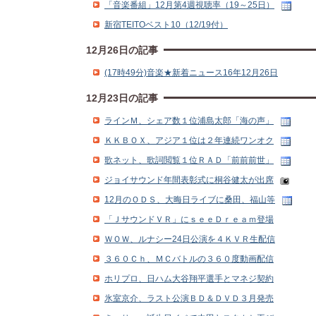
「音楽番組」12月第4週視聴率（19～25日）
新宿TEITOベスト10（12/19付）
12月26日の記事
(17時49分)音楽★新着ニュース16年12月26日
12月23日の記事
ラインＭ、シェア数１位浦島太郎「海の声」
ＫＫＢＯＸ、アジア１位は２年連続ワンオク
歌ネット、歌詞閲覧１位ＲＡＤ「前前前世」
ジョイサウンド年間表彰式に桐谷健太が出席
12月のＯＤＳ、大晦日ライブに桑田、福山等
「ＪサウンドＶＲ」にｓｅｅＤｒｅａｍ登場
ＷＯＷ、ルナシー24日公演を４ＫＶＲ生配信
３６０Ｃｈ、ＭＣバトルの３６０度動画配信
ホリプロ、日ハム大谷翔平選手とマネジ契約
氷室京介、ラスト公演ＢＤ＆ＤＶＤ３月発売