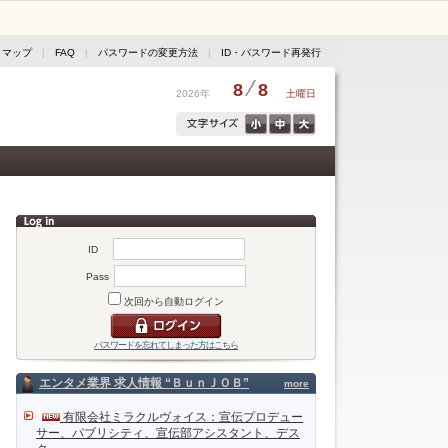
トマップ
|
FAQ
|
パスワードの変更方法
|
ID・パスワード再発行
8
8
2026年
土曜日
ID
Pass
次回から自動ログイン
パスワードを忘れてしまった方はこちら
エンタメ業界 求人情報 “ＢｕｎＪＯＢ”
more
有限会社ミラクルヴォイス：宣伝プロデュー
サー、パブリシティ、宣伝部アシスタント、デス