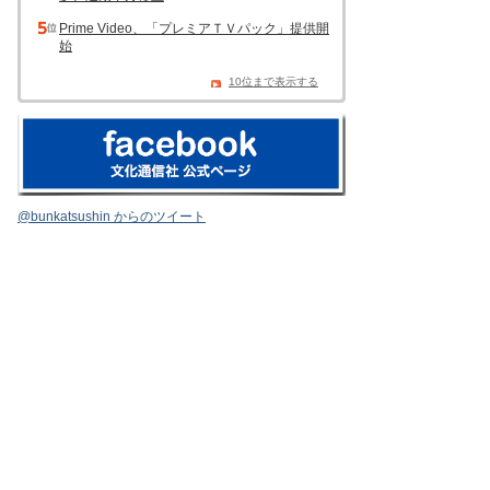
Prime Video、「プレミアＴＶパック」提供開
始
10位まで表示する
@bunkatsushin からのツイート