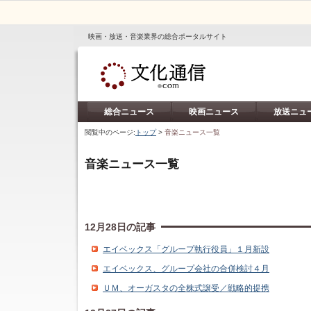
映画・放送・音楽業界の総合ポータルサイト
総合ニュース
映画ニュース
放送ニュ
閲覧中のページ:
トップ
>
音楽ニュース一覧
音楽ニュース一覧
12月28日の記事
エイベックス「グループ執行役員」１月新設
エイベックス、グループ会社の合併検討４月
ＵＭ、オーガスタの全株式譲受／戦略的提携