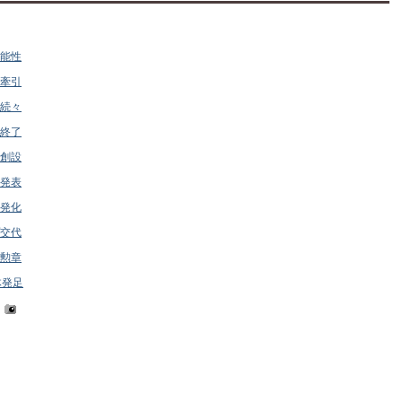
能性
牽引
続々
終了
創設
発表
発化
交代
勲章
体発足