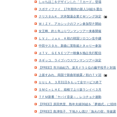
しゃちほこをデザインした「Ｔカード」登場
スポティファイ、17年期待の新人14組を選出
クリスタルＫ、沢井製薬企業ＣＭソング決定
ＷＩＺＹ、アカシックのファン参加型Ｐ開始
女王蜂、約１年ぶりワンマンツアー来春開催
ＬＶＪ、Ｊｕｎ．Ｋ初の韓国ソロコン生中継
中田ヤスタカ、新曲に英歌姫ときゃりー参加
ｄＴＶ、ＧＥＮＥツアー映像を独占先行配信
ネギッコ、ライブハウスワンマンツアー決定
【FREE】市川由紀乃、楽天ドラ１位の藤平投手と対面
上坂すみれ、両国で新曲初披露／初のＴＶ冠
ＵＵＬＡ、３月31日をもって全サービス終了
ＳＭＣ＝ＬＨＥ、箱根で上り坂ランイベ３月
ＴＦＭ新番「ヤバイ音楽～」レコチョク連動
【FREE】原田悠里、熟年夫婦36組を「夢婚式」に招待
【FREE】島津悦子、下地さん偲び「漁火の宿」等披露