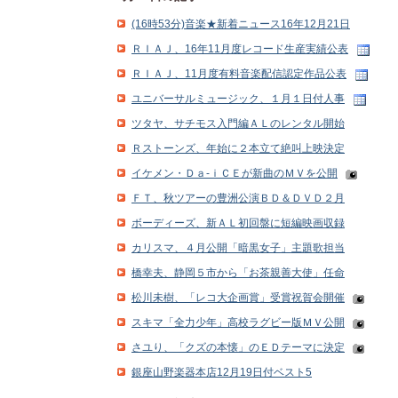
(16時53分)音楽★新着ニュース16年12月21日
ＲＩＡＪ、16年11月度レコード生産実績公表
ＲＩＡＪ、11月度有料音楽配信認定作品公表
ユニバーサルミュージック、１月１日付人事
ツタヤ、サチモス入門編ＡＬのレンタル開始
Ｒストーンズ、年始に２本立て絶叫上映決定
イケメン・Ｄａ‐ｉＣＥが新曲のＭＶを公開
ＦＴ、秋ツアーの豊洲公演ＢＤ＆ＤＶＤ２月
ボーディーズ、新ＡＬ初回盤に短編映画収録
カリスマ、４月公開「暗黒女子」主題歌担当
橋幸夫、静岡５市から「お茶親善大使」任命
松川未樹、「レコ大企画賞」受賞祝賀会開催
スキマ「全力少年」高校ラグビー版ＭＶ公開
さユり、「クズの本懐」のＥＤテーマに決定
銀座山野楽器本店12月19日付ベスト5