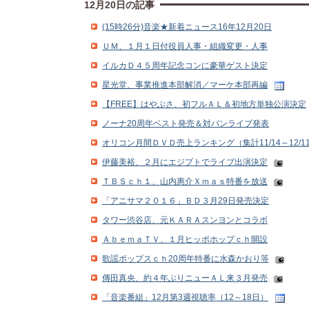
12月20日の記事
(15時26分)音楽★新着ニュース16年12月20日
ＵＭ、１月１日付役員人事・組織変更・人事
イルカＤ４５周年記念コンに豪華ゲスト決定
星光堂、事業推進本部解消／マーケ本部再編
【FREE】はやぶさ、初フルＡＬ＆初地方単独公演決定
ノーナ20周年ベスト発売＆対バンライブ発表
オリコン月間ＤＶＤ売上ランキング（集計11/14～12/1
伊藤美裕、２月にエジプトでライブ出演決定
ＴＢＳｃｈ１、山内惠介Ｘｍａｓ特番を放送
「アニサマ２０１６」ＢＤ３月29日発売決定
タワー渋谷店、元ＫＡＲＡスンヨンとコラボ
ＡｂｅｍａＴＶ、１月ヒッポホップｃｈ開設
歌謡ポップスｃｈ20周年特番に水森かおり等
傳田真央、約４年ぶりニューＡＬ来３月発売
「音楽番組」12月第3週視聴率（12～18日）