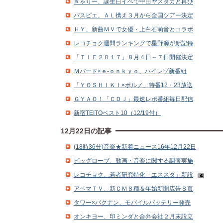
きゃりー、誕生日イベで中田ヤスタカと再び
パスピエ、ＡＬ携え３月から全国ツアー決定
ＨＹ、新曲ＭＶで女優・上白石萌音とコラボ
レコチョク週間ランキングで星野源が新記録
「ＴＩＦ２０１７」８月４日～７日開催決定
Ｍバード×ｅ‐ｏｎｋｙｏ、ハイレゾ新番組
「ＹＯＳＨＩＫＩ×ポルノ」特番12・23放送
ＧＹＡＯ！「ＣＤＪ」最速レポ番組毎日配信
新宿TEITOベスト10（12/19付）
12月22日の記事
(18時36分)音楽★新着ニュース16年12月22日
ビッグローブ、動画・音楽に関する調査実施
レコチョク、若者研究特化「エススタ」新設
アベマＴＶ、新ＣＭ８種＆年始新聞広告８頁
タワー×バクナン、モバイルバッテリー発売
オンキヨー、印ミンダと合弁会社２月末設立