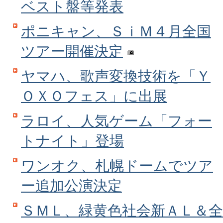
ベスト盤等発表
ポニキャン、ＳｉＭ４月全国
ツアー開催決定
ヤマハ、歌声変換技術を「Ｙ
ＯＸＯフェス」に出展
ラロイ、人気ゲーム「フォー
トナイト」登場
ワンオク、札幌ドームでツア
ー追加公演決定
ＳＭＬ、緑黄色社会新ＡＬ＆全