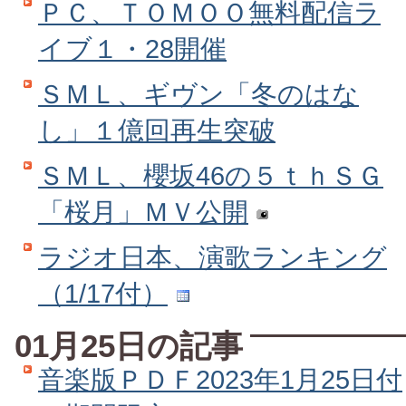
ＰＣ、ＴＯＭＯＯ無料配信ラ
イブ１・28開催
ＳＭＬ、ギヴン「冬のはな
し」１億回再生突破
ＳＭＬ、櫻坂46の５ｔｈＳＧ
「桜月」ＭＶ公開
ラジオ日本、演歌ランキング
（1/17付）
01月25日の記事
音楽版ＰＤＦ2023年1月25日付