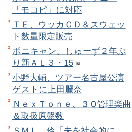
「モコピ」に対応
ＴＥ、ウッカＣＤ＆スウェッ
ト数量限定販売
ポニキャン、しゅーず２年ぶ
り新ＡＬ３・15
小野大輔、ツアー名古屋公演
ゲストに上田麗奈
ＮｅｘＴｏｎｅ、３Ｑ管理楽曲
＆取扱原盤数
ＳＭＬ、伶「夫を社会的に