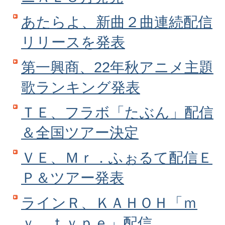
あたらよ、新曲２曲連続配信
リリースを発表
第一興商、22年秋アニメ主題
歌ランキング発表
ＴＥ、フラボ「たぶん」配信
＆全国ツアー決定
ＶＥ、Ｍｒ．ふぉるて配信Ｅ
Ｐ＆ツアー発表
ラインＲ、ＫＡＨＯＨ「ｍ
ｙ ｔｙｐｅ」配信