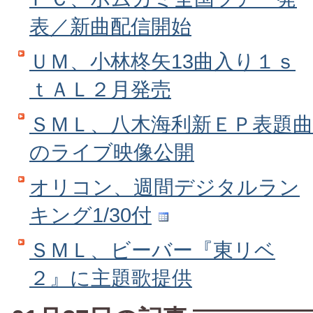
表／新曲配信開始
ＵＭ、小林柊矢13曲入り１ｓ
ｔＡＬ２月発売
ＳＭＬ、八木海利新ＥＰ表題曲
のライブ映像公開
オリコン、週間デジタルラン
キング1/30付
ＳＭＬ、ビーバー『東リベ
２』に主題歌提供