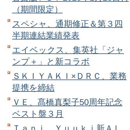
（期間限定）
スペシャ、通期修正＆第３四
半期連結業績発表
エイベックス、集英社「ジャ
ンプ＋」と新コラボ
ＳＫＩＹＡＫＩ×ＤＲＣ、業務
提携を締結
ＶＥ、髙橋真梨子50周年記念
ベスト盤３月
Ｔａｎｉ Ｙｕｕｋｉ新ＡＬ