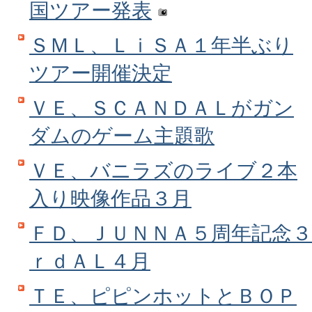
国ツアー発表
ＳＭＬ、ＬｉＳＡ１年半ぶり
ツアー開催決定
ＶＥ、ＳＣＡＮＤＡＬがガン
ダムのゲーム主題歌
ＶＥ、バニラズのライブ２本
入り映像作品３月
ＦＤ、ＪＵＮＮＡ５周年記念３
ｒｄＡＬ４月
ＴＥ、ピピンホットとＢＯＰ