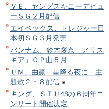
ＶＥ、ヤングスキニーデビュ
ーＳＧ２月配信
エイベックス、トレジャー日
本初ＳＧ３月発売
バンナム、鈴木愛奈「アリス
ギア」ＯＰ曲５月
ＵＭ、由薫「星降る夜に」主
題歌２・８配信
キング、ＳＴＵ48の６周年コ
ンサート開催決定