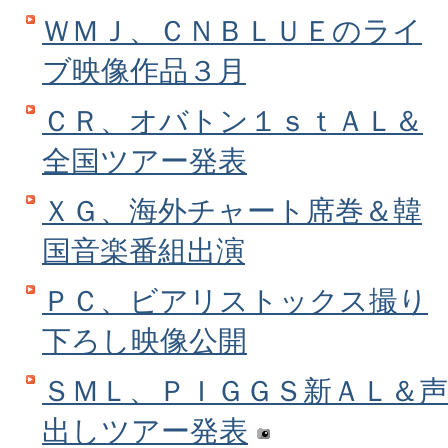
ＷＭＪ、ＣＮＢＬＵＥのライ
ブ映像作品３月
ＣＲ、オバトン１ｓｔＡＬ＆
全国ツアー発表
ＸＧ、海外チャート席巻＆韓
国音楽番組出演
ＰＣ、ビアリストックス撮り
下ろし映像公開
ＳＭＬ、ＰＩＧＧＳ新ＡＬ＆声
出しツアー発表