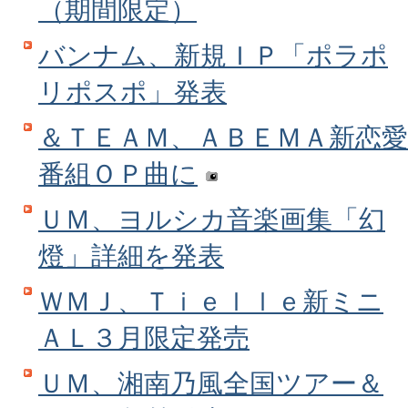
（期間限定）
バンナム、新規ＩＰ「ポラポ
リポスポ」発表
＆ＴＥＡＭ、ＡＢＥＭＡ新恋愛
番組ＯＰ曲に
ＵＭ、ヨルシカ音楽画集「幻
燈」詳細を発表
ＷＭＪ、Ｔｉｅｌｌｅ新ミニ
ＡＬ３月限定発売
ＵＭ、湘南乃風全国ツアー＆