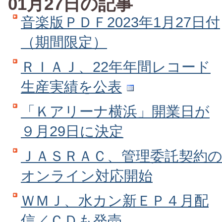
01月27日の記事
音楽版ＰＤＦ2023年1月27日付
（期間限定）
ＲＩＡＪ、22年年間レコード
生産実績を公表
「Ｋアリーナ横浜」開業日が
９月29日に決定
ＪＡＳＲＡＣ、管理委託契約
オンライン対応開始
ＷＭＪ、水カン新ＥＰ４月配
信／ＣＤも発売