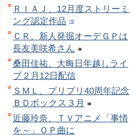
ＲＩＡＪ、12月度ストリーミ
ング認定作品
ＣＲ、新人発掘オーデＧＰは
長友美咲希さん
桑田佳祐、大晦日年越しライ
ブ２月12日配信
ＳＭＬ、プリプリ40周年記念
ＢＤボックス３月
近藤玲奈、ＴＶアニメ「事情
を～」ＯＰ曲に