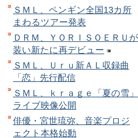
ＳＭＬ、ペンギン全国13カ所
まわるツアー発表
ＤＲＭ、ＹＯＲＩＳＯＥＲＵ
装い新たに再デビュー
ＳＭＬ、Ｕｒｕ新ＡＬ収録曲
「恋」先行配信
ＳＭＬ、ｋｒａｇｅ「夏の雪
ライブ映像公開
俳優・宮世琉弥、音楽プロジ
ェクト本格始動