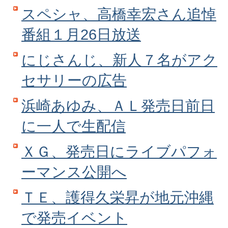
スペシャ、高橋幸宏さん追悼
番組１月26日放送
にじさんじ、新人７名がアク
セサリーの広告
浜崎あゆみ、ＡＬ発売日前日
に一人で生配信
ＸＧ、発売日にライブパフォ
ーマンス公開へ
ＴＥ、護得久栄昇が地元沖縄
で発売イベント