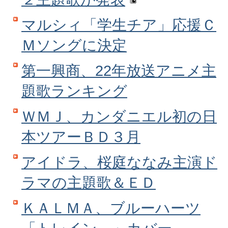
マルシィ「学生チア」応援Ｃ
Ｍソングに決定
第一興商、22年放送アニメ主
題歌ランキング
ＷＭＪ、カンダニエル初の日
本ツアーＢＤ３月
アイドラ、桜庭ななみ主演ド
ラマの主題歌＆ＥＤ
ＫＡＬＭＡ、ブルーハーツ