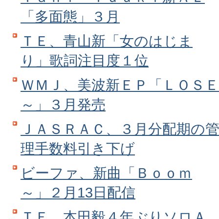
「多面態」３月
ＴＥ、青山新「女のはじま
り」歌詞注目度１位
ＷＭＪ、美波新ＥＰ「ＬＯＳＥ
～」３月発売
ＪＡＳＲＡＣ、３月分配期の
理手数料引き下げ
ビーファ、新曲「Ｂｏｏｍ
～」２月13日配信
ＴＥ、本田毅４年ぶりソロＡ