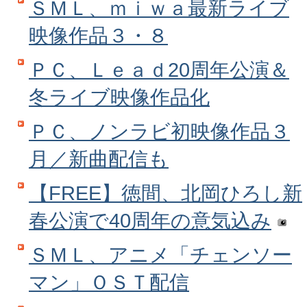
ＳＭＬ、ｍｉｗａ最新ライブ
映像作品３・８
ＰＣ、Ｌｅａｄ20周年公演＆
冬ライブ映像作品化
ＰＣ、ノンラビ初映像作品３
月／新曲配信も
【FREE】徳間、北岡ひろし新
春公演で40周年の意気込み
ＳＭＬ、アニメ「チェンソー
マン」ＯＳＴ配信