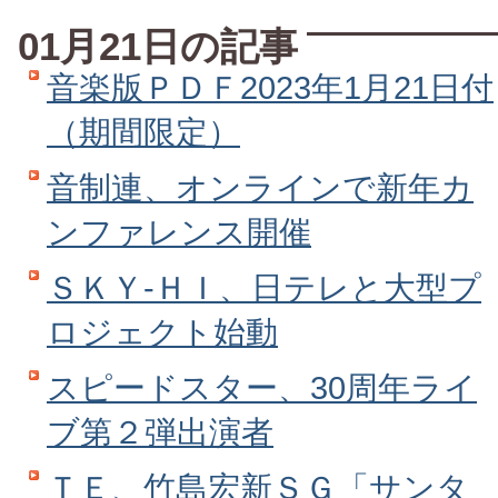
01月21日の記事
音楽版ＰＤＦ2023年1月21日付
（期間限定）
音制連、オンラインで新年カ
ンファレンス開催
ＳＫＹ‐ＨＩ、日テレと大型プ
ロジェクト始動
スピードスター、30周年ライ
ブ第２弾出演者
ＴＥ、竹島宏新ＳＧ「サンタ