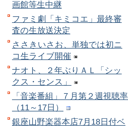
画館等生中継
ファミ劇「キミコエ」最終審
査の生放送決定
ささきいさお、単独では初ニ
コ生ライブ開催
ナオト、２年ぶりＡＬ「シッ
クス・センス」
「音楽番組」７月第２週視聴率
（11～17日）
銀座山野楽器本店7月18日付ベ