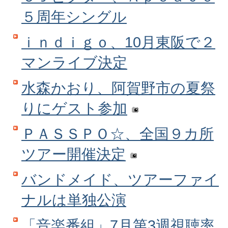
５周年シングル
ｉｎｄｉｇｏ、10月東阪で２
マンライブ決定
水森かおり、阿賀野市の夏祭
りにゲスト参加
ＰＡＳＳＰＯ☆、全国９カ所
ツアー開催決定
バンドメイド、ツアーファイ
ナルは単独公演
「音楽番組」7月第3週視聴率