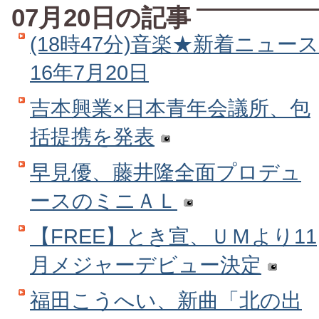
07月20日の記事
(18時47分)音楽★新着ニュース
16年7月20日
吉本興業×日本青年会議所、包
括提携を発表
早見優、藤井隆全面プロデュ
ースのミニＡＬ
【FREE】とき宣、ＵＭより11
月メジャーデビュー決定
福田こうへい、新曲「北の出