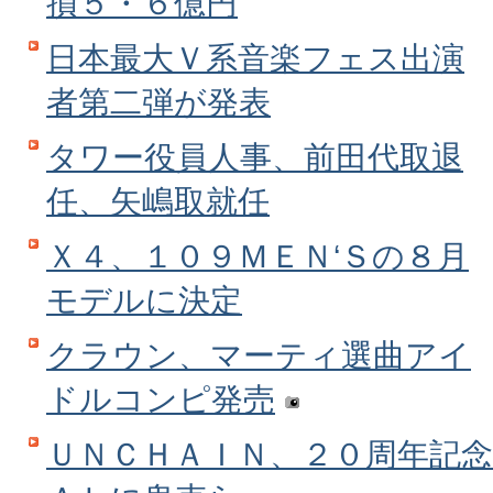
損５・６億円
日本最大Ｖ系音楽フェス出演
者第二弾が発表
タワー役員人事、前田代取退
任、矢嶋取就任
Ｘ４、１０９ＭＥＮ‘Ｓの８月
モデルに決定
クラウン、マーティ選曲アイ
ドルコンピ発売
ＵＮＣＨＡＩＮ、２０周年記念