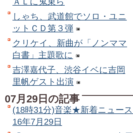
ＡＬに鬼束ら
しゃち、武道館でソロ・ユニ
ットＣＤ第３弾
クリケイ、新曲が「ノンママ
白書」主題歌に
吉澤嘉代子、渋谷イベに吉岡
里帆ゲスト出演
07月29日の記事
(18時31分)音楽★新着ニュース
16年7月29日