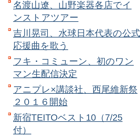
名渡山遼、山野楽器各店でイ
ンストアツアー
吉川晃司、水球日本代表の公
応援曲を歌う
フキ・コミューン、初のワン
マン生配信決定
アニプレ×講談社、西尾維新祭
２０１６開始
新宿TEITOベスト10（7/25
付）