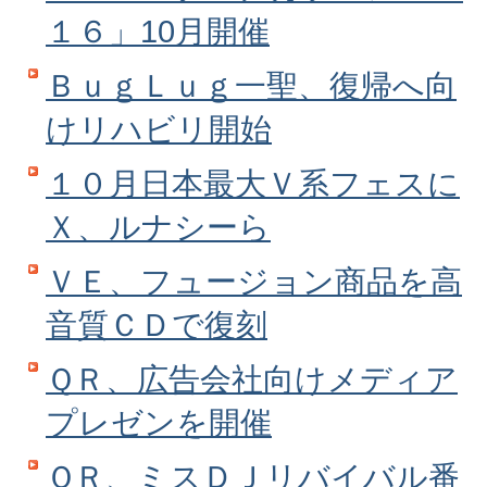
１６」10月開催
ＢｕｇＬｕｇ一聖、復帰へ向
けリハビリ開始
１０月日本最大Ｖ系フェスに
Ｘ、ルナシーら
ＶＥ、フュージョン商品を高
音質ＣＤで復刻
ＱＲ、広告会社向けメディア
プレゼンを開催
ＱＲ、ミスＤＪリバイバル番