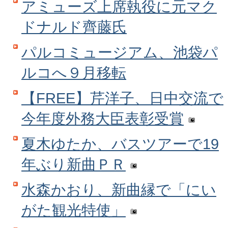
アミューズ上席執役に元マク
ドナルド齊藤氏
パルコミュージアム、池袋パ
ルコへ９月移転
【FREE】芹洋子、日中交流で
今年度外務大臣表彰受賞
夏木ゆたか、バスツアーで19
年ぶり新曲ＰＲ
水森かおり、新曲縁で「にい
がた観光特使」