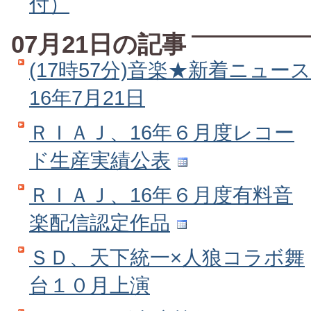
付）
07月21日の記事
(17時57分)音楽★新着ニュース
16年7月21日
ＲＩＡＪ、16年６月度レコー
ド生産実績公表
ＲＩＡＪ、16年６月度有料音
楽配信認定作品
ＳＤ、天下統一×人狼コラボ舞
台１０月上演