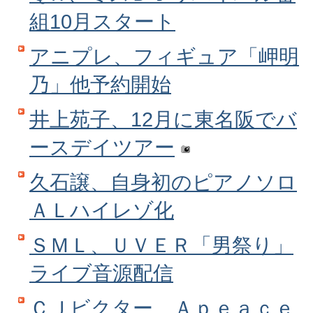
組10月スタート
アニプレ、フィギュア「岬明
乃」他予約開始
井上苑子、12月に東名阪でバ
ースデイツアー
久石譲、自身初のピアノソロ
ＡＬハイレゾ化
ＳＭＬ、ＵＶＥＲ「男祭り」
ライブ音源配信
ＣＪビクター、Ａｐｅａｃｅ