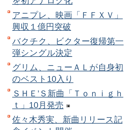
を初アナログ化
アニプレ、映画「ＦＦＸＶ」
興収１億円突破
バクチク、ビクター復帰第一
弾シングル決定
グリム、ニューＡＬが自身初
のベスト10入り
ＳＨＥ’Ｓ新曲「Ｔｏｎｉｇｈ
ｔ」10月発売
佐々木秀実、新曲リリース記