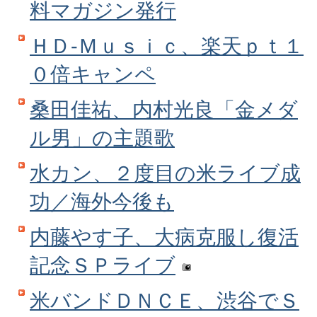
料マガジン発行
ＨＤ‐Ｍｕｓｉｃ、楽天ｐｔ１
０倍キャンペ
桑田佳祐、内村光良「金メダ
ル男」の主題歌
水カン、２度目の米ライブ成
功／海外今後も
内藤やす子、大病克服し復活
記念ＳＰライブ
米バンドＤＮＣＥ、渋谷でＳ