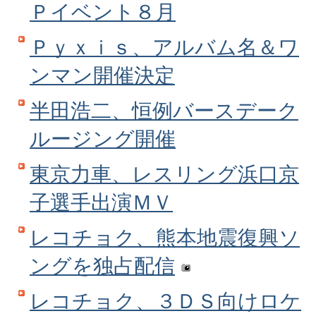
Ｐイベント８月
Ｐｙｘｉｓ、アルバム名＆ワ
ンマン開催決定
半田浩二、恒例バースデーク
ルージング開催
東京力車、レスリング浜口京
子選手出演ＭＶ
レコチョク、熊本地震復興ソ
ングを独占配信
レコチョク、３ＤＳ向けロケ