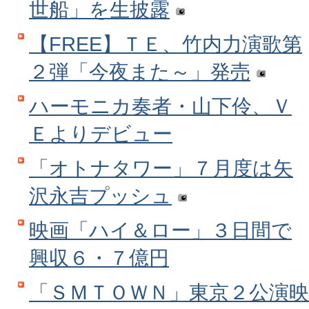
世船」を生披露
【FREE】ＴＥ、竹内力演歌第
２弾「今夜また～」発売
ハーモニカ奏者・山下伶、Ｖ
Ｅよりデビュー
「オトナタワー」７月度は矢
沢永吉プッシュ
映画「ハイ＆ロー」３日間で
興収６・７億円
「ＳＭＴＯＷＮ」東京２公演映