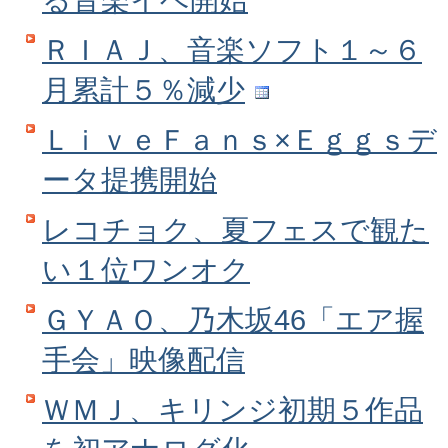
ＲＩＡＪ、音楽ソフト１～６
月累計５％減少
ＬｉｖｅＦａｎｓ×Ｅｇｇｓデ
ータ提携開始
レコチョク、夏フェスで観た
い１位ワンオク
ＧＹＡＯ、乃木坂46「エア握
手会」映像配信
ＷＭＪ、キリンジ初期５作品