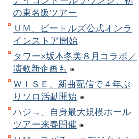
アイコンドールラウンジ、初
の東名阪ツアー
ＵＭ、ビートルズ公式オンラ
インストア開始
タワー×坂本冬美８月コラボ／
演歌新企画も
ＷＩＳＥ、新曲配信で４年ぶ
りソロ活動開始
ハジ→、自身最大規模ホール
ツアー来春開催