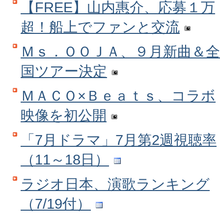
【FREE】山内惠介、応募１万
超！船上でファンと交流
Ｍｓ．ＯＯＪＡ、９月新曲＆全
国ツアー決定
ＭＡＣＯ×Ｂｅａｔｓ、コラボ
映像を初公開
「7月ドラマ」7月第2週視聴率
（11～18日）
ラジオ日本、演歌ランキング
（7/19付）