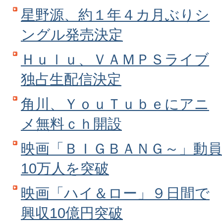
星野源、約１年４カ月ぶりシ
ングル発売決定
Ｈｕｌｕ、ＶＡＭＰＳライブ
独占生配信決定
角川、ＹｏｕＴｕｂｅにアニ
メ無料ｃｈ開設
映画「ＢＩＧＢＡＮＧ～」動員
10万人を突破
映画「ハイ＆ロー」９日間で
興収10億円突破