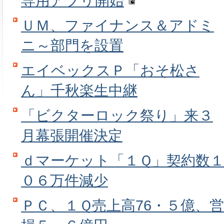
専用アプリ開始
ＵＭ、ファイナンス＆アドミ
ニ～部門を設置
エイベックスＰ「おそ松さ
ん」千秋楽生中継
「ビクターロック祭り」来３
月幕張開催決定
ｄマーケット「１Ｑ」契約数
０６万件減少
ＰＣ、１Ｑ売上高76・５億、営