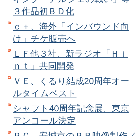
３作品初ＢＤ化
ｅ＋、海外「インバウンド向
け」チケ販売へ
ＬＦ他３社、新ラジオ「Ｈｉ
ｎｔ」共同開発
ＶＥ、くるり結成20周年オー
ルタイムベスト
シャフト40周年記念展、東京
アンコール決定
ＰＣ、安城市のＰＲ映像制作