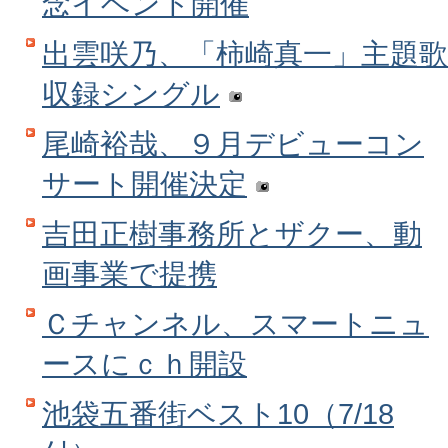
念イベント開催
出雲咲乃、「柿崎真一」主題歌
収録シングル
尾崎裕哉、９月デビューコン
サート開催決定
吉田正樹事務所とザクー、動
画事業で提携
Ｃチャンネル、スマートニュ
ースにｃｈ開設
池袋五番街ベスト10（7/18