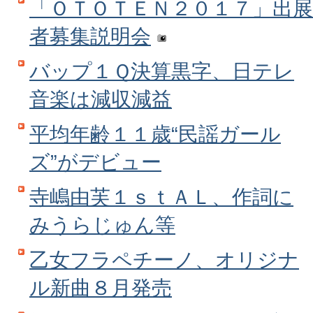
「ＯＴＯＴＥＮ２０１７」出展
者募集説明会
バップ１Ｑ決算黒字、日テレ
音楽は減収減益
平均年齢１１歳“民謡ガール
ズ”がデビュー
寺嶋由芙１ｓｔＡＬ、作詞に
みうらじゅん等
乙女フラペチーノ、オリジナ
ル新曲８月発売