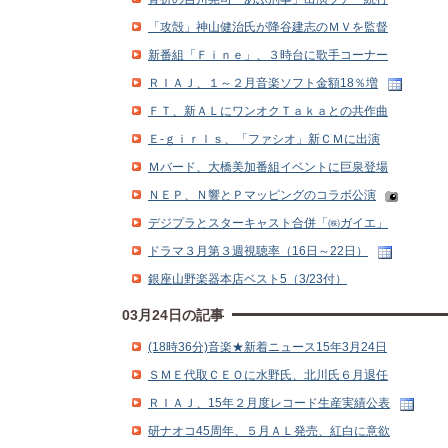
「攻殻」神山健治氏が降谷建志のＭＶを監督
新番組「Ｆｉｎｅ」、３時台に歌手コーナー
ＲＩＡＪ、１～２月音楽ソフト金額18％増
ＦＴ、新ＡＬにワンオクＴａｋａとの共作曲
Ｅ‐ｇｉｒｌｓ、「ファシオ」新ＣＭに出演
Ｍバード、大橋美加番組イベントに巨泉登場
ＮＥＰ、Ｎ響とＰマッピングのコラボ公演
デジプラとスターキャスト合併「㈱ガイエ」
ドラマ３月第３週視聴率（16日～22日）
銀座山野楽器本店ベスト5（3/23付）
03月24日の記事
(18時36分)音楽★新着ニュース15年3月24日
ＳＭＥ代取ＣＥＯに水野氏、北川氏６月退任
ＲＩＡＪ、15年２月度レコード生産実績公表
研ナオコ45周年、５月ＡＬ発売、紅白に意欲