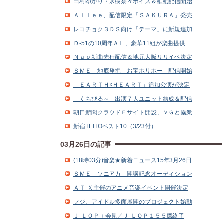
田村ゆかり・水樹奈々ボイス＆壁紙配信開始
Ａｉｌｅｅ、配信限定「ＳＡＫＵＲＡ」発売
レコチョク３ＤＳ向け「テーマ」に新規追加
Ｄ‐51の10周年ＡＬ、豪華11組が楽曲提供
Ｎａｏ新曲先行配信＆地元大阪リリイベ決定
ＳＭＥ「地底発掘 お宝ホリホー」配信開始
「ＥＡＲＴＨ×ＨＥＡＲＴ」追加公演が決定
「くちびる～」出演７人ユニット結成＆配信
朝日新聞クラウドＦサイト開設、ＭＧと協業
新宿TEITOベスト10（3/23付）
03月26日の記事
(18時03分)音楽★新着ニュース15年3月26日
ＳＭＥ「ソニアカ」開講記念オーディション
ＡＴ‐Ｘ主催のアニメ音楽イベント開催決定
フジ、アイドル多面展開のプロジェクト始動
Ｊ‐ＬＯＰ＋会見／Ｊ‐ＬＯＰ１５５億終了