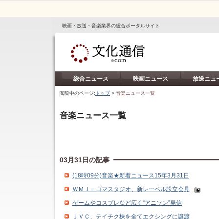
映画・放送・音楽業界の総合ポータルサイト
総合ニュース
映画ニュース
放送ニュ
閲覧中のページ:
トップ
>
音楽ニュース一覧
音楽ニュース一覧
03月31日の記事
(18時09分)音楽★新着ニュース15年3月31日
ＷＭＪ＝ゴマスタジオ、新レーベル設立会見
ゲームやコスプレなど広く“アニソン”発信
ＪＶＣ、テイチク株を全てエクシングに譲渡