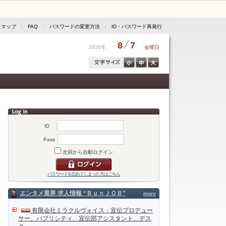
トマップ
|
FAQ
|
パスワードの変更方法
|
ID・パスワード再発行
8
7
2026年
金曜日
ID
Pass
次回から自動ログイン
パスワードを忘れてしまった方はこちら
エンタメ業界 求人情報 “ＢｕｎＪＯＢ”
more
有限会社ミラクルヴォイス：宣伝プロデュー
サー、パブリシティ、宣伝部アシスタント、デス