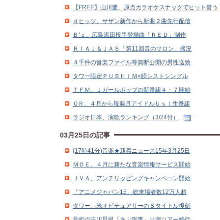
【FREE】山川豊、原点カラオケスナックでヒット誓う
ｄヒッツ、サザン新作から新曲２曲先行配信
Ｂ‘ｚ、広島黒田投手登場曲「ＲＥＤ」制作
ＲＩＡＪ＆ＪＡＳ「第11回音のサロン」盛況
４千件の音楽ファイル等無断公開の男性送致
タワー限定ＰＵＳＨＩＭ×韻シストシングル
ＴＦＭ、Ｊガールポップの新番組４・７開始
ＱＲ、４月から毎週月アイドルＵｓｔ生番組
ラジオ日本、演歌ランキング（3/24付）
03月25日の記事
(17時41分)音楽★新着ニュース15年3月25日
ＭＯＥ、４月に新たな音楽情報サービス開始
ＪＶＡ、アンチリッピングキャンペーン開始
「アニメジャパン15」総来場者数12万人超
タワー、米オビチュアリーの８タイトル復刻
骨折の吉川晃司「あぶ刑事」出演ツアー続行