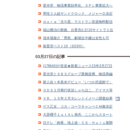
星光堂、物流事業効率化、３ＰＬ事業拡大へ
男性２人組サンドクロック、メジャーＤ決定
ｍｏｒａ「北斗星」ラストラン音源無料配信
福山雅治の新曲、台香含む計10サイトで１位
清木場俊介「男祭」劇場生中継は女性も可
新星堂ベスト10（3/23付）
03月27日の記事
(17時40分)音楽★新着ニュース15年3月27日
星光堂とＳＢＳグループ業務提携、物流再編
新人佐々木真央デビュー「いつか武道館で」
ＯＤＳ２月興行状況しゃちほこ、アイマス等
ＶＲ、１５年２月タレントイメージ調査結果
ゲス乙女、コカ・コーラキャンペＣＭ曲決定
大原櫻子１ｓｔＡＬ発売、ここからスタート
日テレ「絢香」地上波・ＣＳ・Ｈｕｌｕ展開