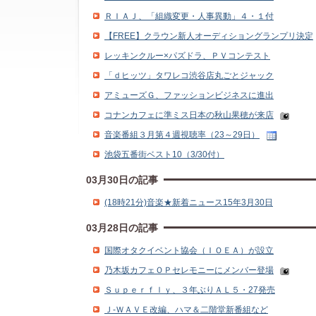
ＲＩＡＪ、「組織変更・人事異動」４・１付
【FREE】クラウン新人オーディショングランプリ決定
レッキンクルー×パズドラ、ＰＶコンテスト
「ｄヒッツ」タワレコ渋谷店丸ごとジャック
アミューズＧ、ファッションビジネスに進出
コナンカフェに準ミス日本の秋山果穂が来店
音楽番組３月第４週視聴率（23～29日）
池袋五番街ベスト10（3/30付）
03月30日の記事
(18時21分)音楽★新着ニュース15年3月30日
03月28日の記事
国際オタクイベント協会（ＩＯＥＡ）が設立
乃木坂カフェＯＰセレモニーにメンバー登場
Ｓｕｐｅｒｆｌｙ、３年ぶりＡＬ５・27発売
Ｊ‐ＷＡＶＥ改編、ハマ＆二階堂新番組など