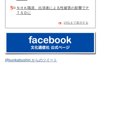
ＮＨＫ職員、出演者による性被害の影響でＰ
ＴＳＤに
10位まで表示する
@bunkatsushin からのツイート