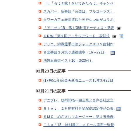
ＴＥ「もう１枚！きいてみたろう」キャンペ
スカパー、新番組「音楽は、フルコーラス」
タワーカフェ表参道店と三戸なつめがコラボ
「アニサマ15」第１弾出演アーティスト発表
ＱＲ他「第１回アニラジアワード」表彰式
デリコ、錦織選手出演ジャックスＣＭ曲制作
音楽番組３月第３週視聴率（16～22日）
池袋五番街ベスト10（3/23付）
03月23日の記事
(17時51分)音楽★新着ニュース15年3月23日
03月21日の記事
アニプレ、欧州開拓へ独企業と合弁会社設立
ＲＩＡＪ、２月度有料音楽配信認定作品公表
ＳＭＣ「めざましマネージャー」第１弾発表
ＴＡＡＦ15、特別賞アニメドール原恵一監督