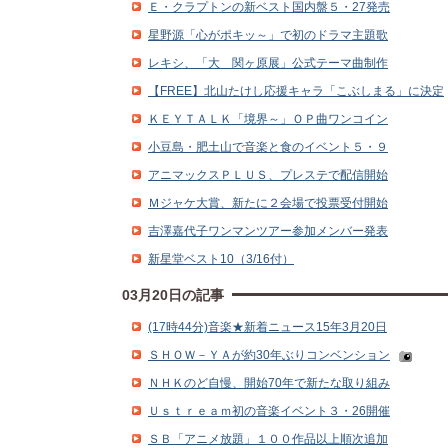
Ｅ・クラプトンの新ベスト国内盤５・27発売
星野源「心がポキッ～」で初のドラマ主題歌
レキシ、「大 関ヶ原展」公式テーマ曲制作
【FREE】北山たけし応援キャラ「こぶしまる」に決定
ＫＥＹＴＡＬＫ「境界～」ＯＰ曲ワンコイン
小豆島・肥土山で音楽と食のイベント５・９
アニマックスＰＬＵＳ、プレステで配信開始
Ｍジャケ大賞、新たに２会場で投票受付開始
吉澤嘉代子ワンマンツアー参加メンバー発表
新星堂ベスト10（3/16付）
03月20日の記事
(17時44分)音楽★新着ニュース15年3月20日
ＳＨＯＷ－ＹＡが約30年ぶりコンベンション
ＮＨＫのど自慢、開始70年で新たな取り組み
Ｕｓｔｒｅａｍ初の音楽イベント３・26開催
ＳＢ「アニメ放題」１００作品以上順次追加