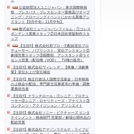
ク
公益財団法人ユニジャパン：東京国際映画
祭 プレスパス・プレスセンター業務及びオープ
ニング・クロージングイベントにかかる業務アシ
スタント【9月中旬～11月中旬】
株式会社ニュージャパンフィルム：①コレス
ポンデンス業務スタッフ②日本語吹替版制作スタ
ッフ
【注目!!】株式会社彩プロ：①配給宣伝プロ
デューサー、パブリシスト、宣伝アシスタント②
劇場営業スタッフ③国際部、アシスタント④ライ
センス営業（配信権（VOD）、TV権の販売）
【注目!!】株式会社ヴィレッヂ：【映像／演劇事
業】宣伝および宣伝補佐
【注目!!】独立行政法人国際交流基金：日本映画
の上映会や配信、専門家交流事業等の準備・調整
業務担当者
【注目!!】クランチロール：①シニア・プロデュ
ーサー②シニア・ロヤリティーズ・アナリスト③
コンテンツ・アクイジション・アソシエイト
【注目!!】株式会社ソニー・ピクチャーズ エンタ
テインメント：映画部門 営業部／劇場公開作品の
配給営業
【注目!!】株式会社アマゾンラテルナ：ライブビ