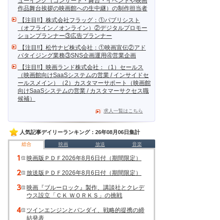
ューイング（コンサート・舞台・イベントや映画
作品舞台挨拶の映画館への生中継）の制作担当者
【注目!!】株式会社フラッグ：①パブリシスト
（オフライン／オンライン）②デジタルプロモー
ションプランナー③広告プランナー
【注目!!】松竹ナビ株式会社：①映画宣伝②アド
バタイジング業務③SNS企画運用④営業企画
【注目!!】映画ランド株式会社：（1）セールス
（映画館向けSaaSシステムの営業 / インサイドセ
ールスメイン）（2）カスタマーサポート（映画館
向けSaaSシステムの営業 / カスタマーサクセス職
候補）
求人一覧はこちら
人気記事デイリーランキング：26年08月06日集計
総合
映画
放送
音楽
映画版ＰＤＦ2026年8月6日付（期間限定）
放送版ＰＤＦ2026年8月6日付（期間限定）
映画『ブルーロック』製作、講談社とクレデ
ウス設立「ＣＫ ＷＯＲＫＳ」の挑戦
ツインエンジンとバンダイ、戦略的提携の締
結発表