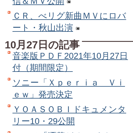
信＆ＭＶ公開
ＣＲ、べリグ新曲ＭＶにロバ
ート・秋山出演
10月27日の記事
音楽版ＰＤＦ2021年10月27日
付（期間限定）
ソニー「Ｘｐｅｒｉａ Ｖｉ
ｅｗ」発売決定
ＹＯＡＳＯＢＩドキュメンタ
リー10・29公開