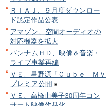
ＲＩＡＪ、９月度ダウンロー
ド認定作品公表
アマゾン、空間オーディオの
対応機器を拡大
バンナムＨＤ、映像＆音楽・
ライブ事業再編
ＶＥ、星野源「Ｃｕｂｅ」ＭＶ
プレミア公開
ＶＥ、高橋由美子30周年コン
サート映像作品化