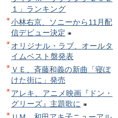
１」ランキング
小林右京、ソニーから11月配
信デビュー決定
オリジナル・ラブ、オールタ
イムベスト盤発表
ＶＥ、斉藤和義の新曲「寝ぼ
けた街に」発売
アレキ、アニメ映画『ドン・
グリーズ』主題歌に
ＵＭ、和田アキ子ニューアル