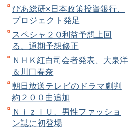
ぴあ総研×日本政策投資銀行、
プロジェクト発足
スペシャ２Ｑ利益予想上回
る、通期予想修正
ＮＨＫ紅白司会者発表、大泉洋
＆川口春奈
朝日放送テレビのドラマ劇判
約２００曲追加
ＮｉｚｉＵ、男性ファッショ
ン誌に初登場