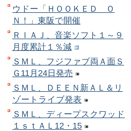
ウドー「ＨＯＯＫＥＤ Ｏ
Ｎ！」東阪で開催
ＲＩＡＪ、音楽ソフト１～９
月度累計１％減
ＳＭＬ、フジファブ両Ａ面Ｓ
Ｇ11月24日発売
ＳＭＬ、ＤＥＥＮ新ＡＬ＆リ
ゾートライブ発表
ＳＭＬ、ディープスクワッド
１ｓｔＡＬ12・15