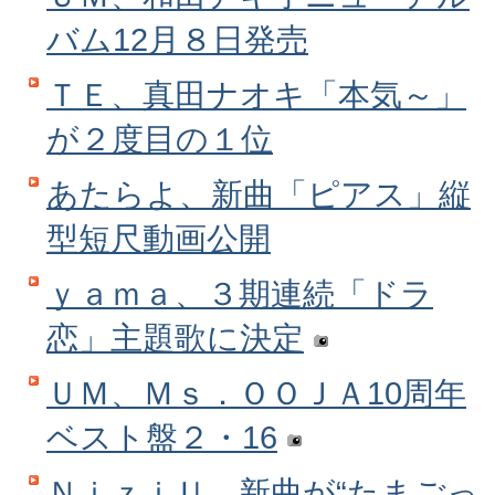
バム12月８日発売
ＴＥ、真田ナオキ「本気～」
が２度目の１位
あたらよ、新曲「ピアス」縦
型短尺動画公開
ｙａｍａ、３期連続「ドラ
恋」主題歌に決定
ＵＭ、Ｍｓ．ＯＯＪＡ10周年
ベスト盤２・16
ＮｉｚｉＵ、新曲が“たまごっ