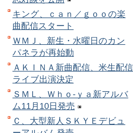
キング、ｃａｎ／ｇｏｏの楽
曲配信スタート
ＷＭＪ、新生・水曜日のカン
パネラが再始動
ＡＫＩＮＡ新曲配信、米生配信
ライブ出演決定
ＳＭＬ、Ｗｈｏ‐ｙａ新アルバ
ム11月10日発売
Ｃ、大型新人ＳＫＹＥデビュ
ーアルバム発売