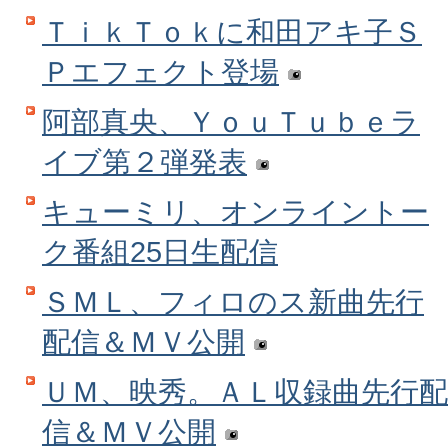
ＴｉｋＴｏｋに和田アキ子Ｓ
Ｐエフェクト登場
阿部真央、ＹｏｕＴｕｂｅラ
イブ第２弾発表
キューミリ、オンライントー
ク番組25日生配信
ＳＭＬ、フィロのス新曲先行
配信＆ＭＶ公開
ＵＭ、映秀。ＡＬ収録曲先行配
信＆ＭＶ公開