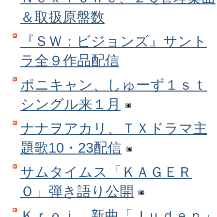
＆取扱原盤数
『ＳＷ：ビジョンズ』サント
ラ全９作品配信
ポニキャン、しゅーず１ｓｔ
シングル来１月
ナナヲアカリ、ＴＸドラマ主
題歌10・23配信
サムタイムス「ＫＡＧＥＲ
Ｏ」弾き語り公開
Ｋｒｏｉ、新曲「Ｊｕｄｅｎ」