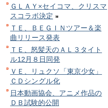
ＧＬＡＹ×セイコマ、クリスマ
スコラボ決定
ＴＥ、ＢＥＧＩＮツアー＆楽
曲リリース発表
ＴＥ、怒髪天のＡＬ３タイト
ル12月８日同発
ＶＥ、リュクソ「東京少女」
ＣＤシングル化
日本動画協会、アニメ作品の
ＤＢ試験的公開