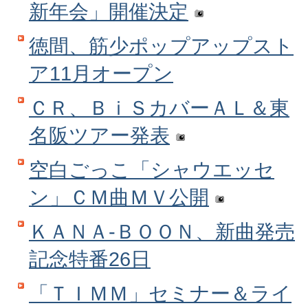
新年会」開催決定
徳間、筋少ポップアップスト
ア11月オープン
ＣＲ、ＢｉＳカバーＡＬ＆東
名阪ツアー発表
空白ごっこ「シャウエッセ
ン」ＣＭ曲ＭＶ公開
ＫＡＮＡ‐ＢＯＯＮ、新曲発売
記念特番26日
「ＴＩＭＭ」セミナー＆ライ