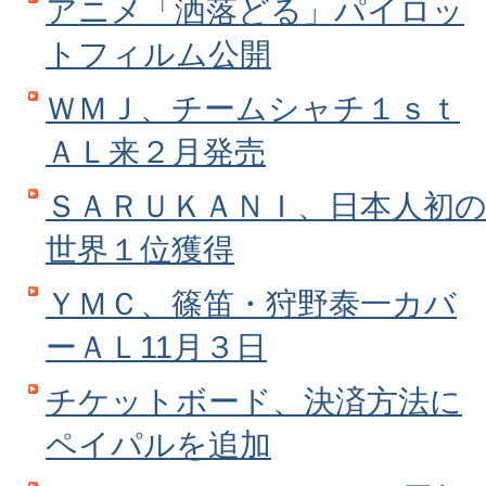
アニメ「洒落どる」パイロッ
トフィルム公開
ＷＭＪ、チームシャチ１ｓｔ
ＡＬ来２月発売
ＳＡＲＵＫＡＮＩ、日本人初
世界１位獲得
ＹＭＣ、篠笛・狩野泰一カバ
ーＡＬ11月３日
チケットボード、決済方法に
ペイパルを追加