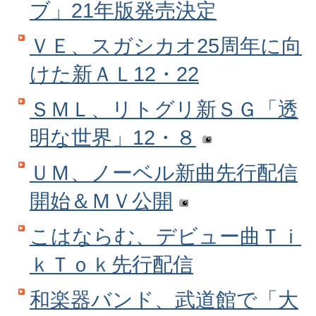
ブ」21年版発売決定
ＶＥ、スガシカオ25周年に向
けた新ＡＬ12・22
ＳＭＬ、リトグリ新ＳＧ「透
明な世界」12・８
ＵＭ、ノーベル新曲先行配信
開始＆ＭＶ公開
こはならむ、デビュー曲Ｔｉ
ｋＴｏｋ先行配信
和楽器バンド、武道館で「大