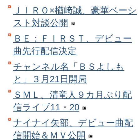
ＪＩＲＯ×楢﨑誠、豪華ベーシ
スト対談公開
ＢＥ：ＦＩＲＳＴ、デビュー
曲先行配信決定
チャンネル名「ＢＳよしも
と」３月21日開局
ＳＭＬ、清竜人９カ月ぶり配
信ライブ11・20
ナイナイ矢部、デビュー曲配
信開始＆ＭＶ公開