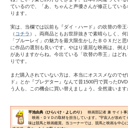
ているので、「あ、ちゃんと声優さんが修正している
ります。
実は、当欄では以前も『ダイ・ハード』の吹替の帝王
（
コチラ
）。両商品ともお世辞抜きで素晴らしく、何
「ブルーレイ」の魅力を最大限生かしたＢＯＸだと思
に作品の選別も良いです。やはり退屈な映画は、例え
がありますからね。今出ている「吹替の帝王」はどれ
りです。
まだ購入されていない方は、本当にオススメなのでぜ
ド』とか『プレデター』なんて昔1500円で買ったDV
う人も、この機会に買い替えましょう。全然違います
平池由典（ひらいけ・よしのり）
映画部記者 兼 サイト
映画・ＤＶＤの取材を担当しています。“宇宙人が攻めてく
味は競馬と映画鑑賞。当コーナーでは、競馬と映画を中心