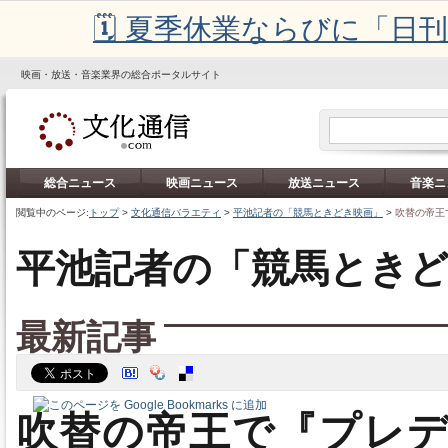
🗓️ 夏季休業ならびに「
映画・放送・音楽業界の総合ポータルサイト
総合ニュース
映画ニュース
放送ニュース
音楽ニ
閲覧中のページ:
トップ
>
文化通信バラエティ
>
平池記者の「競馬ときどき映画」
>
吹替の帝王で
平池記者の「競馬とき
最新記事
吹替の帝王で『プレ