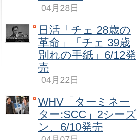
04月28日
日活「チェ 28歳の
革命」「チェ 39歳
別れの手紙」6/12発
売
04月22日
WHV「ターミネー
ター:SCC」2シーズ
ン、6/10発売
04月07日