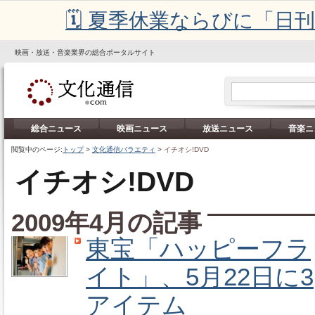
🗓️ 夏季休業ならびに「
映画・放送・音楽業界の総合ポータルサイト
総合ニュース
映画ニュース
放送ニュース
音楽ニ
閲覧中のページ:
トップ
>
文化通信バラエティ
>
イチオシ!DVD
イチオシ!DVD
2009年4月の記事
東宝「ハッピーフラ
イト」、5月22日に3
アイテム