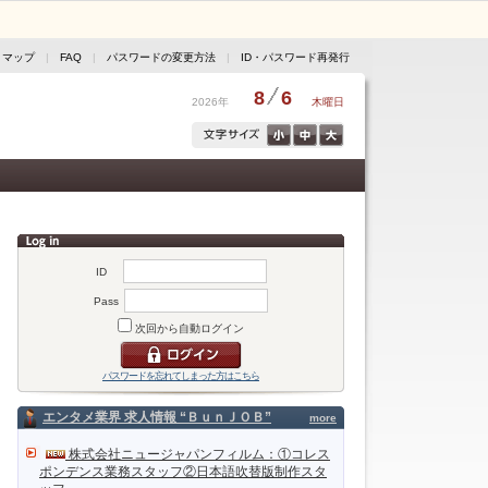
トマップ
|
FAQ
|
パスワードの変更方法
|
ID・パスワード再発行
8
6
2026年
木曜日
ID
Pass
次回から自動ログイン
パスワードを忘れてしまった方はこちら
エンタメ業界 求人情報 “ＢｕｎＪＯＢ”
more
株式会社ニュージャパンフィルム：①コレス
ポンデンス業務スタッフ②日本語吹替版制作スタ