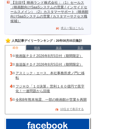
【注目!!】映画ランド株式会社：（1）セールス
（映画館向けSaaSシステムの営業 / インサイドセ
ールスメイン）（2）カスタマーサポート（映画館
向けSaaSシステムの営業 / カスタマーサクセス職
候補）
求人一覧はこちら
人気記事デイリーランキング：26年08月05日集計
総合
映画
放送
音楽
映画版ＰＤＦ2026年8月5日付（期間限定）
放送版ＰＤＦ2026年8月5日付（期間限定）
アスミック・エース、本社事務所虎ノ門に移
転
フジＨＤ「１Ｑ決算」営利１６０億円で黒字
化！一連問題から回復
令和8年熊本地震、一部の映画館が営業を再開
10位まで表示する