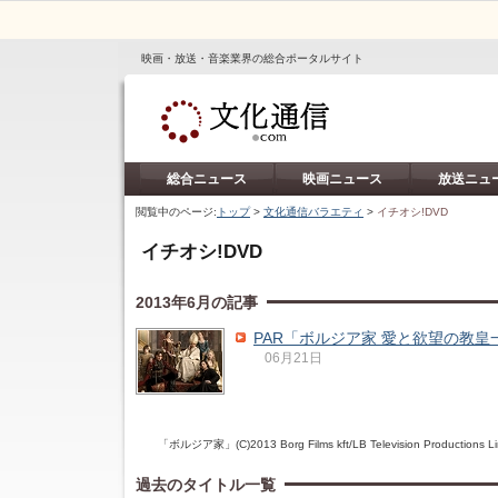
映画・放送・音楽業界の総合ポータルサイト
総合ニュース
映画ニュース
放送ニュ
閲覧中のページ:
トップ
>
文化通信バラエティ
>
イチオシ!DVD
イチオシ!DVD
2013年6月の記事
PAR「ボルジア家 愛と欲望の教皇
06月21日
「ボルジア家」(C)2013 Borg Films kft/LB Television Productions Limit
過去のタイトル一覧