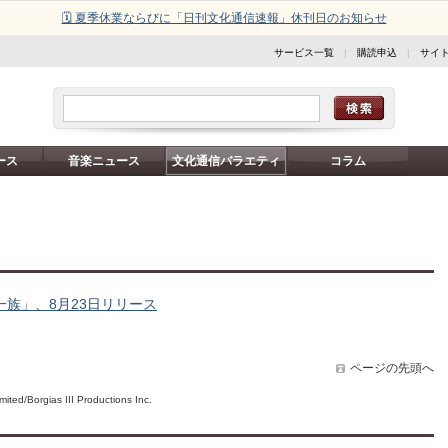
🗓️ 夏季休業ならびに「日刊文化通信速報」休刊日のお知らせ
サービス一覧
|
購読申込
|
サイ
ース
音楽ニュース
文化通信バラエティ
コラム
一族」、8月23日リリース
ページの先頭へ
ed/Borgias III Productions Inc.