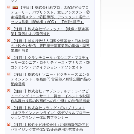
ッフ
【注目!!】株式会社彩プロ：①配給宣伝プロ
デューサー、パブリシスト、宣伝アシスタント②
劇場営業スタッフ③国際部、アシスタント④ライ
センス営業（配信権（VOD）、TV権の販売）
【注目!!】株式会社ヴィレッヂ：【映像／演劇事
業】宣伝および宣伝補佐
【注目!!】独立行政法人国際交流基金：日本映画
の上映会や配信、専門家交流事業等の準備・調整
業務担当者
【注目!!】クランチロール：①シニア・プロデュ
ーサー②シニア・ロヤリティーズ・アナリスト③
コンテンツ・アクイジション・アソシエイト
【注目!!】株式会社ソニー・ピクチャーズ エンタ
テインメント：映画部門 営業部／劇場公開作品の
配給営業
【注目!!】株式会社アマゾンラテルナ：ライブビ
ューイング（コンサート・舞台・イベントや映画
作品舞台挨拶の映画館への生中継）の制作担当者
【注目!!】株式会社フラッグ：①パブリシスト
（オフライン／オンライン）②デジタルプロモー
ションプランナー③広告プランナー
【注目!!】松竹ナビ株式会社：①映画宣伝②アド
バタイジング業務③SNS企画運用④営業企画