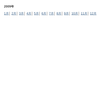
2009年
1月
│
2月
│
3月
│
4月
│
5月
│
6月
│
7月
│
8月
│
9月
│
10月
│
11月
│
12月