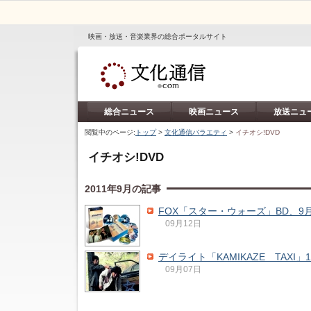
映画・放送・音楽業界の総合ポータルサイト
総合ニュース
映画ニュース
放送ニュ
閲覧中のページ:
トップ
>
文化通信バラエティ
>
イチオシ!DVD
イチオシ!DVD
2011年9月の記事
FOX「スター・ウォーズ」BD、9
09月12日
デイライト「KAMIKAZE TAXI」
09月07日