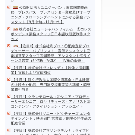
ク
公益財団法人ユニジャパン：東京国際映画
祭 プレスパス・プレスセンター業務及びオープ
ニング・クロージングイベントにかかる業務アシ
スタント【9月中旬～11月中旬】
株式会社ニュージャパンフィルム：①コレス
ポンデンス業務スタッフ②日本語吹替版制作スタ
ッフ
【注目!!】株式会社彩プロ：①配給宣伝プロ
デューサー、パブリシスト、宣伝アシスタント②
劇場営業スタッフ③国際部、アシスタント④ライ
センス営業（配信権（VOD）、TV権の販売）
【注目!!】株式会社ヴィレッヂ：【映像／演劇事
業】宣伝および宣伝補佐
【注目!!】独立行政法人国際交流基金：日本映画
の上映会や配信、専門家交流事業等の準備・調整
業務担当者
【注目!!】クランチロール：①シニア・プロデュ
ーサー②シニア・ロヤリティーズ・アナリスト③
コンテンツ・アクイジション・アソシエイト
【注目!!】株式会社ソニー・ピクチャーズ エンタ
テインメント：映画部門 営業部／劇場公開作品の
配給営業
【注目!!】株式会社アマゾンラテルナ：ライブビ