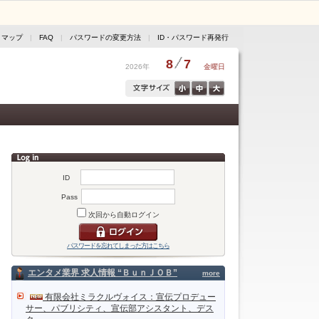
トマップ
|
FAQ
|
パスワードの変更方法
|
ID・パスワード再発行
8
7
2026年
金曜日
ID
Pass
次回から自動ログイン
パスワードを忘れてしまった方はこちら
エンタメ業界 求人情報 “ＢｕｎＪＯＢ”
more
有限会社ミラクルヴォイス：宣伝プロデュー
サー、パブリシティ、宣伝部アシスタント、デス