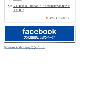
ＮＨＫ職員、出演者による性被害の影響でＰ
ＴＳＤに
10位まで表示する
@bunkatsushin からのツイート