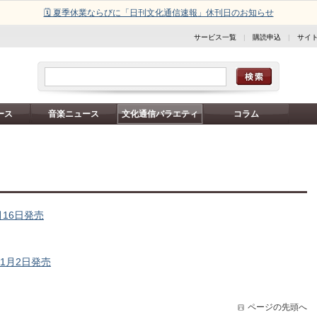
🗓️ 夏季休業ならびに「日刊文化通信速報」休刊日のお知らせ
サービス一覧
|
購読申込
|
サイ
ース
音楽ニュース
文化通信バラエティ
コラム
月16日発売
11月2日発売
ページの先頭へ