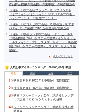
ューイング（コンサート・舞台・イベントや映画
作品舞台挨拶の映画館への生中継）の制作担当者
【注目!!】株式会社フラッグ：①パブリシスト
（オフライン／オンライン）②デジタルプロモー
ションプランナー③広告プランナー
【注目!!】松竹ナビ株式会社：①映画宣伝②アド
バタイジング業務③SNS企画運用④営業企画
【注目!!】映画ランド株式会社：（1）セールス
（映画館向けSaaSシステムの営業 / インサイドセ
ールスメイン）（2）カスタマーサポート（映画館
向けSaaSシステムの営業 / カスタマーサクセス職
候補）
求人一覧はこちら
人気記事デイリーランキング：26年08月06日集計
総合
映画
放送
音楽
映画版ＰＤＦ2026年8月6日付（期間限定）
放送版ＰＤＦ2026年8月6日付（期間限定）
映画『ブルーロック』製作、講談社とクレデ
ウス設立「ＣＫ ＷＯＲＫＳ」の挑戦
ツインエンジンとバンダイ、戦略的提携の締
結発表