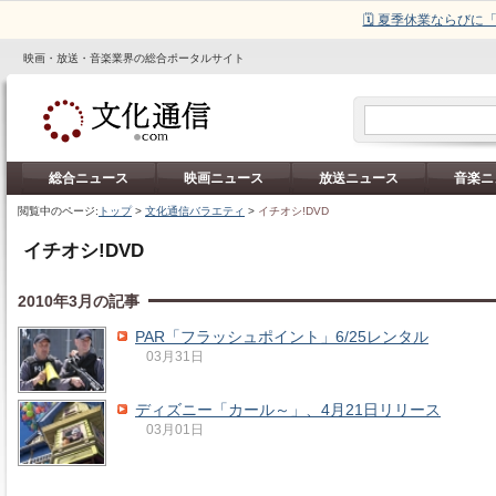
🗓️ 夏季休業ならび
映画・放送・音楽業界の総合ポータルサイト
総合ニュース
映画ニュース
放送ニュース
音楽ニ
閲覧中のページ:
トップ
>
文化通信バラエティ
>
イチオシ!DVD
イチオシ!DVD
2010年3月の記事
PAR「フラッシュポイント」6/25レンタル
03月31日
ディズニー「カール～」、4月21日リリース
03月01日