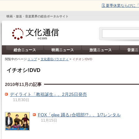
🗓️ 夏季休業ならび
映画・放送・音楽業界の総合ポータルサイト
総合ニュース
映画ニュース
放送ニュース
音楽ニ
閲覧中のページ:
トップ
>
文化通信バラエティ
>
イチオシ!DVD
イチオシ!DVD
2010年11月の記事
デイライト「教祖誕生」、2月25日発売
11月30日
FOX「glee 踊る♪合唱部!?」、1/7レンタル
11月15日