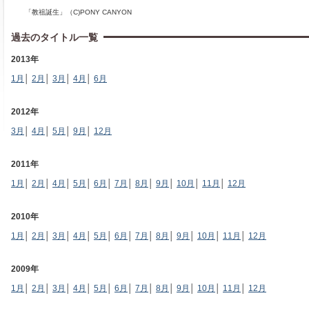
「教祖誕生」（C)PONY CANYON
過去のタイトル一覧
2013年
1月
│
2月
│
3月
│
4月
│
6月
2012年
3月
│
4月
│
5月
│
9月
│
12月
2011年
1月
│
2月
│
4月
│
5月
│
6月
│
7月
│
8月
│
9月
│
10月
│
11月
│
12月
2010年
1月
│
2月
│
3月
│
4月
│
5月
│
6月
│
7月
│
8月
│
9月
│
10月
│
11月
│
12月
2009年
1月
│
2月
│
3月
│
4月
│
5月
│
6月
│
7月
│
8月
│
9月
│
10月
│
11月
│
12月