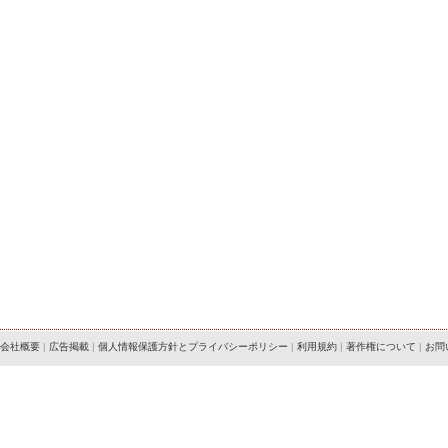
会社概要
|
広告掲載
|
個人情報保護方針とプライバシーポリシー
|
利用規約
|
著作権について
|
お問