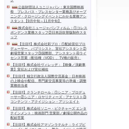
ク
公益財団法人ユニジャパン：東京国際映画
祭 プレスパス・プレスセンター業務及びオープ
ニング・クロージングイベントにかかる業務アシ
スタント【9月中旬～11月中旬】
株式会社ニュージャパンフィルム：①コレス
ポンデンス業務スタッフ②日本語吹替版制作スタ
ッフ
【注目!!】株式会社彩プロ：①配給宣伝プロ
デューサー、パブリシスト、宣伝アシスタント②
劇場営業スタッフ③国際部、アシスタント④ライ
センス営業（配信権（VOD）、TV権の販売）
【注目!!】株式会社ヴィレッヂ：【映像／演劇事
業】宣伝および宣伝補佐
【注目!!】独立行政法人国際交流基金：日本映画
の上映会や配信、専門家交流事業等の準備・調整
業務担当者
【注目!!】クランチロール：①シニア・プロデュ
ーサー②シニア・ロヤリティーズ・アナリスト③
コンテンツ・アクイジション・アソシエイト
【注目!!】株式会社ソニー・ピクチャーズ エンタ
テインメント：映画部門 営業部／劇場公開作品の
配給営業
【注目!!】株式会社アマゾンラテルナ：ライブビ