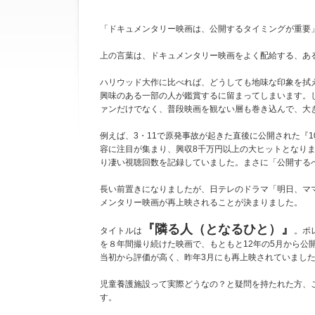
「ドキュメンタリー映画は、公開するタイミングが重要
上の言葉は、ドキュメンタリー映画をよく配給する、あ
ハリウッド大作に比べれば、どうしても地味な印象を拭
興味のある一部の人が鑑賞するに留まってしまいます。
ァンだけでなく、普段映画を観ない層も巻き込んで、大
例えば、3・11で原発事故が起きた直後に公開された『1
容に注目が集まり、興収8千万円以上の大ヒットとなり
り凄い視聴回数を記録していました。まさに「公開する
長い前置きになりましたが、日テレのドラマ「明日、ママ
メンタリー映画が再上映されることが決まりました。
『隣る人（となるひと）』
タイトルは
。ポ
を８年間撮り続けた映画で、もともと12年の5月から公開
当初から評価が高く、昨年3月にも再上映されていまし
児童養護施設って実際どうなの？と疑問を持たれた方、
す。