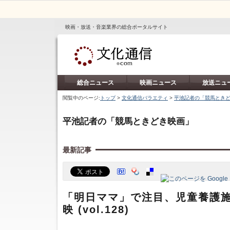
映画・放送・音楽業界の総合ポータルサイト
総合ニュース
映画ニュース
放送ニュ
閲覧中のページ:
トップ
>
文化通信バラエティ
>
平池記者の「競馬とき
平池記者の「競馬ときどき映画」
最新記事
「明日ママ」で注目、児童養護
映 (vol.128)