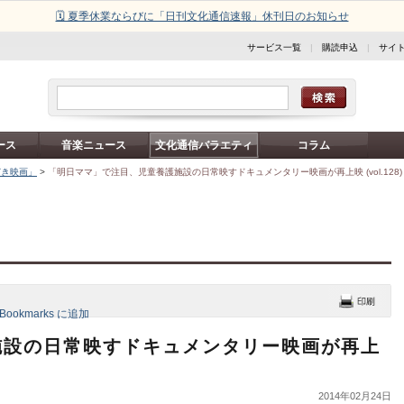
🗓️ 夏季休業ならびに「日刊文化通信速報」休刊日のお知らせ
サービス一覧
|
購読申込
|
サイ
ース
音楽ニュース
文化通信バラエティ
コラム
どき映画」
>
「明日ママ」で注目、児童養護施設の日常映すドキュメンタリー映画が再上映 (vol.128)
施設の日常映すドキュメンタリー映画が再上
2014年02月24日