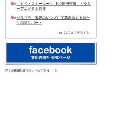
『トイ・ストーリー5』100億円突破、ピクサ
ーアニメ史上最速
パラブラ、眼鏡のレンズに字幕表示する新た
な鑑賞サポート
10位まで表示する
@bunkatsushin からのツイート