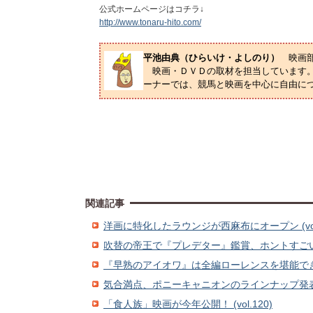
公式ホームページはコチラ↓
http://www.tonaru-hito.com/
平池由典（ひらいけ・よしのり）
映画
映画・ＤＶＤの取材を担当しています。
ーナーでは、競馬と映画を中心に自由に
関連記事
洋画に特化したラウンジが西麻布にオープン (vol.
吹替の帝王で『プレデター』鑑賞、ホントすごい (vo
『早熟のアイオワ』は全編ローレンスを堪能できる必見
気合満点、ポニーキャニオンのラインナップ発表会 (
「食人族」映画が今年公開！ (vol.120)