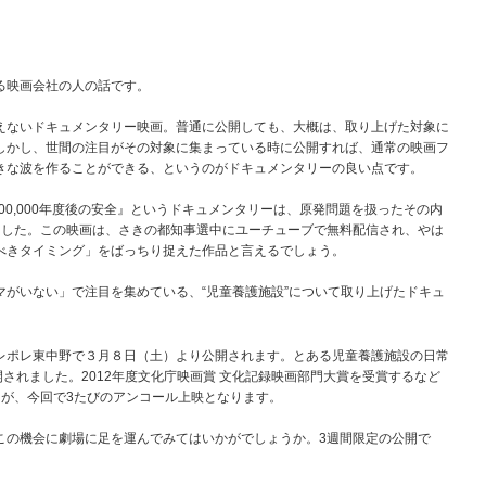
」
る映画会社の人の話です。
えないドキュメンタリー映画。普通に公開しても、大概は、取り上げた対象に
しかし、世間の注目がその対象に集まっている時に公開すれば、通常の映画フ
きな波を作ることができる、というのがドキュメンタリーの良い点です。
00,000年度後の安全』というドキュメンタリーは、原発問題を扱ったその内
ました。この映画は、さきの都知事選中にユーチューブで無料配信され、やは
べきタイミング」をばっちり捉えた作品と言えるでしょう。
がいない」で注目を集めている、“児童養護施設”について取り上げたドキュ
レポレ東中野で３月８日（土）より公開されます。とある児童養護施設の日常
されました。2012年度文化庁映画賞 文化記録映画部門大賞を受賞するなど
たが、今回で3たびのアンコール上映となります。
この機会に劇場に足を運んでみてはいかがでしょうか。3週間限定の公開で