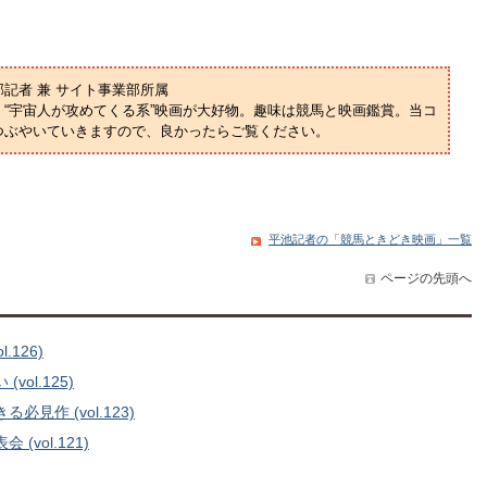
部記者 兼 サイト事業部所属
“宇宙人が攻めてくる系”映画が大好物。趣味は競馬と映画鑑賞。当コ
つぶやいていきますので、良かったらご覧ください。
平池記者の「競馬ときどき映画」一覧
ページの先頭へ
126)
l.125)
作 (vol.123)
vol.121)