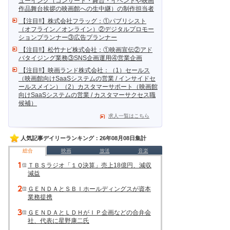
ューイング（コンサート・舞台・イベントや映画
作品舞台挨拶の映画館への生中継）の制作担当者
【注目!!】株式会社フラッグ：①パブリシスト
（オフライン／オンライン）②デジタルプロモー
ションプランナー③広告プランナー
【注目!!】松竹ナビ株式会社：①映画宣伝②アド
バタイジング業務③SNS企画運用④営業企画
【注目!!】映画ランド株式会社：（1）セールス
（映画館向けSaaSシステムの営業 / インサイドセ
ールスメイン）（2）カスタマーサポート（映画館
向けSaaSシステムの営業 / カスタマーサクセス職
候補）
求人一覧はこちら
人気記事デイリーランキング：26年08月08日集計
総合
映画
放送
音楽
ＴＢＳラジオ「１Ｑ決算」売上18億円、減収
減益
ＧＥＮＤＡとＳＢＩホールディングスが資本
業務提携
ＧＥＮＤＡとＬＤＨがＩＰ企画などの合弁会
社、代表に星野康二氏